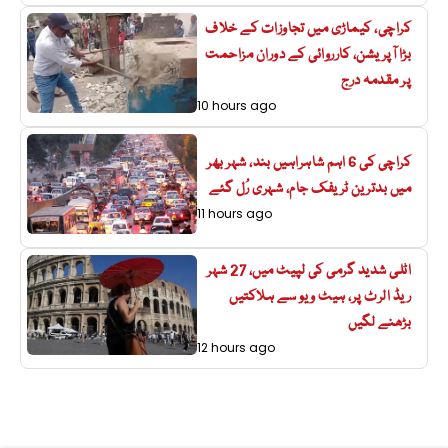
کراچی، کیماڑی میں تجاوزات کے خلاف
بڑا آپریشن، کارروائی کے دوران مزاحمت
پر مقدمہ درج
10 hours ago
کراچی کی 6 اہم شاہراہیں بند، شہر بھر
میں بدترین ٹریفک جام، شہری رُل گئے
11 hours ago
اٹلی شدید گرمی کی لپیٹ میں، 27 شہر
ریڈ الرٹ پر، ہیٹ ویو سے ہلاکتیں
بڑھنے لگیں
12 hours ago