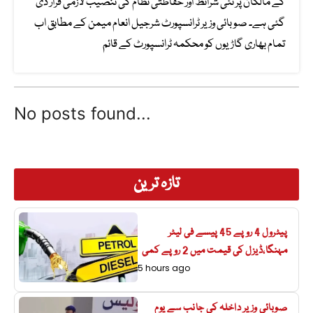
کے مالکان پر نئی شرائط اور حفاظتی نظام کی تنصیب لازمی قرار دی
گئی ہے۔ صوبائی وزیر ٹرانسپورٹ شرجیل انعام میمن کے مطابق اب
تمام بھاری گاڑیوں کو محکمہ ٹرانسپورٹ کے قائم
No posts found...
تازہ ترین
پیٹرول 4 روپے 45 پیسے فی لیٹر
مہنگا،ڈیزل کی قیمت میں 2 روپے کمی
5 hours ago
صوبائی وزیر داخلہ کی جانب سے یوم