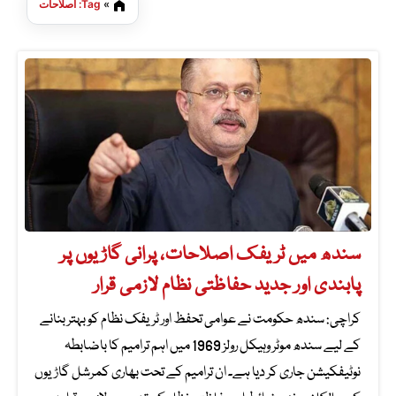
»
Tag: اصلاحات
سندھ میں ٹریفک اصلاحات، پرانی گاڑیوں پر
پابندی اور جدید حفاظتی نظام لازمی قرار
کراچی: سندھ حکومت نے عوامی تحفظ اور ٹریفک نظام کو بہتر بنانے
کے لیے سندھ موٹر وہیکل رولز 1969 میں اہم ترامیم کا باضابطہ
نوٹیفکیشن جاری کر دیا ہے۔ ان ترامیم کے تحت بھاری کمرشل گاڑیوں