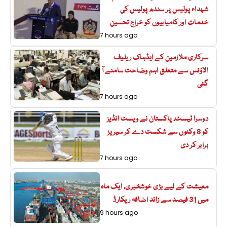
شہداء پولیس پر سندھ پولیس کی
خدمات اور کامیابیوں کو خراج تحسین
7 hours ago
سرکاری ملازمین کے ایڈہاک ریلیف
الاؤنس سے متعلق اہم وضاحت سامنے آ
گئی
7 hours ago
دوسرا ٹیسٹ، پاکستان نے ویسٹ انڈیز
کو 8 وکٹوں سے شکست دے کر سیریز
برابر کر دی
7 hours ago
معیشت کے لیے بڑی خوشخبری، ایک ماہ
میں 31 فیصد سے زائد اضافہ ریکارڈ
9 hours ago