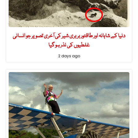
دنیا کے شاہانہ اور طاقتور بربری شیر کی آخری تصویر جو انسانی
غلطیوں کی نذر ہو گیا
2 days ago