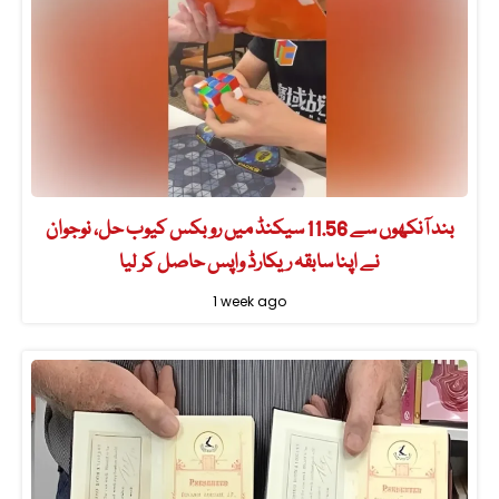
بند آنکھوں سے 11.56 سیکنڈ میں روبکس کیوب حل، نوجوان
نے اپنا سابقہ ریکارڈ واپس حاصل کر لیا
1 week ago