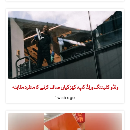
ونڈو کلیننگ ورلڈ کپ، کھڑکیاں صاف کرنے کا منفرد مقابلہ
1 week ago