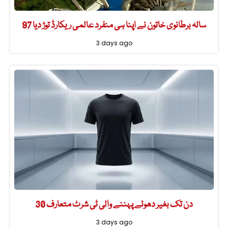
97 سالہ برطانوی خاتون نے اپنا ہی منفرد عالمی ریکارڈ توڑ دیا
3 days ago
30 دن تک بغیر دھوئے پہننے والی ٹی شرٹ متعارف
3 days ago