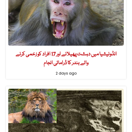
انڈونیشیا میں دہشت پھیلانے اور 17 افراد کو زخمی کرنے
والے بندر کا ڈرامائی انجام
2 days ago