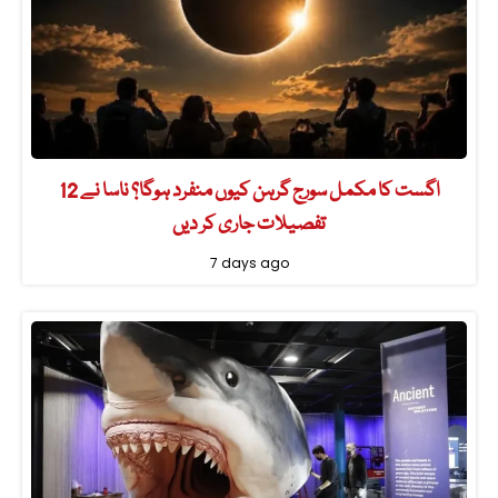
12 اگست کا مکمل سورج گرہن کیوں منفرد ہوگا؟ ناسا نے
تفصیلات جاری کر دیں
7 days ago