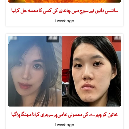
سائنس دانوں نے سورج میں چاندی کی کمی کا معمہ حل کرلیا
1 week ago
خاتون کو چہرے کی معمولی خامی پر سرجری کرانا مہنگا پڑگیا
1 week ago