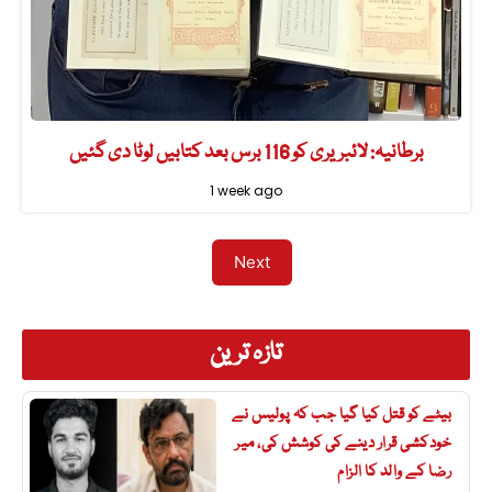
برطانیہ: لائبریری کو 116 برس بعد کتابیں لوٹا دی گئیں
1 week ago
Next
تازہ ترین
بیٹے کو قتل کیا گیا جب کہ پولیس نے
خودکشی قرار دینے کی کوشش کی، میر
رضا کے والد کا الزام