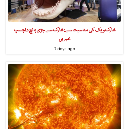
شارک ویک کی مناسبت سے: شارک سے جڑی پانچ دلچسپ
خبریں
7 days ago