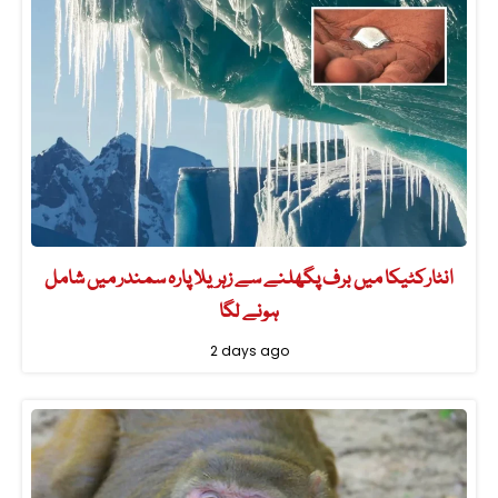
انٹارکٹیکا میں برف پگھلنے سے زہریلا پارہ سمندر میں شامل
ہونے لگا
2 days ago