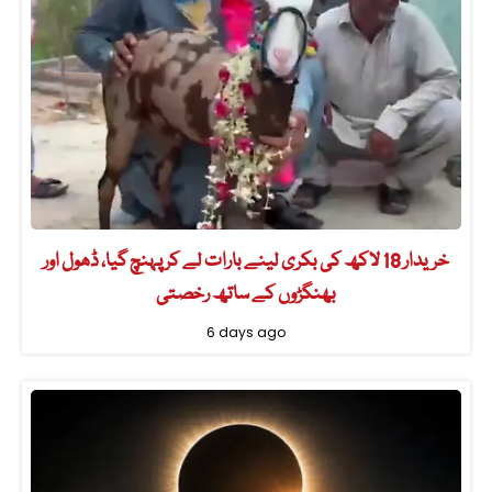
خریدار 18 لاکھ کی بکری لینے بارات لے کر پہنچ گیا، ڈھول اور
بھنگڑوں کے ساتھ رخصتی
6 days ago