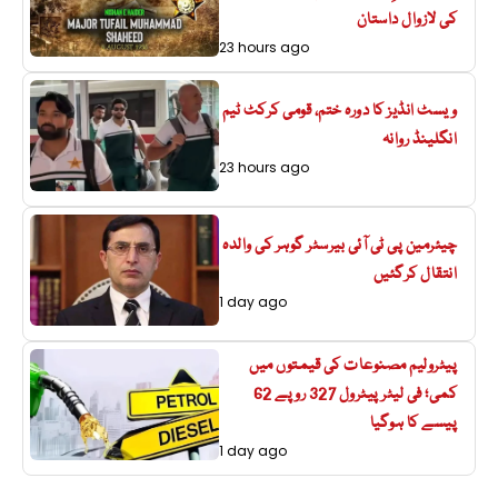
کی لازوال داستان
23 hours ago
ویسٹ انڈیز کا دورہ ختم، قومی کرکٹ ٹیم
انگلینڈ روانہ
23 hours ago
چیئرمین پی ٹی آئی بیرسٹر گوہر کی والدہ
انتقال کرگئیں
1 day ago
پیٹرولیم مصنوعات کی قیمتوں میں
کمی؛ فی لیٹر پیٹرول 327 روپے 62
پیسے کا ہوگیا
1 day ago