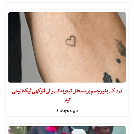
درد کے بغیر جسم پر مستقل ٹیٹو بنانے والی انوکھی ٹیکنالوجی
تیار
3 days ago