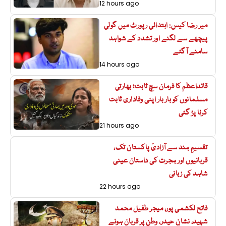
12 hours ago
میر رضا کیس: ابتدائی رپورٹ میں گولی
پیچھے سے لگنے اور تشدد کے شواہد
سامنے آگئے
14 hours ago
قائداعظم کا فرمان سچ ثابت؛ بھارتی
مسلمانوں کو بار بار اپنی وفاداری ثابت
کرنا پڑ گئی
21 hours ago
تقسیمِ ہند سے آزادیٔ پاکستان تک،
قربانیوں اور ہجرت کی داستان عینی
شاہد کی زبانی
22 hours ago
فاتح لکشمی پور، میجر طفیل محمد
شہید، نشانِ حیدر، وطن پر قربان ہونے