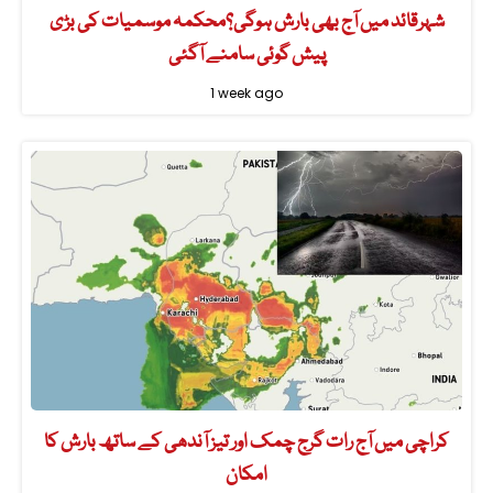
شہرقائد میں آج بھی بارش ہوگی؟محکمہ موسمیات کی بڑی
پیش گوئی سامنے آگئی
1 week ago
کراچی میں آج رات گرج چمک اور تیز آندھی کے ساتھ بارش کا
امکان