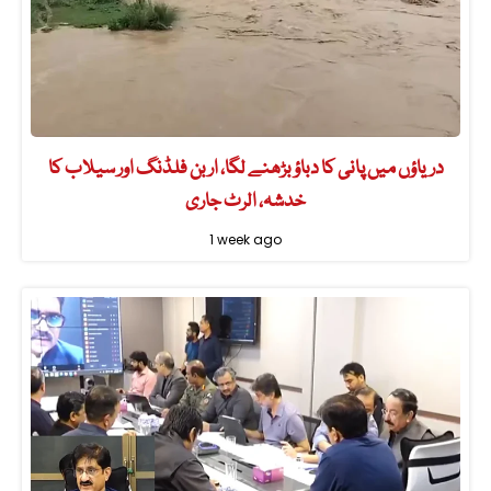
دریاؤں میں پانی کا دباؤ بڑھنے لگا، اربن فلڈنگ اور سیلاب کا
خدشہ، الرٹ جاری
1 week ago