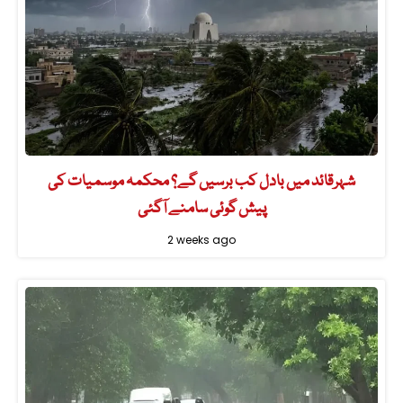
شہرقائد میں بادل کب برسیں گے؟ محکمہ موسمیات کی
پیش گوئی سامنے آگئی
2 weeks ago