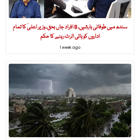
سندھ میں طوفانی بارشیں، 8 افراد جاں بحق، وزیر اعلیٰ کا تمام
اداروں کو ہائی الرٹ رہنے کا حکم
1 week ago