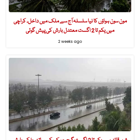
مون سون ہواؤں کا نیا سلسلہ آج سے ملک میں داخل، کراچی
میں یکم تا 2 اگست معتدل بارش کی پیش گوئی
2 weeks ago