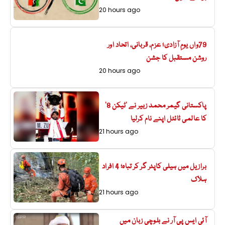
20 hours ago
79واں یومِ آزادی؛ عزم، قربانی، اتحاد اور
روشن مستقبل کا جشن
20 hours ago
پاکستانی گیمر محمد زبیر نے ’ٹیکن 8‘
کا عالمی ٹائٹل اپنے نام کرلیا
21 hours ago
برازیل میں ہیلی کاپٹر گر کر تباہ؛ 4 افراد
ہلاک
21 hours ago
آئی ایس پی آر نے بلوچی زبان میں