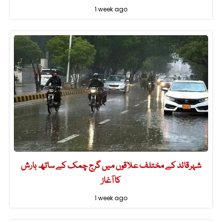
1 week ago
شہرقائد کے مختلف علاقوں میں گرج چمک کے ساتھ بارش
کا آغاز
1 week ago