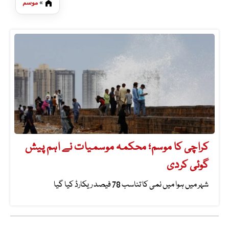
»
موسم
کراچی کا موسم؛ محکمہ موسمیات نے اہم پیش
گوئی کردی
شہر میں ہوا میں نمی کا تناسب 78 فیصد ریکارڈ کیا گیا