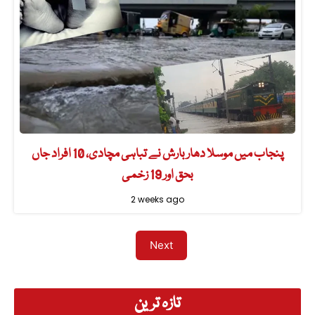
پنجاب میں موسلا دھار بارش نے تباہی مچادی، 10 افراد جاں
بحق اور 19 زخمی
2 weeks ago
Next
تازہ ترین