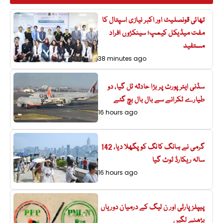
تھائی قونصلیٹ اور اکبر نیازی اسپتال کا
مفت میڈیکل کیمپ؛ سینکڑوں افراد
مستفید
38 minutes ago
سڈنی ایئرپورٹ پر بڑا حادثہ ٹل گیا، دو
طیارے ٹکرانے سے بال بال بچ گئے
16 hours ago
گرمی نے ہانگ کانگ کو پگھلا دیا، 142
سالہ ریکارڈ ٹوٹ گیا
16 hours ago
پیپلزپارٹی اور ن لیگ کے درمیان دوریاں
بڑھنے لگیں