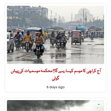
آج کراچی کا موسم کیسا رہے گا؟ محکمہ موسمیات کی پیش
گوئی
6 days ago