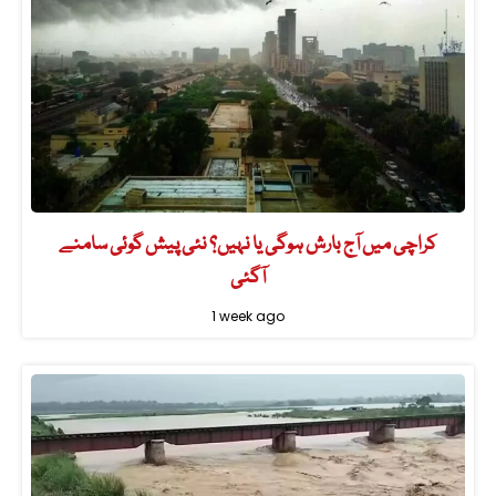
کراچی میں آج بارش ہوگی یا نہیں؟ نئی پیش گوئی سامنے
آگئی
1 week ago