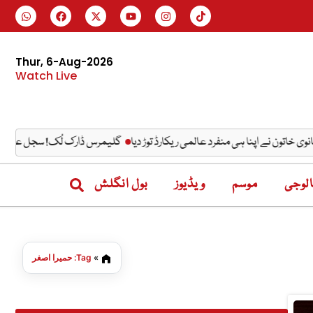
Thur, 6-Aug-2026
Watch Live
گلیمرس ڈارک لُک! سجل علی کے منفرد ا
لوجی
موسم
ویڈیوز
بول انگلش
»
Tag: حمیرا اصغر