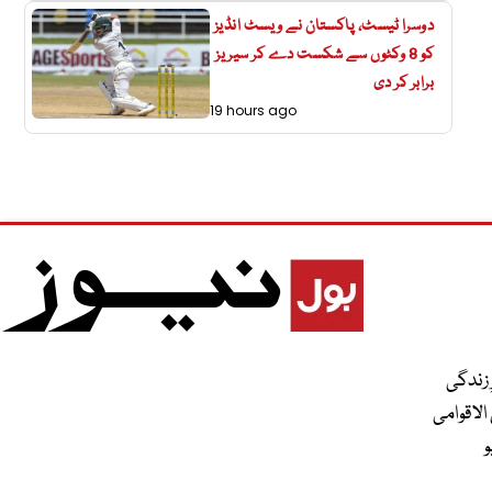
دوسرا ٹیسٹ، پاکستان نے ویسٹ انڈیز
کو 8 وکٹوں سے شکست دے کر سیریز
برابر کر دی
19 hours ago
 زندگی
الاقوامی
و