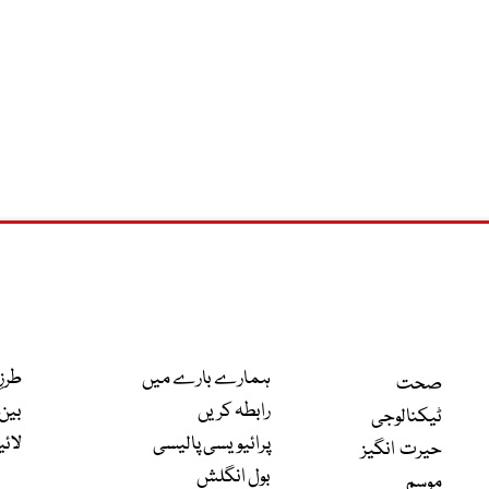
ہمارے بارے میں
طرزِ
صحت
رابطہ کریں
بین 
ٹیکنالوجی
پرائیویسی پالیسی
لائی
حیرت انگیز
بول انگلش
موسم