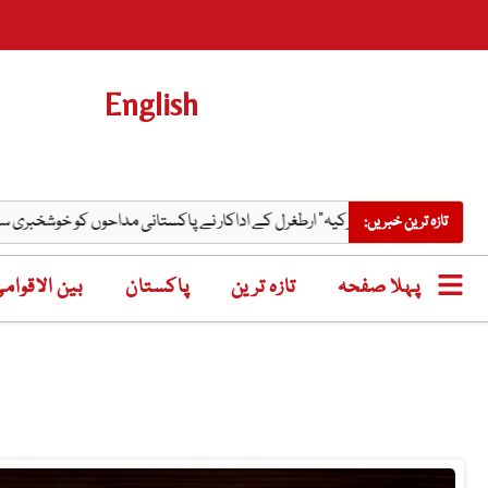
English
ستان، جان جان ترکیہ” ارطغرل کے اداکار نے پاکستانی مداحوں کو خوشخبری سنادی
تازہ ترین خبریں:
پہلا صفحہ
تازہ ترین
پاکستان
بین الاقوام