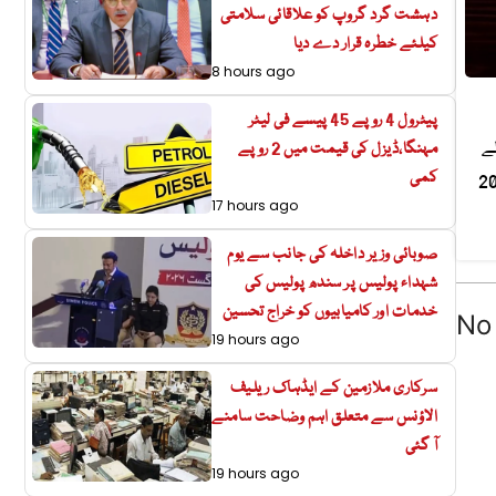
دہشت گرد گروپ کو علاقائی سلامتی
کیلئے خطرہ قرار دے دیا
8 hours ago
پیٹرول 4 روپے 45 پیسے فی لیٹر
لے
مہنگا،ڈیزل کی قیمت میں 2 روپے
کمی
دانش مقصود کا کہنا ہے کہ حمیرا سے ان کی آخری گفتگو 2 اکتوبر 2024
17 hours ago
صوبائی وزیر داخلہ کی جانب سے یوم
شہداء پولیس پر سندھ پولیس کی
خدمات اور کامیابیوں کو خراج تحسین
No 
19 hours ago
سرکاری ملازمین کے ایڈہاک ریلیف
الاؤنس سے متعلق اہم وضاحت سامنے
آ گئی
19 hours ago