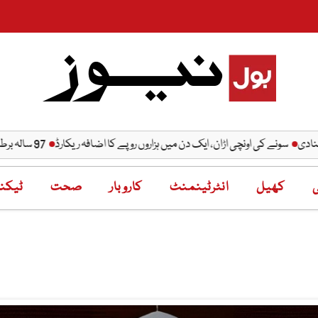
سونے کی اونچی اڑان، ایک دن میں ہزاروں روپے کا اضافہ ریکارڈ
97 سالہ برطانوی خاتون نے اپنا ہی منفرد عالمی ریکارڈ توڑ دیا
ی
کھیل
انٹرٹینمنٹ
کاروبار
صحت
ٹیکنا