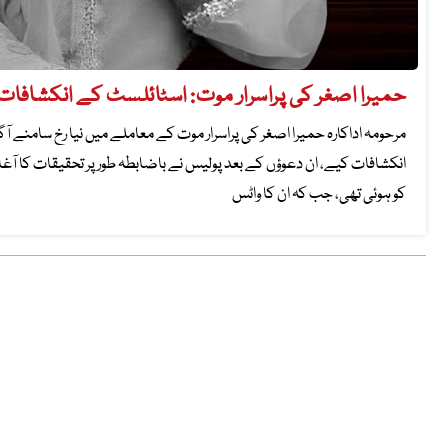
حمیرا اصغر کی پراسرار موت: اسٹائلسٹ کے انکشافا
مرحومہ اداکارہ حمیرا اصغر کی پراسرار موت کے معاملے میں نیا رخ سامنے 
کو ہوئی تھی، جب کہ ان کا واٹس