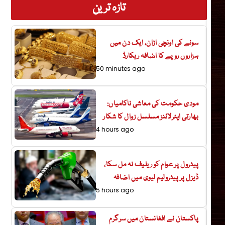
تازہ ترین
سونے کی اونچی اڑان، ایک دن میں
ہزاروں روپے کا اضافہ ریکارڈ
50 minutes ago
مودی حکومت کی معاشی ناکامیاں:
بھارتی ایئرلائنز مسلسل زوال کا شکار
4 hours ago
پیٹرول پر عوام کو ریلیف نہ مل سکا،
ڈیزل پر پیٹرولیم لیوی میں اضافہ
5 hours ago
پاکستان نے افغانستان میں سرگرم