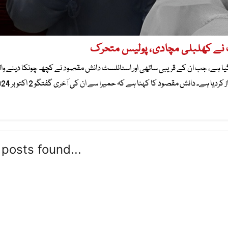
ت نے کھلبلی مچادی، پولیس متحرک
آگیا ہے، جب ان کے قریبی ساتھی اور اسٹائلسٹ دانش مقصود نے کچھ چونکا دینے وا
انکشافات کیے، ان دعوؤں کے بعد پولیس نے باضابطہ طور پر تحقیقات کا آغاز کردیا ہے۔ 
posts found...