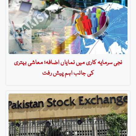
نجی سرمایہ کاری میں نمایاں اضافہ؛ معاشی بہتری
کی جانب اہم پیش رفت