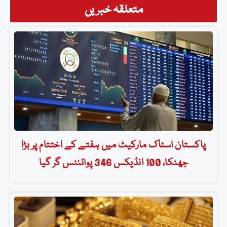
متعلقہ خبریں
پاکستان اسٹاک مارکیٹ میں ہفتے کے اختتام پر بڑا
جھٹکا، 100 انڈیکس 346 پوائنٹس گر گیا