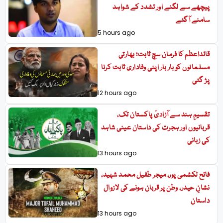
پیچھے سے لگنے اور تشدد کے شواہد
سامنے آگئے
5 hours ago
قائداعظم کا فرمان سچ ثابت؛ بھارتی
مسلمانوں کو بار بار اپنی وفاداری ثابت کرنا
پڑ گئی
12 hours ago
تقسیمِ ہند سے آزادیٔ پاکستان تک،
قربانیوں اور ہجرت کی داستان عینی شاہد
کی زبانی
13 hours ago
فاتح لکشمی پور، میجر طفیل محمد شہید،
نشانِ حیدر، وطن پر قربان ہونے کی لازوال
داستان
13 hours ago