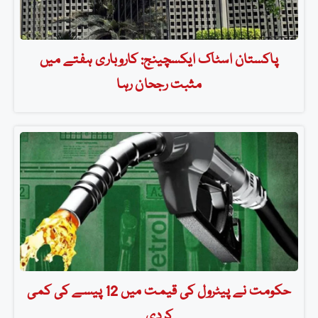
پاکستان اسٹاک ایکسچینج: کاروباری ہفتے میں
مثبت رجحان رہا
حکومت نے پیٹرول کی قیمت میں 12 پیسے کی کمی
کردی