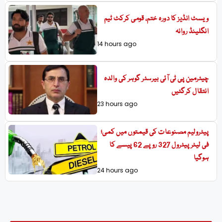
ویسٹ انڈیز کا دورہ ختم، قومی کرکٹ ٹیم
انگلینڈ روانہ
14 hours ago
چیئرمین پی ٹی آئی بیرسٹر گوہر کی والدہ
انتقال کرگئیں
23 hours ago
پیٹرولیم مصنوعات کی قیمتوں میں کمی؛
فی لیٹر پیٹرول 327 روپے 62 پیسے کا
ہوگیا
24 hours ago