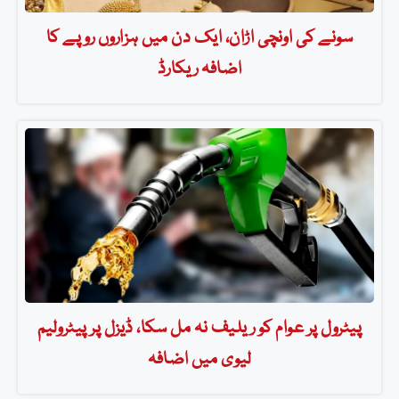
سونے کی اونچی اڑان، ایک دن میں ہزاروں روپے کا
اضافہ ریکارڈ
پیٹرول پر عوام کو ریلیف نہ مل سکا، ڈیزل پر پیٹرولیم
لیوی میں اضافہ