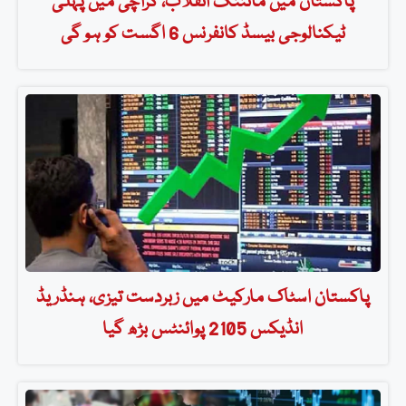
پاکستان میں مائننگ انقلاب، کراچی میں پہلی
ٹیکنالوجی بیسڈ کانفرنس 6 اگست کو ہو گی
پاکستان اسٹاک مارکیٹ میں زبردست تیزی، ہنڈریڈ
انڈیکس 2105 پوائنٹس بڑھ گیا