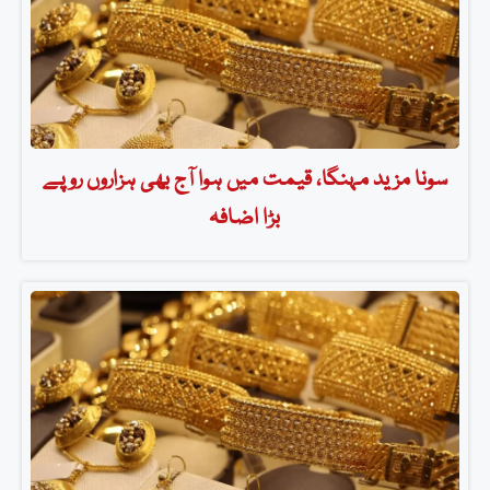
سونا مزید مہنگا، قیمت میں ہوا آج بھی ہزاروں روپے
بڑا اضافہ