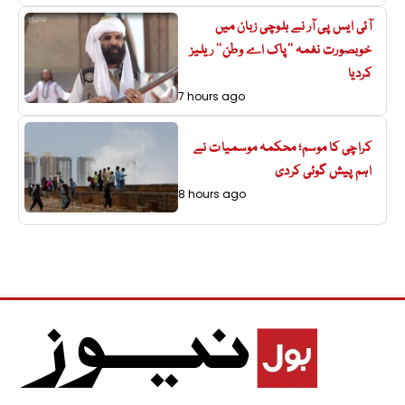
آئی ایس پی آر نے بلوچی زبان میں
خوبصورت نغمہ ’’پاک اے وطن‘‘ ریلیز
کردیا
7 hours ago
کراچی کا موسم؛ محکمہ موسمیات نے
اہم پیش گوئی کردی
8 hours ago