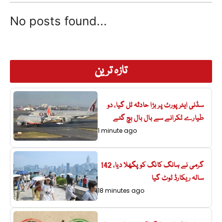
No posts found...
تازہ ترین
سڈنی ایئرپورٹ پر بڑا حادثہ ٹل گیا، دو
طیارے ٹکرانے سے بال بال بچ گئے
1 minute ago
گرمی نے ہانگ کانگ کو پگھلا دیا، 142
سالہ ریکارڈ ٹوٹ گیا
18 minutes ago