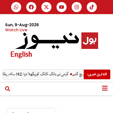
Sun, 9-Aug-2026
Watch Live
English
کرانے سے بال بال بچ گئے
گرمی نے ہانگ کانگ کو پگھلا دیا، 142 سالہ ریکارڈ ٹوٹ گیا
تازہ ترین خبریں: