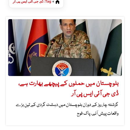
»
Tag: ڈی جی آئی ایس پی آر
بلوچستان میں حملوں کے پیچھے بھارت ہے،
ڈی جی آئی ایس پی آر
گزشتہ چار روز کے دوران بلوچستان میں دہشت گردی کے تین بڑے
واقعات پیش آئے، پاک فوج