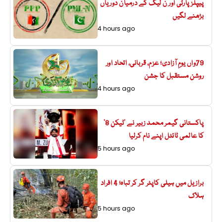
پیپلزپارٹی اور ن لیگ کے درمیان دوریاں
بڑھنے لگیں
4 hours ago
79واں یومِ آزادی؛ عزم، قربانی، اتحاد اور
روشن مستقبل کا جشن
4 hours ago
پاکستانی گیمر محمد زبیر نے ’ٹیکن 8‘
کا عالمی ٹائٹل اپنے نام کرلیا
5 hours ago
برازیل میں ہیلی کاپٹر گر کر تباہ؛ 4 افراد
ہلاک
5 hours ago