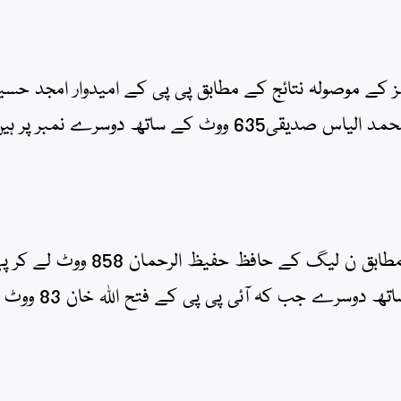
 80 میں سے 10 پولنگ اسٹیشز کے موصولہ نتائج کے مطابق پی پی کے امیدوار امجد حس
7 پولنگ اسٹیشنز کے غیر سرکاری غیر حتمی نتائج کے مطابق ن لیگ کے حافظ حفیظ الرحم
نمبر پر ہیں۔ پیپلزپارٹی کے جمیل احمد 383 ووٹ کے ساتھ دوسرے جب کہ آئی