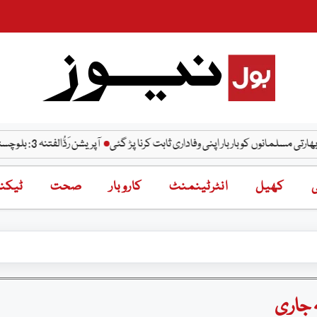
نوں کو بار بار اپنی وفاداری ثابت کرنا پڑ گئی
آپریشن رَدُّالفتنہ 3: بلوچستان میں فتنہ الہندوستان کے 3 دہشت گرد جہنم واصل
ی
کھیل
انٹرٹینمنٹ
کاروبار
صحت
ٹیکنا
 جاری