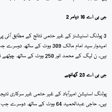
جی بی اے 16 دیامر 2
ہیں۔ ن لیگ کے محمد انور 250 ووٹ کے ساتھ چوتھے نمبر پر ہیں۔
جی بی اے 23 گھانچے