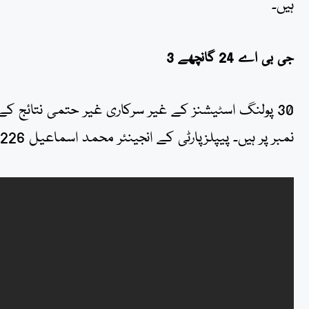
ہیں۔
جی بی اے 24 گانچھے 3
نمبر پر ہیں۔ پیپلزپارٹی کے انجینئر محمد اسماعیل 2226 ووٹ کے ساتھ دوسرے نمبر پر ہیں۔