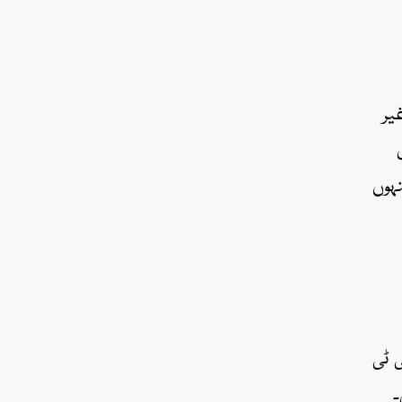
غیر
نہوں
 ہیں۔ آئی ٹی