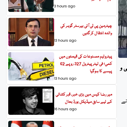
3 hours ago
چیئرمین پی ٹی آئی بیرسٹر گوہر کی
والدہ انتقال کرگئیں
13 hours ago
پیٹرولیم مصنوعات کی قیمتوں میں
کمی؛ فی لیٹر پیٹرول 327 روپے 62
 و
پیسے کا ہوگیا
13 hours ago
میر رضا کیس میں بڑی خبر، قبر کشائی
نے
کے لیے سابق میڈیکل بورڈ بحال
16 hours ago