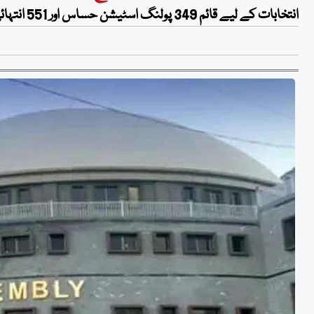
انتخابات کے لیے قائم 349 پولنگ اسٹیشن حساس اور 551 انتہائی حساس قرار دیے گئے تھے