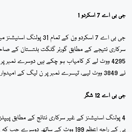
جی بی اے 7 اسکردو 1
جی بی اے 7 اسکردو ون کے 
سرکاری نتیجے کے مطابق گورنر گلگت بلتستان کے صاحبزا
4295 ووٹ لے کر کامیاب ہو چکے ہیں دوسرے نمبر پر 
نے 3849 ووٹ لیے، تیسرے نمبر پر ن لیگ کے امیدوار حاجی اکبر ثایان رہے جنہوں نے 2667 ووٹ لیے۔
جی بی اے 12 شگر
پی کے راجہ اعظم 199 ووٹ کے ساتھ دوسرے جب کہ ن لیگ کے طاہر شگری 148 ووٹ لے کر تیسرے نمبر پر ہیں۔