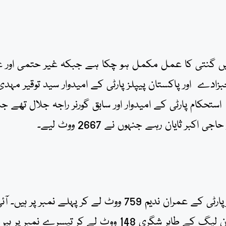
تمام 31 پولنگ اسٹیشنز میں گنتی کا عمل مکمل ہو چکا ہے جبکہ غیر حتمی اور 
دے اور پاکستان پیپلز پارٹی کے امیدوار سید توقیر مہدی
استحکام پارٹی کے امیدوار اور سابق گورنر راجہ جلال تھے ج
4 پولنگ اسٹیشنز کے غیر سرکاری نتائج کے مطابق پیپلزپارٹی کے عمران ندیم 759 ووٹ لے کر پہلے نمبر پر