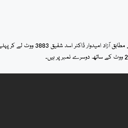
30 پولنگ اسٹیشنز کے غیر سرکاری غیر حتمی نتائج کے مطابق آزاد امیدوار ڈاکٹر اسد شفیق 3883 ووٹ لے ک