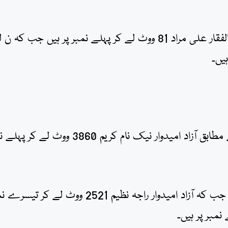
2 پولنگ اسٹیشنز کے نتائج کے مطابق پیپلزپارٹی کے ذوالفقار علی مراد 81 ووٹ لے کر پہلے نمبر پر ہیں ج
57 پولنگ اسٹیشنز کے غیر حتمی غیر سرکاری نتائج کے مطابق آزاد امیدوار نیک نام کریم 3860 ووٹ
پیپلزپارٹی کے امتیاز الحق 2817 ووٹ کے ساتھ دوسرے جب کہ آزاد امیدوار راجہ نظیم 2521 ووٹ لے ک