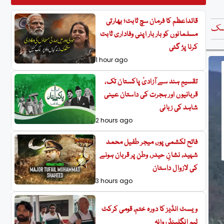
قائداعظم کا فرمان سچ ثابت؛ بھارتی
سک
مسلمانوں کو بار بار اپنی وفاداری ثابت
کرنا پڑ گئی
1 hour ago
تقسیمِ ہند سے آزادیٔ پاکستان تک،
قربانیوں اور ہجرت کی داستان عینی
شاہد کی زبانی
2 hours ago
فاتح لکشمی پور، میجر طفیل محمد
شہید، نشانِ حیدر، وطن پر قربان ہونے
کی لازوال داستان
3 hours ago
ویسٹ انڈیز کا دورہ ختم، قومی کرکٹ
ٹیم انگلینڈ روانہ