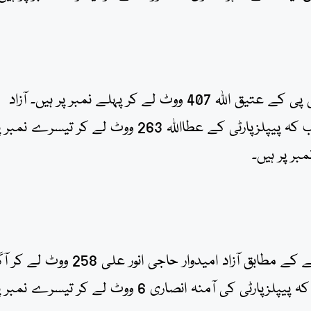
3 پولنگ اسٹیشنز کے غیر حتمی نتائج کے مطابق آئی پی پی کے عتیق اللہ 407 ووٹ لے کر پہلے نمبر پر ہیں۔ آزاد
امیدوار سید امام مالک 309 ووٹ کے ساتھ دوسرے جب کہ پیپلزپارٹی کے عطااللہ 263 ووٹ لے کر تیسرے نم
پولنگ اسٹیشن امیرآباد کے غیر حتمی غیر سرکاری نتیجے کے مطابق آزاد امیدوار حاجی انور علی 
ہیں۔ حاجی عبدالحمید 64 ووٹ کے ساتھ دوسرے جب کہ پیپلزپارٹی کی آمنہ انصاری 6 ووٹ لے کر تیسرے نم