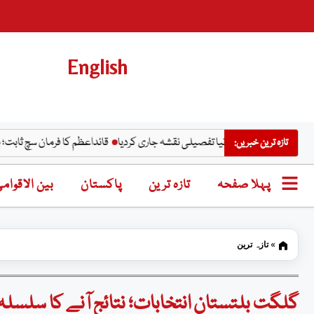
English
 نے چاند کا نیا تفصیلی نقشہ جاری کردیا
قائداعظم کا فرمان سچ ثابت؛ بھارتی مسلما
تازہ ترین خبریں:
پہلا صفحہ
تازہ ترین
پاکستان
بین الاقوام
»
تازہ ترین
گلگت بلتستان انتخابات؛ نتائج آنے کا سلسلہ