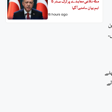
مکہ دفاعی معاہدے پر ترک صدر کا
اہم بیان سامنے آگیا
16 hours ago
ین
ان 858 ووٹ لے کر پہلے
 پی پی کے فتح اللہ خان 83 ووٹ لے