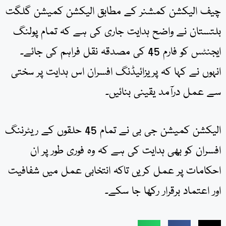
چیف الیکشن کمشنر کے مطابق الیکشن کمیشن گلگت
بلتستان نے واضح ہدایت جاری کی ہے کہ تمام پولنگ
ایجنٹس کو فارم 45 کی مصدقہ نقل فراہم کی جائے۔
انہوں نے کہا کہ پریزائیڈنگ افسران اس ہدایت پر سختی
سے عمل درآمد یقینی بنائیں۔
الیکشن کمیشن جی بی نے تمام 45 حلقوں کے ریٹرننگ
افسران کو بھی ہدایت کی ہے کہ وہ فوری طور پر ان
احکامات پر عمل کریں تاکہ انتخابی عمل میں شفافیت
اور اعتماد برقرار رکھا جا سکے۔