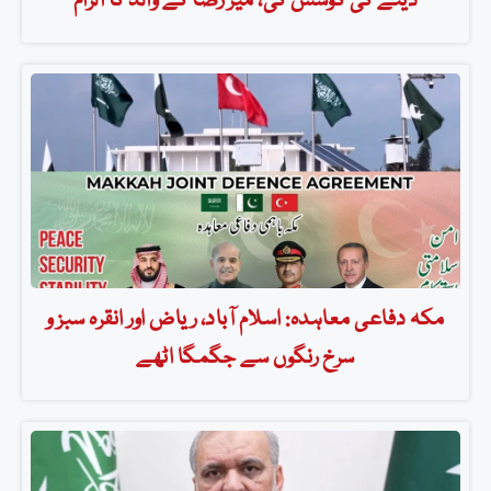
دینے کی کوشش کی، میر رضا کے والد کا الزام
مکہ دفاعی معاہدہ: اسلام آباد، ریاض اور انقرہ سبز و
سرخ رنگوں سے جگمگا اٹھے