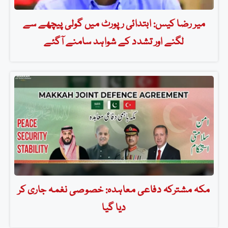
میر رضا کیس: ابتدائی رپورٹ میں گولی پیچھے سے
لگنے اور تشدد کے شواہد سامنے آگئے
مکہ مشترکہ دفاعی معاہدہ: خصوصی نغمہ جاری کر
دیا گیا