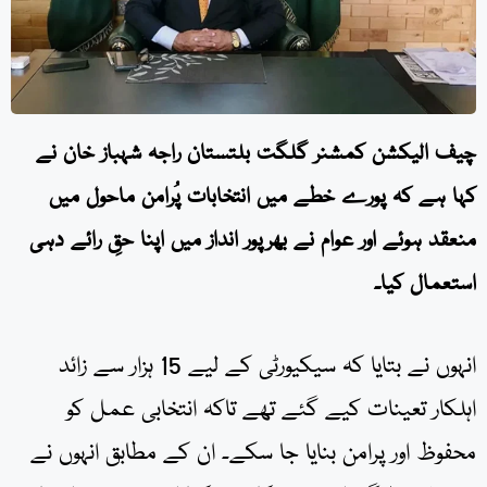
چیف الیکشن کمشنر گلگت بلتستان راجہ شہباز خان نے
کہا ہے کہ پورے خطے میں انتخابات پُرامن ماحول میں
منعقد ہوئے اور عوام نے بھرپور انداز میں اپنا حقِ رائے دہی
استعمال کیا۔
انہوں نے بتایا کہ سیکیورٹی کے لیے 15 ہزار سے زائد
اہلکار تعینات کیے گئے تھے تاکہ انتخابی عمل کو
محفوظ اور پرامن بنایا جا سکے۔ ان کے مطابق انہوں نے