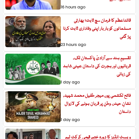
16 hours ago
قائداعظم کا فرمان سچ ثابت؛ بھارتی
مسلمانوں کو بار بار اپنی وفاداری ثابت کرنا
پڑ گئی
23 hours ago
تقسیمِ ہند سے آزادیٔ پاکستان تک،
قربانیوں اور ہجرت کی داستان عینی شاہد
کی زبانی
1 day ago
فاتح لکشمی پور، میجر طفیل محمد شہید،
نشانِ حیدر، وطن پر قربان ہونے کی لازوال
داستان
1 day ago
ویسٹ انڈیز کا دورہ ختم، قومی کرکٹ ٹیم