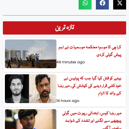
تازہ ترین
کراچی کا موسم؛ محکمہ موسمیات نے اہم
پیش گوئی کردی
49 minutes ago
بیٹے کو قتل کیا گیا جب کہ پولیس نے
خودکشی قرار دینے کی کوشش کی، میر رضا
کے والد کا الزام
14 hours ago
میر رضا کیس: ابتدائی رپورٹ میں گولی
پیچھے سے لگنے اور تشدد کے شواہد
سامنے آگئے