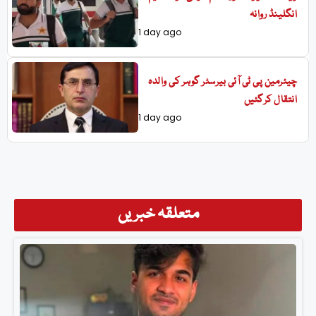
انگلینڈ روانہ
1 day ago
چیئرمین پی ٹی آئی بیرسٹر گوہر کی والدہ
انتقال کرگئیں
1 day ago
متعلقہ خبریں