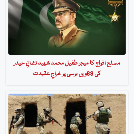
مسلح افواج کا میجر طفیل محمد شہید نشانِ حیدر
کی 68ویں برسی پر خراجِ عقیدت