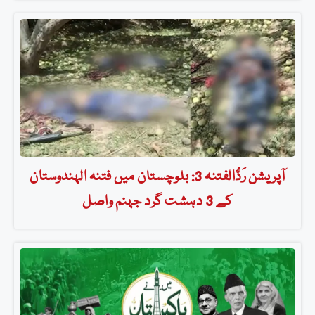
آپریشن رَدُّالفتنہ 3: بلوچستان میں فتنہ الہندوستان
کے 3 دہشت گرد جہنم واصل