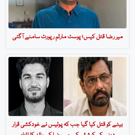
میر رضا قتل کیس؛ پوسٹ مارٹم رپورٹ سامنے آگئی
بیٹے کو قتل کیا گیا جب کہ پولیس نے خودکشی قرار