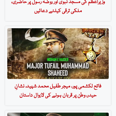
وزیراعظم کی مسجد نبویؐ اور روضہ رسولؐ پر حاضری،
ملکی ترقی کیلئے دعائیں
فاتح لکشمی پور، میجر طفیل محمد شہید، نشانِ
حیدر، وطن پر قربان ہونے کی لازوال داستان