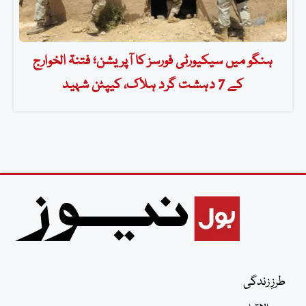
ہنگو میں سیکیورٹی فورسز کا آپریشن؛ فتنۃ الخوارج
کے 7 دہشت گرد ہلاک، کیپٹن شہید
طرزِ زندگی