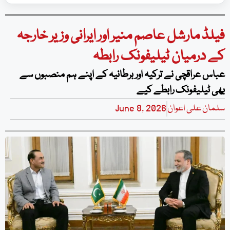
فیلڈ مارشل عاصم منیر اور ایرانی وزیر خارجہ
کے درمیان ٹیلیفونک رابطہ
عباس عراقچی نے ترکیہ اور برطانیہ کے اپنے ہم منصبوں سے
بھی ٹیلیفونک رابطے کیے
سلمان علی اعوان
June 8, 2026