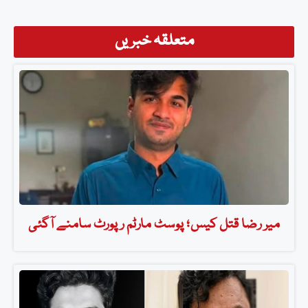
متعلقہ خبریں
میر رضا قتل کیس؛ پوسٹ مارٹم رپورٹ سامنے آگئی