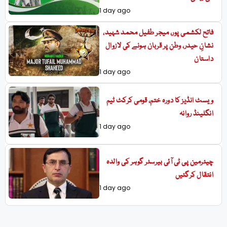
1 day ago
فاتح لکشمی پور، میجر طفیل محمد شہید،
نشانِ حیدر، وطن پر قربان ہونے کی لازوال
داستان
1 day ago
ویسٹ انڈیز کا دورہ ختم، قومی کرکٹ ٹیم
انگلینڈ روانہ
1 day ago
چیئرمین پی ٹی آئی بیرسٹر گوہر کی والدہ
انتقال کرگئیں
1 day ago