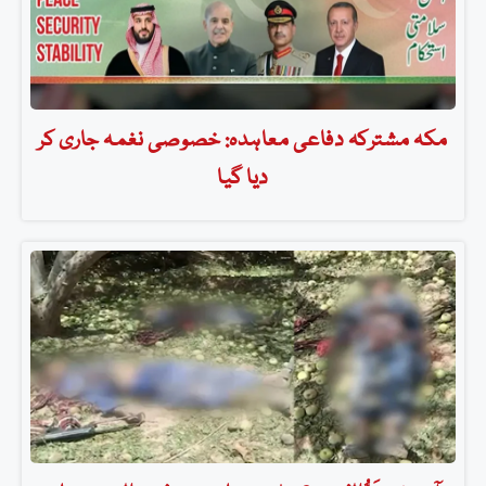
مکہ مشترکہ دفاعی معاہدہ: خصوصی نغمہ جاری کر
دیا گیا