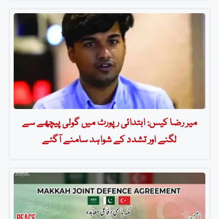
میر رضا کیس: ابتدائی رپورٹ میں گولی پیچھے سے
لگنے اور تشدد کے شواہد سامنے آگئے