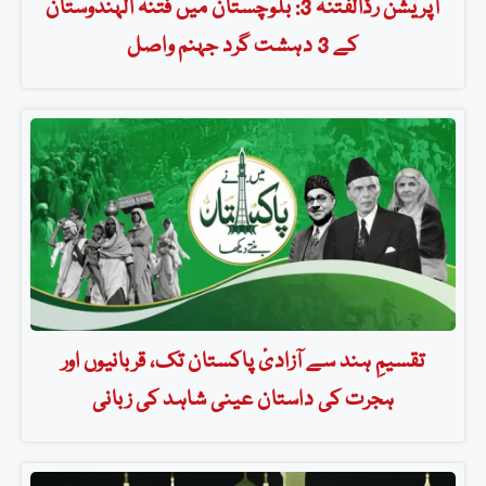
آپریشن رَدُّالفتنہ 3: بلوچستان میں فتنہ الہندوستان
کے 3 دہشت گرد جہنم واصل
تقسیمِ ہند سے آزادیٔ پاکستان تک، قربانیوں اور
ہجرت کی داستان عینی شاہد کی زبانی