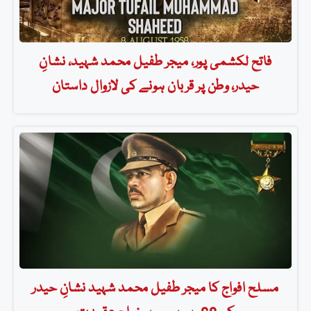
فاتح لکشمی پور، میجر طفیل محمد شہید، نشانِ
حیدر، وطن پر قربان ہونے کی لازوال داستان
مسلح افواج کا میجر طفیل محمد شہید نشانِ حیدر