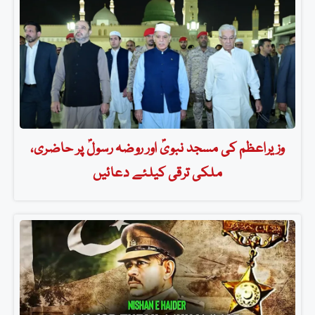
وزیراعظم کی مسجد نبویؐ اور روضہ رسولؐ پر حاضری،
ملکی ترقی کیلئے دعائیں