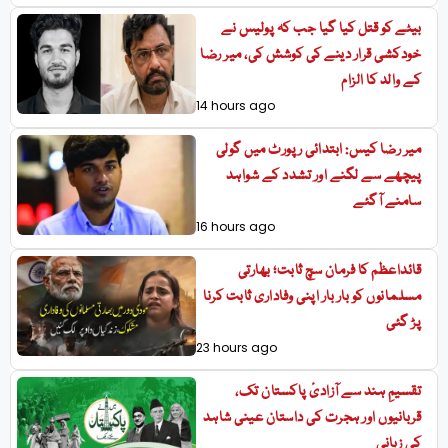
بیٹے کو قتل کیا گیا جب کہ پولیس نے
خودکشی قرار دینے کی کوشش کی، میر رضا
کے والد کا الزام
14 hours ago
میر رضا کیس: ابتدائی رپورٹ میں گولی
پیچھے سے لگنے اور تشدد کے شواہد
سامنے آگئے
16 hours ago
قائداعظم کا فرمان سچ ثابت؛ بھارتی
مسلمانوں کو بار بار اپنی وفاداری ثابت کرنا
پڑ گئی
23 hours ago
تقسیمِ ہند سے آزادیٔ پاکستان تک،
قربانیوں اور ہجرت کی داستان عینی شاہد
کی زبانی