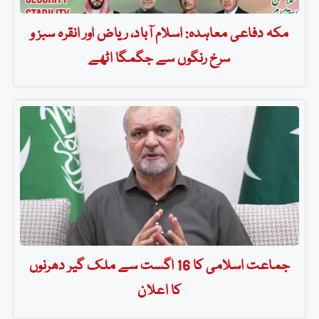
مکہ دفاعی معاہدہ: اسلام آباد، ریاض اور انقرہ سبز و
سرخ رنگوں سے جگمگا اٹھے
جماعت اسلامی کا 16 اگست سے ملک گیر دھرنوں
کا اعلان