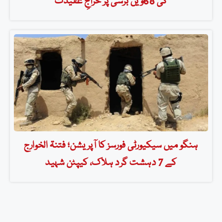
کی 68ویں برسی پر خراجِ عقیدت
ہنگو میں سیکیورٹی فورسز کا آپریشن؛ فتنۃ الخوارج
کے 7 دہشت گرد ہلاک، کیپٹن شہید