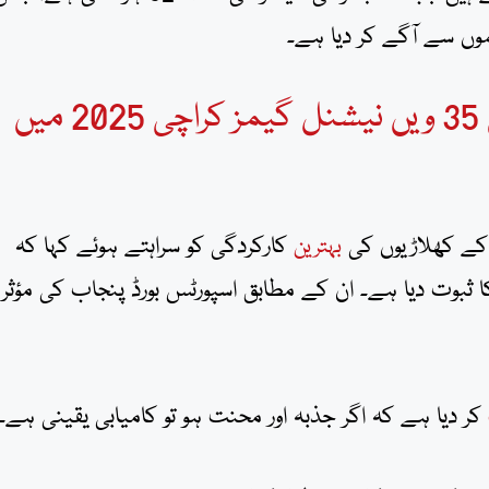
موں سے آگے کر دیا ہے۔
پاکستان پولیس ایتھلیٹس کی 35 ویں نیشنل گیمز کراچی 2025 میں
کے کھلاڑیوں کی
کارکردگی کو سراہتے ہوئے کہا کہ
بہترین
 ثبوت دیا ہے۔ ان کے مطابق اسپورٹس بورڈ پنجاب کی مؤثر
کر دیا ہے کہ اگر جذبہ اور محنت ہو تو کامیابی یقینی ہے۔