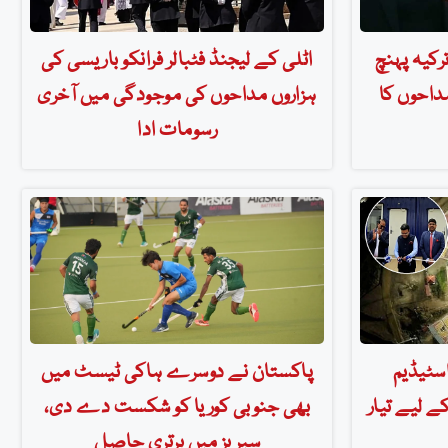
رکیہ پہنچ
اٹلی کے لیجنڈ فٹبالر فرانکو باریسی کی
داحوں کا
ہزاروں مداحوں کی موجودگی میں آخری
رسومات ادا
اسٹیڈیم
پاکستان نے دوسرے ہاکی ٹیسٹ میں
ے لیے تیار
بھی جنوبی کوریا کو شکست دے دی،
سیریز میں برتری حاصل