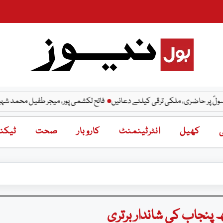
ضری، ملکی ترقی کیلئے دعائیں
فاتح لکشمی پور، میجر طفیل محمد شہید، نشانِ حید
ی
کھیل
انٹرٹینمنٹ
کاروبار
صحت
ٹیکنا