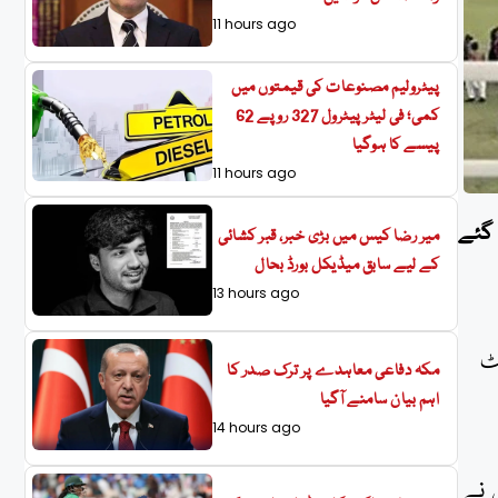
11 hours ago
پیٹرولیم مصنوعات کی قیمتوں میں
کمی؛ فی لیٹر پیٹرول 327 روپے 62
پیسے کا ہوگیا
11 hours ago
 گئے
میر رضا کیس میں بڑی خبر، قبر کشائی
کے لیے سابق میڈیکل بورڈ بحال
13 hours ago
ٹ
مکہ دفاعی معاہدے پر ترک صدر کا
اہم بیان سامنے آگیا
14 hours ago
6 ہو گئی ہے، جس نے