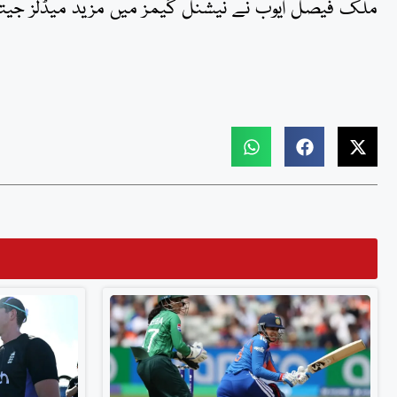
ملک فیصل ایوب نے نیشنل گیمز میں مزید میڈلز جیتنے 