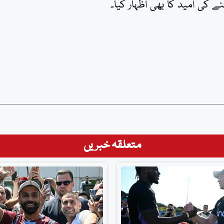
کی امید کا بھی اظہار کیا۔
متعلقہ خبریں