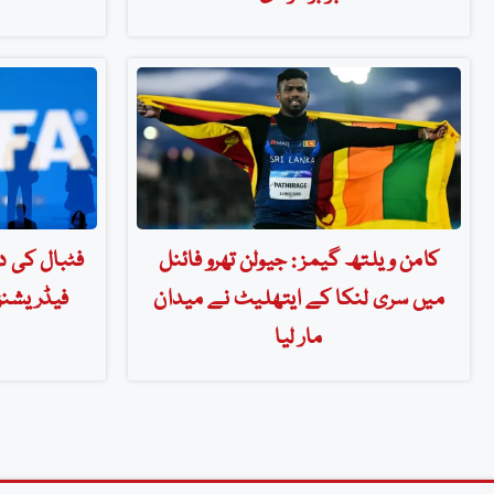
کامن ویلتھ گیمز : جیولن تھرو فائنل
فٹبال کی دن
میں سری لنکا کے ایتھلیٹ نے میدان
فیڈریشنز
مار لیا