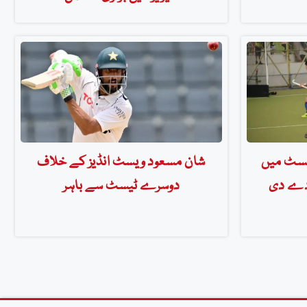
یسٹ میں
شان مسعود ویسٹ انڈیز کے خلاف
 دے دی
دوسرے ٹیسٹ سے باہر