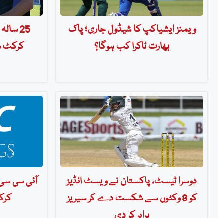
ویمنز ایشیاکپ کا شیڈول جاری؛ پاک
25 سال
بھارت ٹاکرا کب ہوگا؟
کرکٹ س
دوسرا ٹیسٹ، پاکستان نے ویسٹ انڈیز
آئی سی سی 
کو 8 وکٹوں سے شکست دے کر سیریز
کرک
برابر کر دی