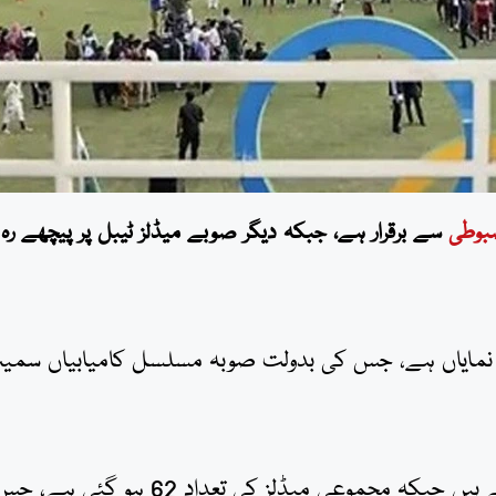
بوطی
سے برقرار ہے، جبکہ دیگر صوبے میڈلز ٹیبل پر پیچھے رہ
مایاں ہے، جس کی بدولت صوبہ مسلسل کامیابیاں سمی
پنجاب کے کھلاڑی اب تک 9 گولڈ میڈلز حاصل کر چکے ہیں جبکہ مجموعی میڈلز کی تعداد 2