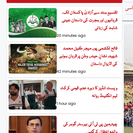
اسی
تقسیمِ ہند سے آزادیٔ پاکستان تک،
قربانیوں اور ہجرت کی داستان عینی
شاہد کی زبانی
20 minutes ago
فاتح لکشمی پور، میجر طفیل محمد
شہید، نشانِ حیدر، وطن پر قربان ہونے
کی لازوال داستان
42 minutes ago
ویسٹ انڈیز کا دورہ ختم، قومی کرکٹ
ٹیم انگلینڈ روانہ
1 hour ago
چیئرمین پی ٹی آئی بیرسٹر گوہر کی
والدہ انتقال کرگئیں