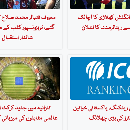
ہ انگلش کھلاڑی کا اچانک
معروف فٹبالر محمد صلاح ت
ے ریٹائرمنٹ کا اعلان
گئے، ٹربزونسپور کلب کے م
شاندار استقبال
رینکنگ، پاکستانی خواتین
تنزانیہ میں جدید کرکٹ 
ٹرز کی بڑی چھلانگ
عالمی مقابلوں کی میزبانی ک