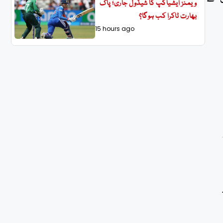
ویمنز ایشیاکپ کا شیڈول جاری؛ پاک
بھارت ٹاکرا کب ہوگا؟
15 hours ago