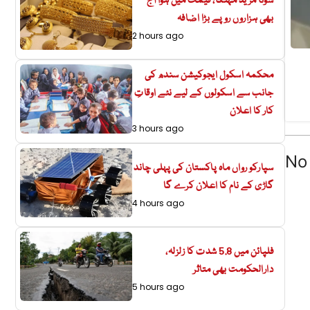
سونا مزید مہنگا، قیمت میں ہوا آج
بھی ہزاروں روپے بڑا اضافہ
2 hours ago
محکمہ اسکول ایجوکیشن سندھ کی
جانب سے اسکولوں کے لیے نئے اوقاتِ
کار کا اعلان
3 hours ago
No 
سپارکو رواں ماہ پاکستان کی پہلی چاند
گاڑی کے نام کا اعلان کرے گا
4 hours ago
فلپائن میں 5.8 شدت کا زلزلہ،
دارالحکومت بھی متاثر
5 hours ago