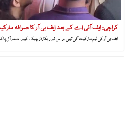
کراچی: ایف آئی اے کے بعد ایف بی آر کا صرافہ مارک
ایف بی آر کی ٹیم مارکیٹ آئی تھی اور اس نے ریکارڈز چیک کیے، صدر آل پاک