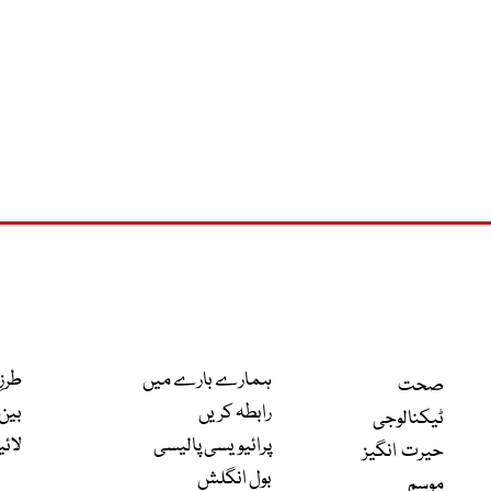
ہمارے بارے میں
طرزِ
صحت
رابطہ کریں
بین 
ٹیکنالوجی
پرائیویسی پالیسی
لائی
حیرت انگیز
بول انگلش
موسم