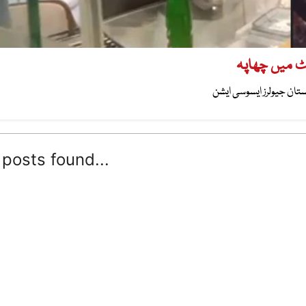
یٹ میں چھاپہ
ستان جیولرز ایسوسی ایشن
posts found...