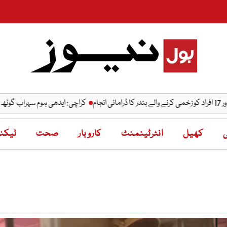
کراچی: ایدھی ہوم سہراب گوٹھ پر ڈکیتی کی واردات، 
ی
کھیل
انٹرٹینمنٹ
کاروبار
صحت
ٹیکنا