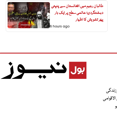
طالبان رجیم میں افغانستان سے پنپتی
دہشتگردی؛ عالمی سطح پر ایک بار
پھر تشویش کا اظہار
6 hours ago
 زندگی
الاقوامی
و