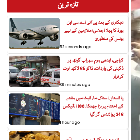
تازہ ترین
نجکاری کے بعد پی آئی اے سی ایل
بورڈ کا پہلا اجلاس؛ ملازمین کے لیے
بونس کی منظوری
52 seconds ago
کراچی: ایدھی ہوم سہراب گوٹھ پر
ڈکیتی کی واردات، ڈاکو 65 لاکھ لوٹ
کر فرار
39 minutes ago
پاکستان اسٹاک مارکیٹ میں ہفتے
کے اختتام پر بڑا جھٹکا، 100 انڈیکس
346 پوائنٹس گر گیا
1 hour ago