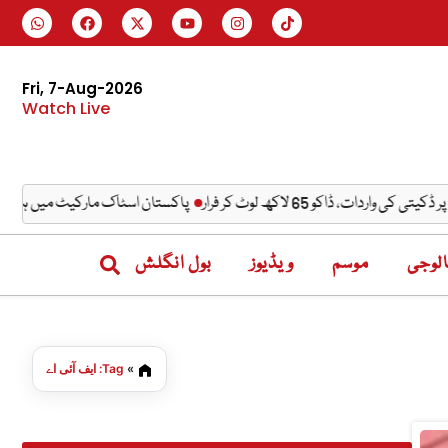
Fri, 7-Aug-2026
Watch Live
ڈاکو 65 لاکھ لوٹ کر فرار
پاکستان اسٹاک مارکیٹ میں ہفتے کے اختتام پر بڑا جھٹکا، 100 
لوجی
موسم
ویڈیوز
بول انگلش
»
Tag: ایف آئی اے