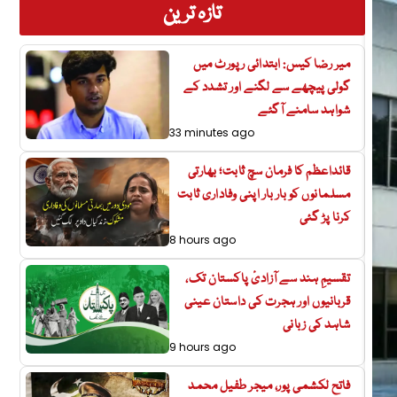
تازہ ترین
میر رضا کیس: ابتدائی رپورٹ میں
گولی پیچھے سے لگنے اور تشدد کے
شواہد سامنے آگئے
33 minutes ago
قائداعظم کا فرمان سچ ثابت؛ بھارتی
مسلمانوں کو بار بار اپنی وفاداری ثابت
کرنا پڑ گئی
8 hours ago
تقسیمِ ہند سے آزادیٔ پاکستان تک،
قربانیوں اور ہجرت کی داستان عینی
شاہد کی زبانی
9 hours ago
فاتح لکشمی پور، میجر طفیل محمد