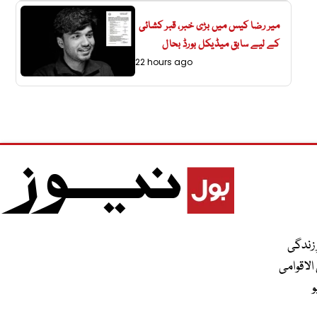
میر رضا کیس میں بڑی خبر، قبر کشائی
کے لیے سابق میڈیکل بورڈ بحال
22 hours ago
 زندگی
الاقوامی
و