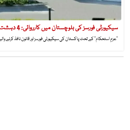
سیکیورٹی فورسز کی بلوچستان میں کارروائی: 4 دہشت گرد ہلاک، دھماکا خیز مواد سے بھری دو گاڑیاں تباہ
“عزمِ استحکام” کے تحت پاکستان کی سیکیورٹی فورسز اور قانون نافذ کرنے 