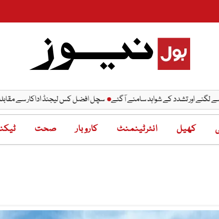
ے اور تشدد کے شواہد سامنے آگئے
سچل افضل کس لیجنڈ اداکار سے مقابلہ کرنا چا
ی
کھیل
انٹرٹینمنٹ
کاروبار
صحت
ٹیکنا