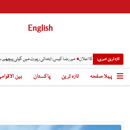
English
میر رضا کیس: ابتدائی رپورٹ میں گولی پیچھے سے لگن
تازہ ترین خبریں:
پہلا صفحہ
تازہ ترین
پاکستان
بین الاقوام