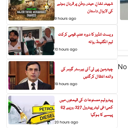
شہید، نشانِ حیدر، وطن پر قربان ہونے
کی لازوال داستان
9 hours ago
ویسٹ انڈیز کا دورہ ختم، قومی کرکٹ
ٹیم انگلینڈ روانہ
10 hours ago
No 
چیئرمین پی ٹی آئی بیرسٹر گوہر کی
والدہ انتقال کرگئیں
19 hours ago
پیٹرولیم مصنوعات کی قیمتوں میں
کمی؛ فی لیٹر پیٹرول 327 روپے 62
پیسے کا ہوگیا
20 hours ago