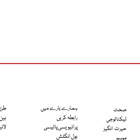
ہمارے بارے میں
طرزِ
صحت
رابطہ کریں
بین 
ٹیکنالوجی
پرائیویسی پالیسی
لائی
حیرت انگیز
بول انگلش
موسم