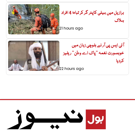
برازیل میں ہیلی کاپٹر گر کر تباہ؛ 4 افراد
ہلاک
21 hours ago
آئی ایس پی آر نے بلوچی زبان میں
خوبصورت نغمہ ’’پاک اے وطن‘‘ ریلیز
کردیا
22 hours ago