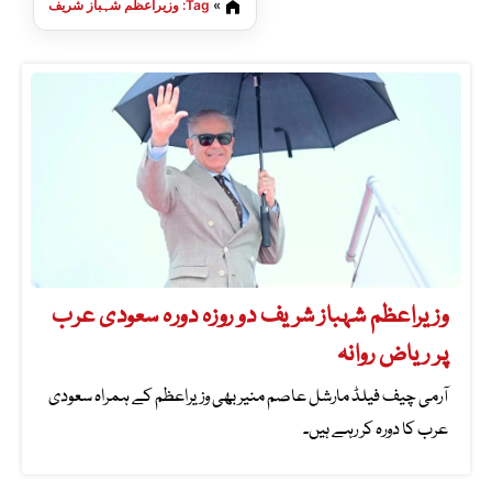
»
Tag: وزیراعظم شہباز شریف
وزیراعظم شہباز شریف دو روزہ دورہ سعودی عرب
پر ریاض روانہ
آرمی چیف فیلڈ مارشل عاصم منیر بھی وزیراعظم کے ہمراہ سعودی
عرب کا دورہ کر رہے ہیں۔