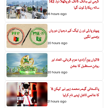
گرمی نے ہانگ کانگ کو پگھلا دیا، 142
سالہ ریکارڈ ٹوٹ گیا
16 hours ago
پیپلزپارٹی اور ن لیگ کے درمیان دوریاں
بڑھنے لگیں
20 hours ago
79واں یومِ آزادی؛ عزم، قربانی، اتحاد اور
روشن مستقبل کا جشن
20 hours ago
پاکستانی گیمر محمد زبیر نے ’ٹیکن 8‘
کا عالمی ٹائٹل اپنے نام کرلیا
21 hours ago