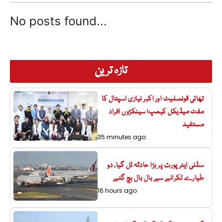
No posts found...
تازہ ترین
تھائی قونصلیٹ اور اکبر نیازی اسپتال کا
مفت میڈیکل کیمپ؛ سینکڑوں افراد
مستفید
35 minutes ago
سڈنی ایئرپورٹ پر بڑا حادثہ ٹل گیا، دو
طیارے ٹکرانے سے بال بال بچ گئے
16 hours ago