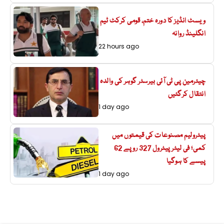
ویسٹ انڈیز کا دورہ ختم، قومی کرکٹ ٹیم
انگلینڈ روانہ
22 hours ago
چیئرمین پی ٹی آئی بیرسٹر گوہر کی والدہ
انتقال کرگئیں
1 day ago
پیٹرولیم مصنوعات کی قیمتوں میں
کمی؛ فی لیٹر پیٹرول 327 روپے 62
پیسے کا ہوگیا
1 day ago