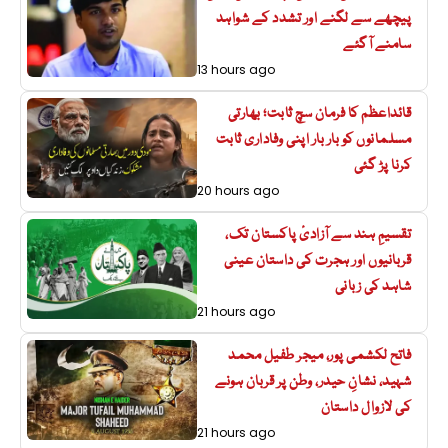
پیچھے سے لگنے اور تشدد کے شواہد
سامنے آگئے
13 hours ago
قائداعظم کا فرمان سچ ثابت؛ بھارتی
مسلمانوں کو بار بار اپنی وفاداری ثابت
کرنا پڑ گئی
20 hours ago
تقسیمِ ہند سے آزادیٔ پاکستان تک،
قربانیوں اور ہجرت کی داستان عینی
شاہد کی زبانی
21 hours ago
فاتح لکشمی پور، میجر طفیل محمد
شہید، نشانِ حیدر، وطن پر قربان ہونے
کی لازوال داستان
21 hours ago