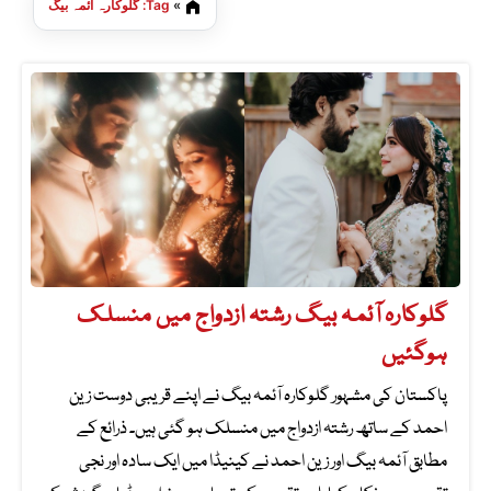
»
Tag: گلوکارہ آئمہ بیگ
گلوکارہ آئمہ بیگ رشتہ ازدواج میں منسلک
ہوگئیں
پاکستان کی مشہور گلوکارہ آئمہ بیگ نے اپنے قریبی دوست زین
احمد کے ساتھ رشتہ ازدواج میں منسلک ہو گئی ہیں۔ ذرائع کے
مطابق آئمہ بیگ اور زین احمد نے کینیڈا میں ایک سادہ اور نجی