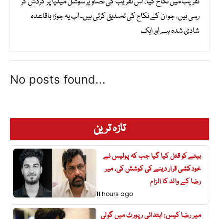
تقریب میں نکاح کیا، اس تقریب کی تصاویر سوشل میڈیا پر گردش کر
رہی ہیں، جو ان کے نکاح کی تصدیق کرتی ہیں۔ اب یہ جوڑا باقاعدہ
شادی شدہ ہے اور ایک
No posts found...
تازہ ترین
بیٹے کو قتل کیا گیا جب کہ پولیس نے
خودکشی قرار دینے کی کوشش کی، میر
رضا کے والد کا الزام
11 hours ago
میر رضا کیس: ابتدائی رپورٹ میں گولی