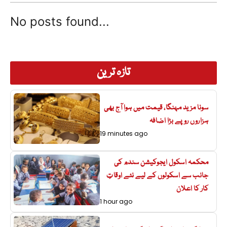
No posts found...
تازہ ترین
سونا مزید مہنگا، قیمت میں ہوا آج بھی
ہزاروں روپے بڑا اضافہ
19 minutes ago
محکمہ اسکول ایجوکیشن سندھ کی
جانب سے اسکولوں کے لیے نئے اوقاتِ
کار کا اعلان
1 hour ago