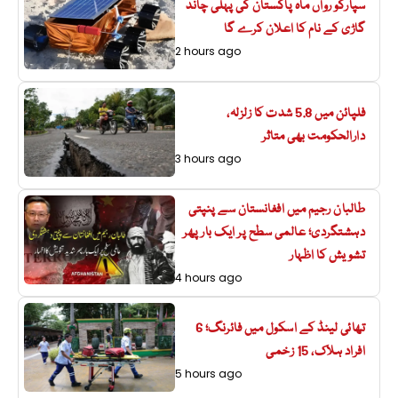
سپارکو رواں ماہ پاکستان کی پہلی چاند
گاڑی کے نام کا اعلان کرے گا
2 hours ago
فلپائن میں 5.8 شدت کا زلزلہ،
دارالحکومت بھی متاثر
3 hours ago
طالبان رجیم میں افغانستان سے پنپتی
دہشتگردی؛ عالمی سطح پر ایک بار پھر
تشویش کا اظہار
4 hours ago
تھائی لینڈ کے اسکول میں فائرنگ؛ 6
افراد ہلاک، 15 زخمی
5 hours ago