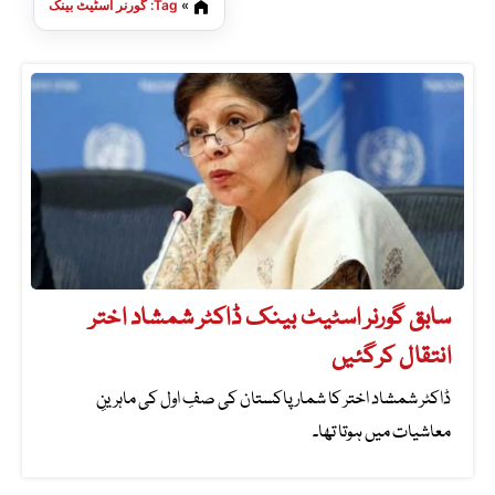
»
Tag: گورنر اسٹیٹ بینک
سابق گورنر اسٹیٹ بینک ڈاکٹر شمشاد اختر
انتقال کرگئیں
ڈاکٹر شمشاد اختر کا شمار پاکستان کی صفِ اول کی ماہرینِ
معاشیات میں ہوتا تھا۔