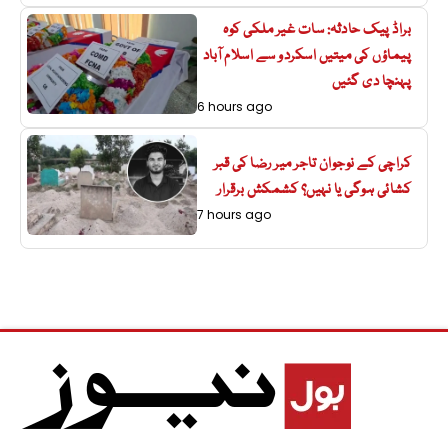
براڈ پیک حادثہ: سات غیر ملکی کوہ
پیماؤں کی میتیں اسکردو سے اسلام آباد
پہنچا دی گئیں
6 hours ago
کراچی کے نوجوان تاجر میر رضا کی قبر
کشائی ہوگی یا نہیں؟ کشمکش برقرار
7 hours ago