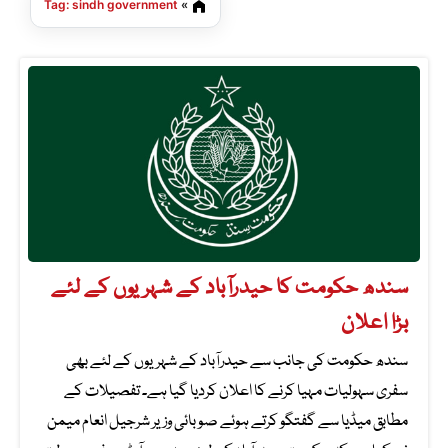
Tag: sindh government
»
سندھ حکومت کا حیدرآباد کے شہریوں کے لئے
بڑا اعلان
سندھ حکومت کی جانب سے حیدرآباد کے شہریوں کے لئے بھی
سفری سہولیات مہیا کرنے کا اعلان کردیا گیا ہے۔ تفصیلات کے
مطابق میڈیا سے گفتگو کرتے ہوئے صوبائی وزیر شرجیل انعام میمن