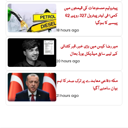
پیٹرولیم مصنوعات کی قیمتوں میں
کمی؛ فی لیٹر پیٹرول 327 روپے 62
پیسے کا ہوگیا
18 hours ago
میر رضا کیس میں بڑی خبر، قبر کشائی
کے لیے سابق میڈیکل بورڈ بحال
20 hours ago
مکہ دفاعی معاہدے پر ترک صدر کا اہم
بیان سامنے آگیا
21 hours ago