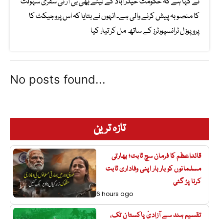
نے کہا ہے کہ حکومت حیدرآباد کے لیئے بھی بی آر ٹی سفری سہولت
کا منصوبہ پیش کرنے والی ہے۔ انہوں نے بتایا کہ اس پروجیکٹ کا
پروپوزل ٹرانسپورٹرز کے ساتھ مل کر تیار کیا
No posts found...
تازہ ترین
قائداعظم کا فرمان سچ ثابت؛ بھارتی
مسلمانوں کو بار بار اپنی وفاداری ثابت
کرنا پڑ گئی
6 hours ago
تقسیمِ ہند سے آزادیٔ پاکستان تک،