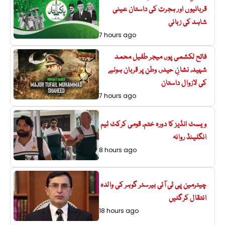
قربانیوں اور ہجرت کی داستان عینی
شاہد کی زبانی
7 hours ago
فاتح لکشمی پور، میجر طفیل محمد
شہید، نشانِ حیدر، وطن پر قربان ہونے
کی لازوال داستان
7 hours ago
ویسٹ انڈیز کا دورہ ختم، قومی کرکٹ ٹیم
انگلینڈ روانہ
8 hours ago
چیئرمین پی ٹی آئی بیرسٹر گوہر کی والدہ
انتقال کرگئیں
18 hours ago