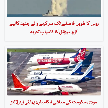
روس کا طویل فاصلے تک مار کرنے والے جدید کالیبر
کروز میزائل کا کامیاب تجربہ
مودی حکومت کی معاشی ناکامیاں: بھارتی ایئرلائنز