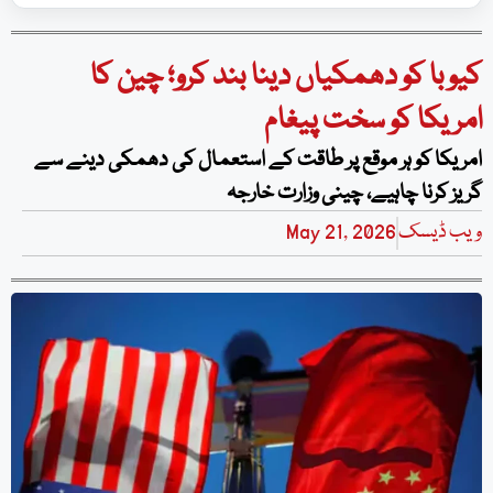
کیوبا کو دھمکیاں دینا بند کرو؛ چین کا
امریکا کو سخت پیغام
امریکا کو ہر موقع پر طاقت کے استعمال کی دھمکی دینے سے
گریز کرنا چاہیے، چینی وزارت خارجہ
ویب ڈیسک
May 21, 2026