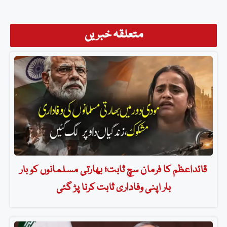
متعلقہ خبریں
قائداعظم کا فرمان سچ ثابت؛ بھارتی مسلمانوں کو بار
بار اپنی وفاداری ثابت کرنا پڑ گئی