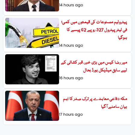
14 hours ago
پیٹرولیم مصنوعات کی قیمتوں میں کمی؛
فی لیٹر پیٹرول 327 روپے 62 پیسے کا
ہوگیا
14 hours ago
میر رضا کیس میں بڑی خبر، قبر کشائی کے
لیے سابق میڈیکل بورڈ بحال
16 hours ago
مکہ دفاعی معاہدے پر ترک صدر کا اہم
بیان سامنے آگیا
17 hours ago