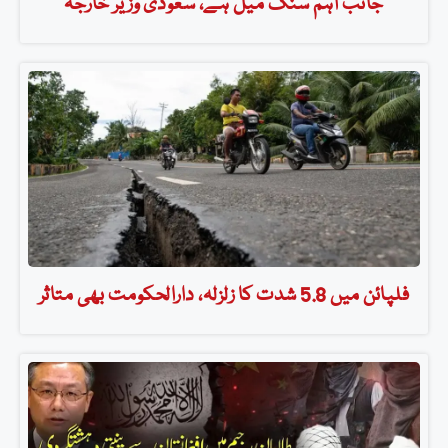
جانب اہم سنگ میل ہے، سعودی وزیر خارجہ
فلپائن میں 5.8 شدت کا زلزلہ، دارالحکومت بھی متاثر