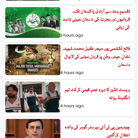
تقسیمِ ہند سے آزادیٔ پاکستان تک،
قربانیوں اور ہجرت کی داستان عینی شاہد
کی زبانی
3 hours ago
فاتح لکشمی پور، میجر طفیل محمد شہید،
نشانِ حیدر، وطن پر قربان ہونے کی لازوال
داستان
4 hours ago
ویسٹ انڈیز کا دورہ ختم، قومی کرکٹ ٹیم
انگلینڈ روانہ
4 hours ago
چیئرمین پی ٹی آئی بیرسٹر گوہر کی والدہ
انتقال کرگئیں