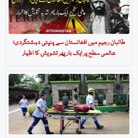
طالبان رجیم میں افغانستان سے پنپتی دہشتگردی؛
عالمی سطح پر ایک بار پھر تشویش کا اظہار