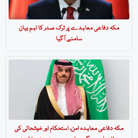
مکہ دفاعی معاہدے پر ترک صدر کا اہم بیان
سامنے آگیا
مکہ دفاعی معاہدہ امن، استحکام اور خوشحالی کی