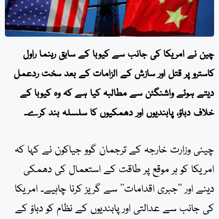
چین نے امریکا کی جانب سے کیوبا کے سابق رہنما راول
کاسترو پر قتل اور سازش کے الزامات کے بعد سخت ردعمل
دیتے ہوئے واشنگٹن سے مطالبہ کیا ہے کہ وہ کیوبا کے
خلاف دباؤ، پابندیوں اور دھمکیوں کا سلسلہ بند کرے۔
چینی وزارت خارجہ کے ترجمان گوو جیاکون نے کہا کہ
امریکا کو ہر موقع پر طاقت کے استعمال کی دھمکی
دینے اور ’’جبری اقدامات‘‘ سے گریز کرنا چاہیے۔ امریکا
کی جانب سے عدالتی اور پابندیوں کے نظام کو دباؤ کے