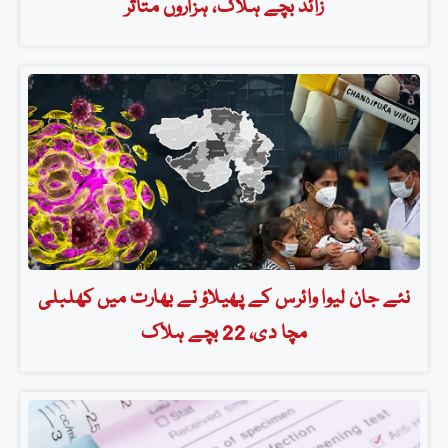
زائد بچے ہلاک، ہزاروں متاثر
نئے جان لیوا وائرس کے پھیلاؤ نے بھارت میں کھلبلی
مچا دی، 22 بچے ہلاک