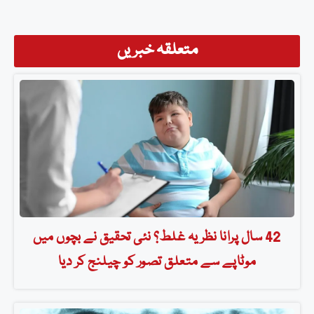
متعلقہ خبریں
42 سال پرانا نظریہ غلط؟ نئی تحقیق نے بچوں میں
موٹاپے سے متعلق تصور کو چیلنج کر دیا