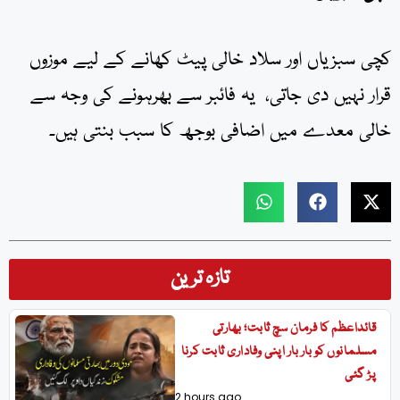
کچی سبزیاں اور سلاد خالی پیٹ کھانے کے لیے موزوں
قرار نہیں دی جاتی، یہ فائبر سے بھرہونے کی وجہ سے
خالی معدے میں اضافی بوجھ کا سبب بنتی ہیں۔
تازہ ترین
قائداعظم کا فرمان سچ ثابت؛ بھارتی
مسلمانوں کو بار بار اپنی وفاداری ثابت کرنا
پڑ گئی
2 hours ago