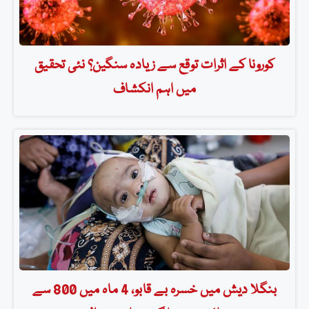
کورونا کے اثرات توقع سے زیادہ سنگین؟ نئی تحقیق
میں اہم انکشاف
بنگلا دیش میں خسرہ بے قابو، 4 ماہ میں 800 سے