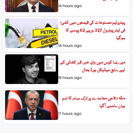
14 hours ago
پیٹرولیم مصنوعات کی قیمتوں میں کمی؛
فی لیٹر پیٹرول 327 روپے 62 پیسے کا
ہوگیا
14 hours ago
میر رضا کیس میں بڑی خبر، قبر کشائی کے
لیے سابق میڈیکل بورڈ بحال
16 hours ago
مکہ دفاعی معاہدے پر ترک صدر کا اہم
بیان سامنے آگیا
17 hours ago