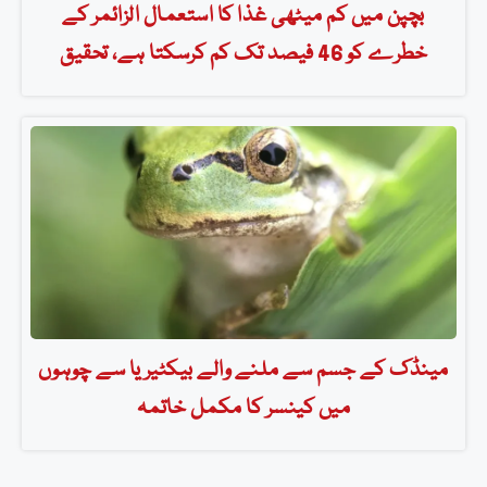
بچپن میں کم میٹھی غذا کا استعمال الزائمر کے
خطرے کو 46 فیصد تک کم کرسکتا ہے، تحقیق
مینڈک کے جسم سے ملنے والے بیکٹیریا سے چوہوں
میں کینسر کا مکمل خاتمہ