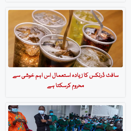
سافٹ ڈرنکس کا زیادہ استعمال اس اہم خوشی سے
محروم کرسکتا ہے