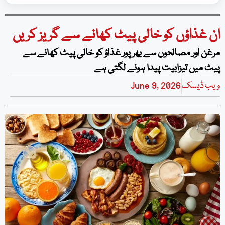
ان غذاؤں کو خالی پیٹ کھانے سے گریز کریں
مرغن اور مصالحوں سے بھرپور غذاؤ کو خالی پیٹ کھانے سے
پیٹ میں تیزابیت پیدا ہونے لگتی ہے
ویب ڈیسک
June 9, 2026