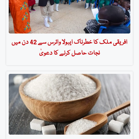
افریقی ملک کا خطرناک ایبولا وائرس سے 42 دن میں
نجات حاصل کرنے کا دعویٰ