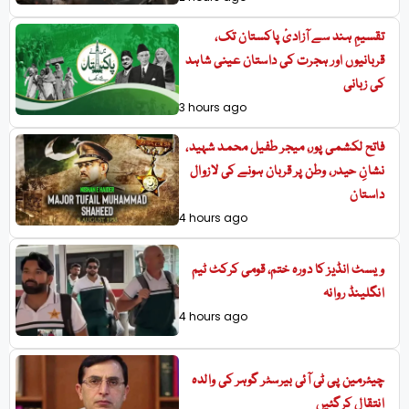
تقسیمِ ہند سے آزادیٔ پاکستان تک،
قربانیوں اور ہجرت کی داستان عینی شاہد
کی زبانی
3 hours ago
فاتح لکشمی پور، میجر طفیل محمد شہید،
نشانِ حیدر، وطن پر قربان ہونے کی لازوال
داستان
4 hours ago
ویسٹ انڈیز کا دورہ ختم، قومی کرکٹ ٹیم
انگلینڈ روانہ
4 hours ago
چیئرمین پی ٹی آئی بیرسٹر گوہر کی والدہ
انتقال کرگئیں