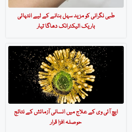
طبی نگرانی کو مزید سہل بنانے کے لیے انتہائی
باریک الیکٹرانک دھاگا تیار
ایچ آئی وی کے علاج میں انسانی آزمائش کے نتائج
حوصلہ افزا قرار