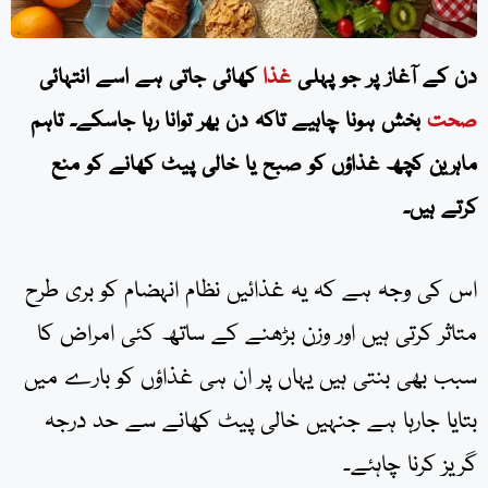
دن کے آغاز پر جو پہلی
غذا
کھائی جاتی ہے اسے انتہائی
صحت
بخش ہونا چاہیے تاکہ دن بھر توانا رہا جاسکے۔ تاہم
ماہرین کچھ غذاؤں کو صبح یا خالی پیٹ کھانے کو منع
کرتے ہیں۔
اس کی وجہ ہے کہ یہ غذائیں نظام انہضام کو بری طرح
متاثر کرتی ہیں اور وزن بڑھنے کے ساتھ کئی امراض کا
سبب بھی بنتی ہیں یہاں پر ان ہی غذاؤں کو بارے میں
بتایا جارہا ہے جنہیں خالی پیٹ کھانے سے حد درجہ
گریز کرنا چاہئے۔