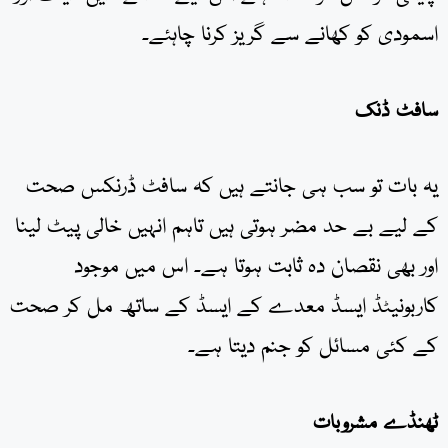
اسمودی کو کھانے سے گریز کرنا چاہئے۔
سافٹ ڈنک
یہ بات تو سب ہی جانتے ہیں کہ سافٹ ڈرنکس صحت
کے لیے بے حد مضر ہوتی ہیں تاہم انہیں خالی پیٹ لینا
اور بھی نقصان دہ ثابت ہوتا ہے۔ اس میں موجود
کاربونیٹڈ ایسڈ معدے کے ایسڈ کے ساتھ مل کر صحت
کے کئی مسائل کو جنم دیتا ہے۔
ٹھنڈے مشروبات