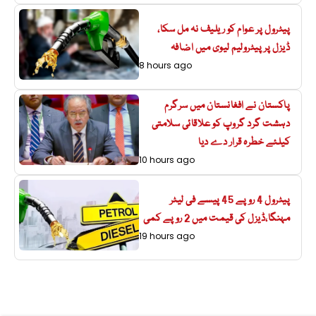
پیٹرول پر عوام کو ریلیف نہ مل سکا،
ڈیزل پر پیٹرولیم لیوی میں اضافہ
8 hours ago
پاکستان نے افغانستان میں سرگرم
دہشت گرد گروپ کو علاقائی سلامتی
کیلئے خطرہ قرار دے دیا
10 hours ago
پیٹرول 4 روپے 45 پیسے فی لیٹر
مہنگا،ڈیزل کی قیمت میں 2 روپے کمی
19 hours ago