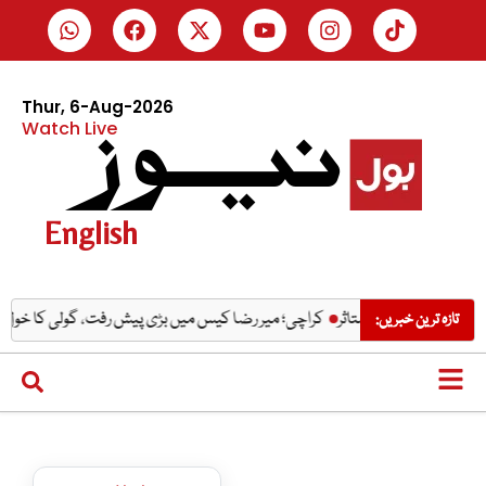
Thur, 6-Aug-2026
Watch Live
English
کراچی؛ میر رضا کیس میں بڑی پیش رفت، گولی کا خول مل گی
تازہ ترین خبریں: