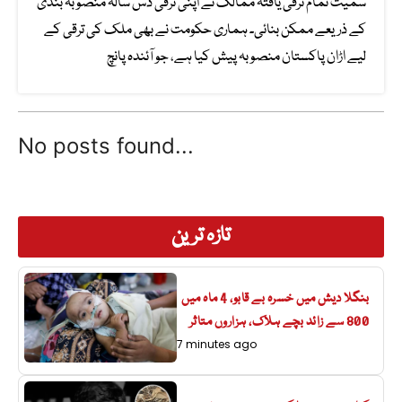
سمیت تمام ترقی یافتہ ممالک نے اپنی ترقی دس سالہ منصوبہ بندی
کے ذریعے ممکن بنائی۔ ہماری حکومت نے بھی ملک کی ترقی کے
لیے اڑان پاکستان منصوبہ پیش کیا ہے، جو آئندہ پانچ
No posts found...
تازہ ترین
بنگلا دیش میں خسرہ بے قابو، 4 ماہ میں
800 سے زائد بچے ہلاک، ہزاروں متاثر
7 minutes ago