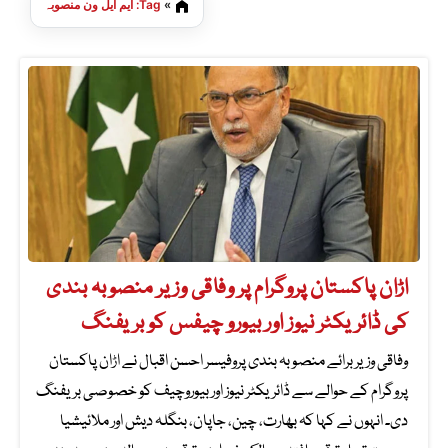
»
Tag: ایم ایل ون منصوبہ
اڑان پاکستان پروگرام پر وفاقی وزیر منصوبہ بندی
کی ڈائریکٹر نیوز اور بیورو چیفس کو بریفنگ
وفاقی وزیر برائے منصوبہ بندی پروفیسر احسن اقبال نے اڑان پاکستان
پروگرام کے حوالے سے ڈائریکٹر نیوز اور بیوروچیف کو خصوصی بریفنگ
دی۔ انہوں نے کہا کہ بھارت، چین، جاپان، بنگلہ دیش اور ملائیشیا