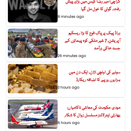
کراچی؛ میر رضا کیس میں بڑی پیش
رفت، گولی کا خول مل گیا
8 minutes ago
براڈ پیک پر پاک فوج کا بڑا ریسکیو
آپریشن، 7 غیر ملکی کوہ پیماؤں کے
جسد خاکی برآمد
26 minutes ago
سونے کی اونچی اڑان، ایک دن میں
ہزاروں روپے کا اضافہ ریکارڈ
3 hours ago
مودی حکومت کی معاشی ناکامیاں:
بھارتی ایئرلائنز مسلسل زوال کا شکار
6 hours ago