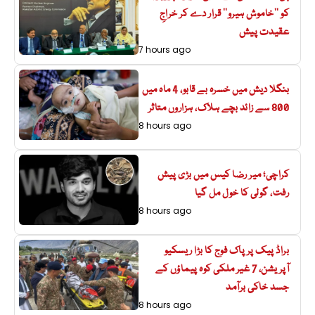
کو ’’خاموش ہیرو‘‘ قرار دے کر خراجِ
عقیدت پیش
7 hours ago
بنگلا دیش میں خسرہ بے قابو، 4 ماہ میں
800 سے زائد بچے ہلاک، ہزاروں متاثر
8 hours ago
کراچی؛ میر رضا کیس میں بڑی پیش
رفت، گولی کا خول مل گیا
8 hours ago
براڈ پیک پر پاک فوج کا بڑا ریسکیو
آپریشن، 7 غیر ملکی کوہ پیماؤں کے
جسد خاکی برآمد
8 hours ago