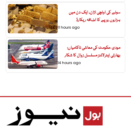
سونے کی اونچی اڑان، ایک دن میں
ہزاروں روپے کا اضافہ ریکارڈ
11 hours ago
مودی حکومت کی معاشی ناکامیاں:
بھارتی ایئرلائنز مسلسل زوال کا شکار
14 hours ago