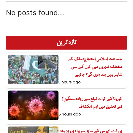
No posts found...
تازہ ترین
جماعت اسلامی احتجاج؛ ملک کے
مختلف شہروں میں کون کون سی
شاہراہیں بند ہوں گی؟ جانیے
3 hours ago
کورونا کے اثرات توقع سے زیادہ سنگین؟
نئی تحقیق میں اہم انکشاف
5 hours ago
پی اے ای سی کے سابق سربراہ پرویز بٹ