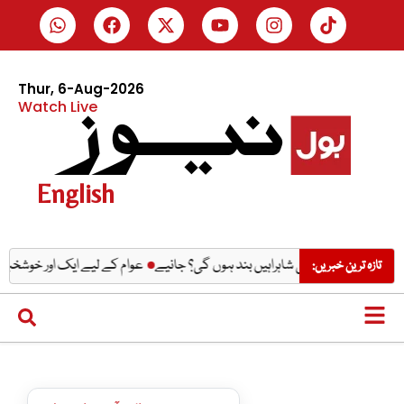
Thur, 6-Aug-2026
Watch Live
English
کون کون سی شاہراہیں بند ہوں گی؟ جانیے
عوام کے لیے ایک اور خوشخبری، پیٹر
تازہ ترین خبریں: