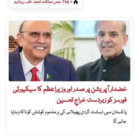
»
Tag: صدرِ مملکت آصف علی زرداری
خضدار آپریشن پر صدر اور وزیراعظم کا سیکیورٹی
فورسز کو زبردست خراجِ تحسین
پاکستان میں دہشت گردی پھیلانے کی ہر مذموم کوشش کو ناکام بنایا
جائے گا