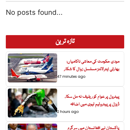
No posts found...
تازہ ترین
مودی حکومت کی معاشی ناکامیاں:
بھارتی ایئرلائنز مسلسل زوال کا شکار
47 minutes ago
پیٹرول پر عوام کو ریلیف نہ مل سکا،
ڈیزل پر پیٹرولیم لیوی میں اضافہ
2 hours ago
پاکستان نے افغانستان میں سرگرم