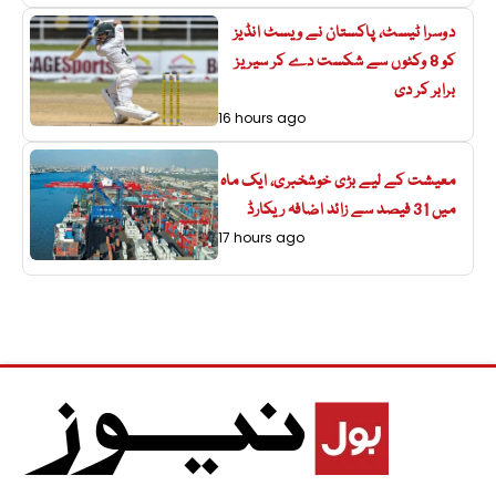
دوسرا ٹیسٹ، پاکستان نے ویسٹ انڈیز
کو 8 وکٹوں سے شکست دے کر سیریز
برابر کر دی
16 hours ago
معیشت کے لیے بڑی خوشخبری، ایک ماہ
میں 31 فیصد سے زائد اضافہ ریکارڈ
17 hours ago