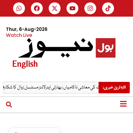
Thur, 6-Aug-2026
Watch Live
English
مودی حکومت کی معاشی ناکامیاں: بھارتی ایئرلائنز مسلسل زوال کا شکار
درد کے
تازہ ترین خبریں: