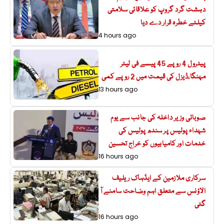
دہشت گرد گروپ کو علاقائی سلامتی
کیلئے خطرہ قرار دے دیا
4 hours ago
پیٹرول 4 روپے 45 پیسے فی لیٹر
مہنگا،ڈیزل کی قیمت میں 2 روپے کمی
13 hours ago
صوبائی وزیر داخلہ کی جانب سے یوم
شہداء پولیس پر سندھ پولیس کی
خدمات اور کامیابیوں کو خراج تحسین
16 hours ago
سرکاری ملازمین کے ایڈہاک ریلیف
الاؤنس سے متعلق اہم وضاحت سامنے آ
گئی
16 hours ago