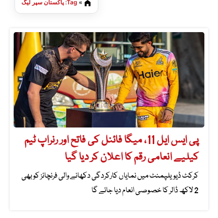
»
Tag: پاکستان سپر لیگ
پی ایس ایل 11، میگا فائنل کی فاتح اور رنراپ ٹیم
کیلیے انعامی رقم کا اعلان کر دیا گیا
کرکٹ ڈیویلپمنٹ میں نمایاں کارکردگی دکھانے والی فرنچائز کو بھی
2 لاکھ ڈالر کا خصوصی انعام دیا جائے گا