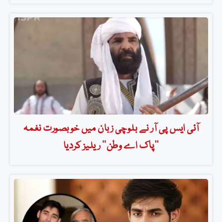
آئی ایس پی آر نے بلوچی زبان میں خوبصورت نغمہ
’’پاک اے وطن‘‘ ریلیز کردیا