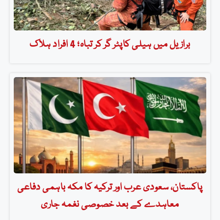
برازیل میں ہیلی کاپٹر گر کر تباہ؛ 4 افراد ہلاک
پاکستان، سعودی عرب اور ترکیہ کا مکہ باہمی دفاعی
معاہدے کے بعد خصوصی نغمہ جاری