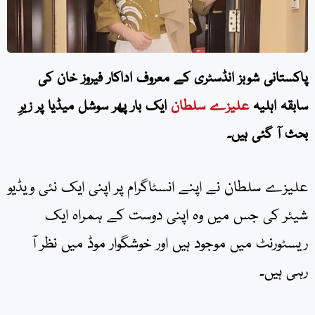
پاکستانی شوبز انڈسٹری کے معروف اداکار فیروز خان کی
سابقہ اہلیہ
علیزے سلطان
ایک بار پھر سوشل میڈیا پر زیرِ
بحث آ گئی ہیں۔
علیزے سلطان نے اپنے انسٹاگرام پر اپنی ایک نئی ویڈیو
شیئر کی جس میں وہ اپنی دوست کے ہمراہ ایک
ریسٹورنٹ میں موجود ہیں اور خوشگوار موڈ میں نظر آ
رہی ہیں۔