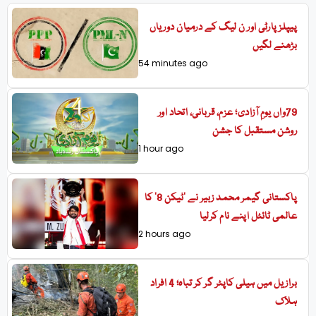
پیپلزپارٹی اور ن لیگ کے درمیان دوریاں
بڑھنے لگیں
54 minutes ago
79واں یومِ آزادی؛ عزم، قربانی، اتحاد اور
روشن مستقبل کا جشن
1 hour ago
پاکستانی گیمر محمد زبیر نے ’ٹیکن 8‘ کا
عالمی ٹائٹل اپنے نام کرلیا
2 hours ago
برازیل میں ہیلی کاپٹر گر کر تباہ؛ 4 افراد
ہلاک