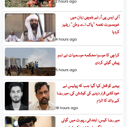
2 hours ago
آئی ایس پی آر نے بلوچی زبان میں
خوبصورت نغمہ ’’پاک اے وطن‘‘ ریلیز
کردیا
4 hours ago
کراچی کا موسم؛ محکمہ موسمیات نے اہم
پیش گوئی کردی
5 hours ago
بیٹے کو قتل کیا گیا جب کہ پولیس نے
خودکشی قرار دینے کی کوشش کی، میر رضا
کے والد کا الزام
18 hours ago
میر رضا کیس: ابتدائی رپورٹ میں گولی