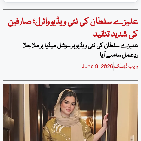
علیزے سلطان کی نئی ویڈیو وائرل؛ صارفین
کی شدید تنقید
علیزے سلطان کی نئی ویڈیو پر سوشل میڈیا پر ملا جلا
ردِعمل سامنے آیا
ویب ڈیسک
June 8, 2026