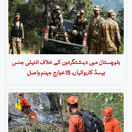
بلوچستان میں دہشتگردوں کے خلاف انٹیلی جنس
بیسڈ کارروائیاں، 15خوارج جہنم واصل