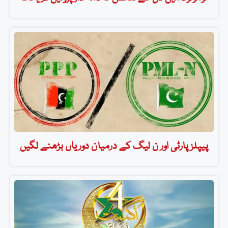
پیپلزپارٹی اور ن لیگ کے درمیان دوریاں بڑھنے لگیں