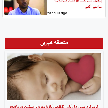
پیچھے سے لگنے اور تشدد کے شواہد
سامنے آگئے
20 hours ago
متعلقہ خبریں
نومولود میں دل کے نقائص کا ذمہ دار پروٹین دریافت