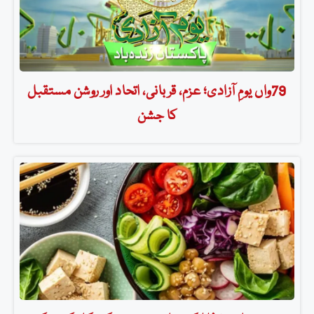
79واں یومِ آزادی؛ عزم، قربانی، اتحاد اور روشن مستقبل
کا جشن