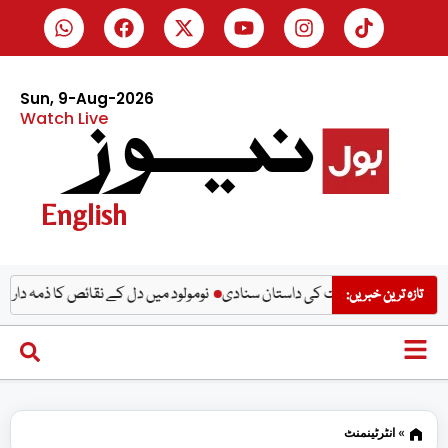
Sun, 9-Aug-2026
Watch Live
English
ل ترین وقت کی داستان سنادی
نومولود میں دل کے نقائص کا ذمہ دار پروٹین دریافت
تازہ ترین خبریں:
»
انٹرٹینمنٹ