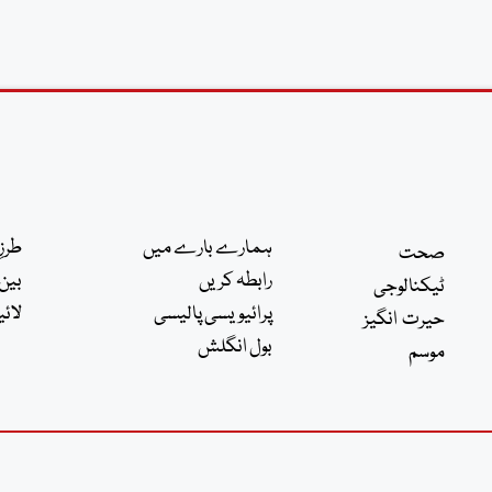
ہمارے بارے میں
طرزِ
صحت
رابطہ کریں
بین 
ٹیکنالوجی
پرائیویسی پالیسی
لائی
حیرت انگیز
بول انگلش
موسم