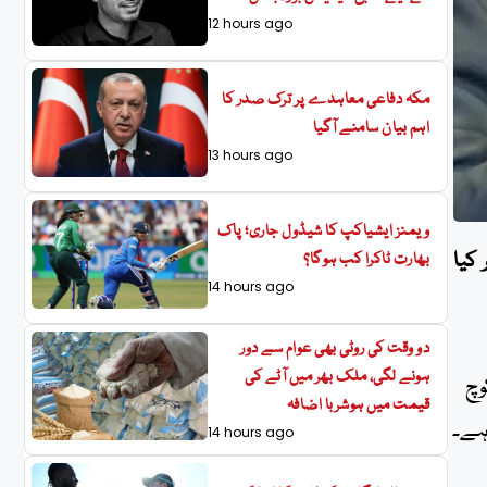
12 hours ago
مکہ دفاعی معاہدے پر ترک صدر کا
اہم بیان سامنے آگیا
13 hours ago
ویمنز ایشیاکپ کا شیڈول جاری؛ پاک
کیا
بھارت ٹاکرا کب ہوگا؟
14 hours ago
دو وقت کی روٹی بھی عوام سے دور
ہونے لگی، ملک بھر میں آٹے کی
وچ
قیمت میں ہوشربا اضافہ
ہے۔
14 hours ago