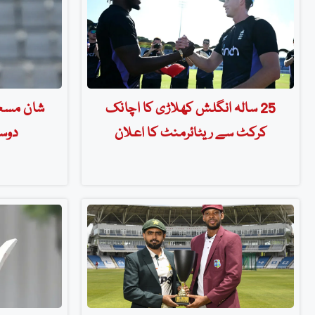
25 سالہ انگلش کھلاڑی کا اچانک
شان مسعو
کرکٹ سے ریٹائرمنٹ کا اعلان
دوس