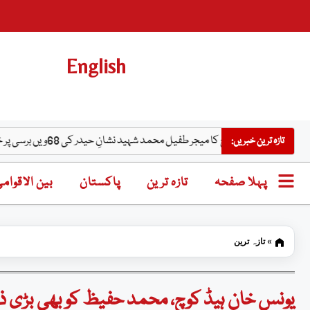
English
مسلح افواج کا میجر طفیل محمد شہید نشانِ حیدر کی 68ویں برسی پر خراجِ عقیدت
تازہ ترین خبریں:
پہلا صفحہ
تازہ ترین
پاکستان
بین الاقوام
»
تازہ ترین
یونس خان ہیڈ کوچ، محمد حفیظ کو بھی بڑی ذم