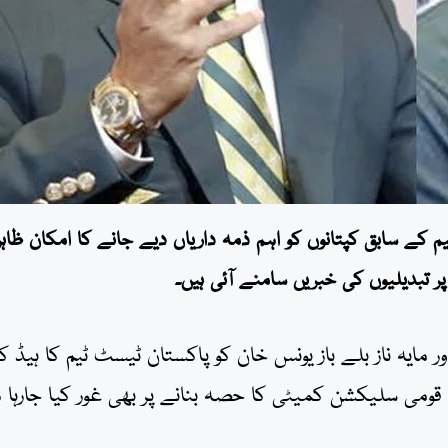
 کے سابق کپتانوں کو اہم ذمہ داریاں دیے جانے کا امکان ظاہر 
 تبدیلیوں کی خبریں سامنے آئی ہیں۔
مایہ ناز بلے باز یونس خان کو پاکستان ٹیسٹ ٹیم کا ہیڈ ک
قومی سلیکشن کمیٹی کا حصہ بنانے پر بھی غور کیا جارہا 