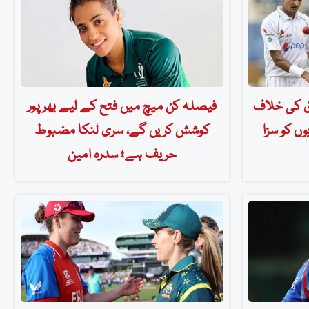
ق کی خلاف
فیصلہ کن میچ میں فتح کے لیے بھرپور
وں کو سزا
کوشش کریں گے، سری لنکا مضبوط
حریف ہے؛ سدرہ امین