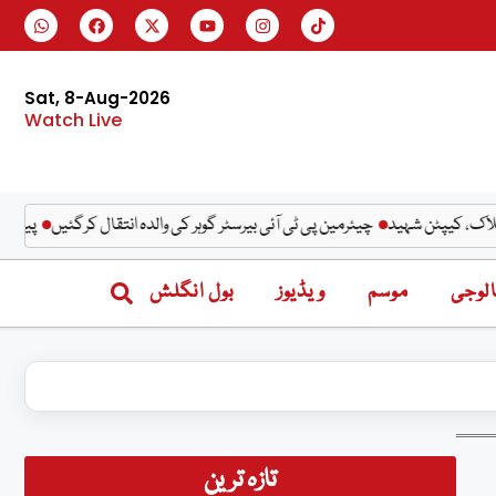
Sat, 8-Aug-2026
Watch Live
چیئرمین پی ٹی آئی بیرسٹر گوہر کی والدہ انتقال کرگئیں
پیٹرولیم مصنوعات کی قی
لوجی
موسم
ویڈیوز
بول انگلش
تازہ ترین