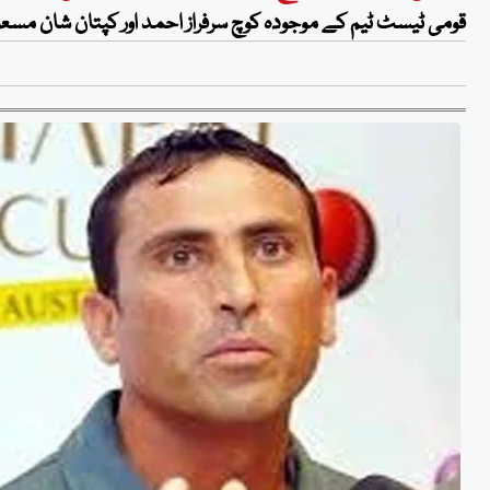
قومی ٹیسٹ ٹیم کے موجودہ کوچ سرفراز احمد اور کپتان شان مسعود