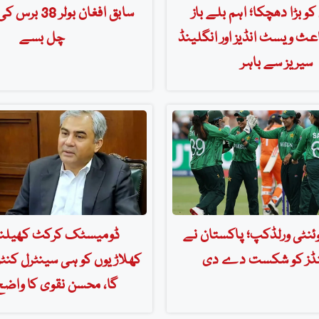
کو بڑا دھچکا؛ اہم بلے باز
سابق افغان بولر
عث ویسٹ انڈیز اور انگلینڈ
چل بسے
سیریز سے باہر
وئنٹی ورلڈکپ؛ پاکستان نے
ڈومیسٹک کرکٹ کھیلنے
نڈز کو شکست دے دی
کھلاڑیوں کو ہی سینٹرل کن
گا، محسن نقوی کا واضح