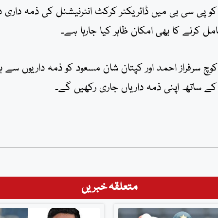
کو پی سی بی میں ڈائریکٹر کرکٹ انٹرنیشنل کی ذمہ داری د
 کرنے کا بھی امکان ظاہر کیا جارہا ہے۔
وچ سرفراز احمد اور کپتان شان مسعود کو ذمہ داریوں سے ہٹ
م کے ساتھ اپنی ذمہ داریاں جاری رکھیں گے۔
متعلقہ خبریں