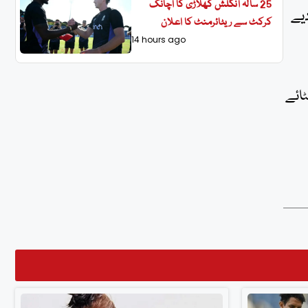
25 سالہ انگلش کھلاڑی کا اچانک
یے
کرکٹ سے ریٹائرمنٹ کا اعلان
14 hours ago
ائے