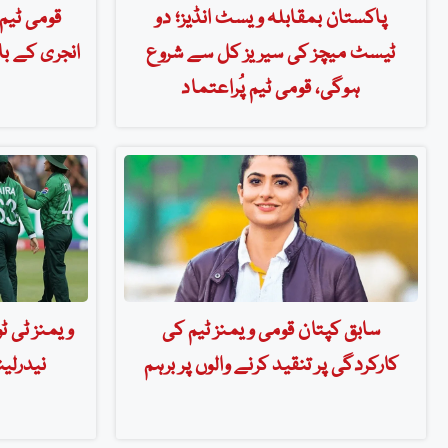
پاکستان بمقابلہ ویسٹ انڈیز؛ دو
قومی ٹیم 
ٹیسٹ میچز کی سیریز کل سے شروع
انجری کے با
ہوگی، قومی ٹیم پُراعتماد
سابق کپتان قومی ویمنز ٹیم کی
ویمنز ٹی ٹ
کارکردگی پر تنقید کرنے والوں پر برہم
نیدرلی