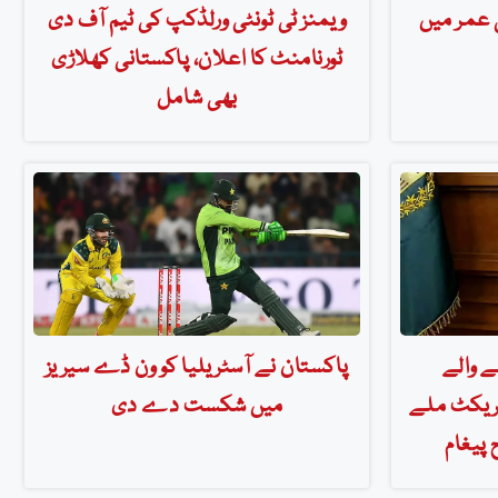
 38 برس کی عمر میں
ویمنز ٹی ٹونٹی ورلڈکپ کی ٹیم آف دی
ٹورنامنٹ کا اعلان، پاکستانی کھلاڑی
بھی شامل
 والے
پاکستان نے آسٹریلیا کو ون ڈے سیریز
ٹریکٹ ملے
میں شکست دے دی
 پیغام