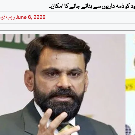
 کو ذمہ داریوں سے ہٹائے جانے کا امکان۔
June 6, 2026
ویب ڈی