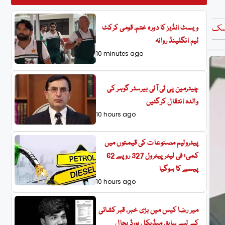
سک
ویسٹ انڈیز کا دورہ ختم، قومی کرکٹ
ٹیم انگلینڈ روانہ
10 minutes ago
چیئرمین پی ٹی آئی بیرسٹر گوہر کی
والدہ انتقال کرگئیں
10 hours ago
پیٹرولیم مصنوعات کی قیمتوں میں
کمی؛ فی لیٹر پیٹرول 327 روپے 62
پیسے کا ہوگیا
10 hours ago
میر رضا کیس میں بڑی خبر، قبر کشائی
کے لیے سابق میڈیکل بورڈ بحال