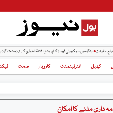
ہنگو میں سیکیورٹی فورسز کا آپریشن؛ فتنۃ الخوارج کے 7 دہشت گرد ہلاک، کیپٹن شہید
ی
کھیل
انٹرٹینمنٹ
کاروبار
صحت
ٹیکنا
ہ داری ملنے کا امکان