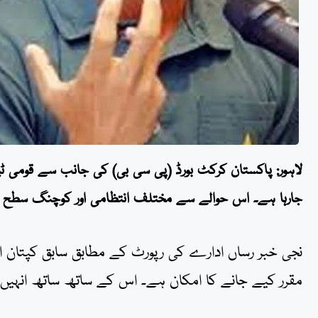
لاہور: پاکستان کرکٹ بورڈ (پی سی بی) کی جانب سے قومی ٹیم
جارہا ہے۔ اس حوالے سے مختلف انتظامی اور کوچنگ سطح پر
نجی خبر رساں ادارے کی رپورٹ کے مطابق سابق کپتان اور 
مقرر کیے جانے کا امکان ہے۔ اس کے ساتھ ساتھ انہیں 