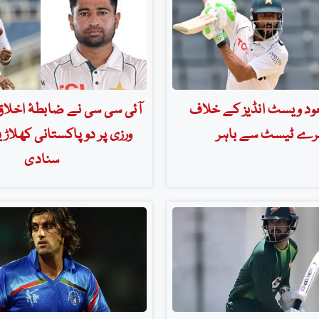
د ویسٹ انڈیز کے خلاف
آئی سی سی نے ضابطۂ اخلا
رے ٹیسٹ سے باہر
ورزی پر دو پاکستانی کھلاڑی
سنادی