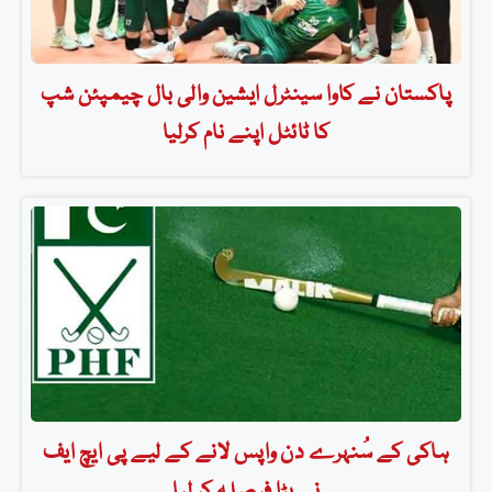
پاکستان نے کاوا سینٹرل ایشین والی بال چیمپئن شپ
کا ٹائٹل اپنے نام کرلیا
ہاکی کے سُنہرے دن واپس لانے کے لیے پی ایچ ایف
نے بڑا فیصلہ کر لیا