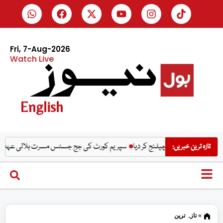
Fri, 7-Aug-2026
Watch Live
English
سپریم کورٹ کی جج جسٹس مسرت ہلالی عہدے سے ریٹائر ہ
تازہ ترین خبریں:
»
تازہ ترین