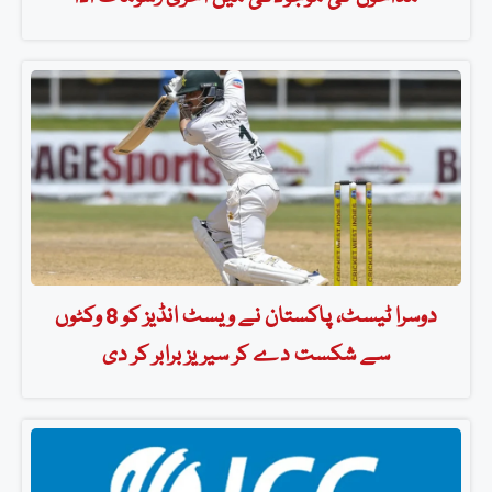
دوسرا ٹیسٹ، پاکستان نے ویسٹ انڈیز کو 8 وکٹوں
سے شکست دے کر سیریز برابر کر دی