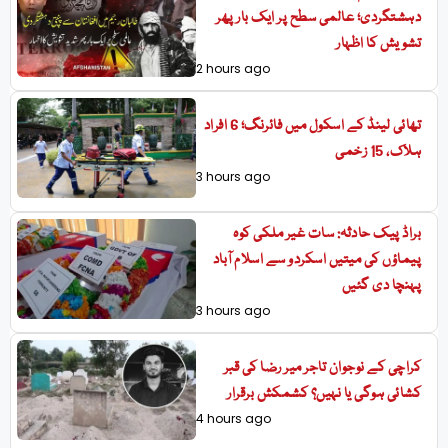
دہشتگردی؛ عالمی سطح پر ایک بار پھر
تشویش کا اظہار
2 hours ago
تھائی لینڈ کے اسکول میں فائرنگ؛ 6 افراد
ہلاک، 15 زخمی
3 hours ago
براڈ پیک حادثہ: سات غیر ملکی کوہ
پیماؤں کی میتیں اسکردو سے اسلام آباد
پہنچا دی گئیں
3 hours ago
کراچی کے نوجوان تاجر میر رضا کی قبر
کشائی ہوگی یا نہیں؟ کشمکش برقرار
4 hours ago