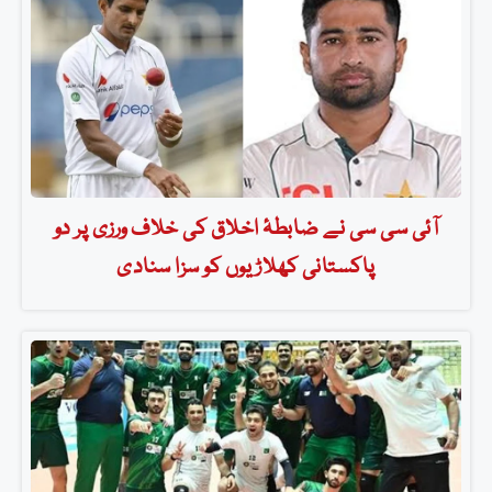
آئی سی سی نے ضابطۂ اخلاق کی خلاف ورزی پر دو
پاکستانی کھلاڑیوں کو سزا سنادی