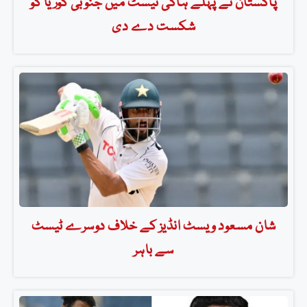
پاکستان نے پہلے ہاکی ٹیسٹ میں جنوبی کوریا کو
شکست دے دی
شان مسعود ویسٹ انڈیز کے خلاف دوسرے ٹیسٹ
سے باہر