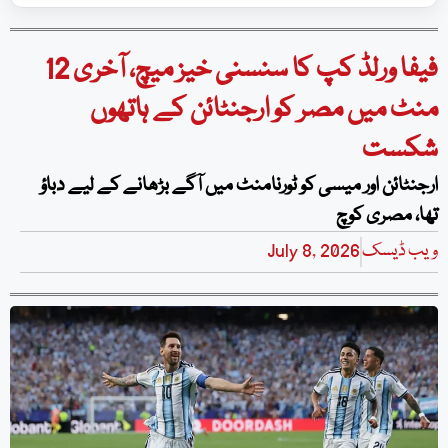
فیفا ورلڈ کپ کا سنسنی خیز میچ، آخری 12
منٹ میں مصر کو ارجنٹائن کے ہاتھوں
شکست
ارجنٹائن اور میسی کو ٹورنامنٹ میں آگے بڑھانے کے لیے دباؤ
تھا، مصری کوچ
ویب ڈیسک
July 8, 2026