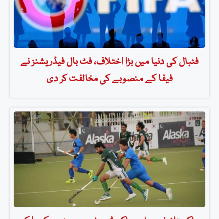
فٹبال کی دنیا میں بڑا اختلاف، فٹ بال فیڈریشنز نے
فیفا کے منصوبے کی مخالفت کر دی