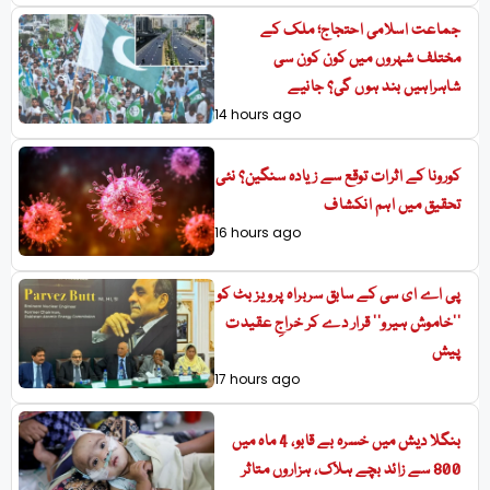
جماعت اسلامی احتجاج؛ ملک کے
مختلف شہروں میں کون کون سی
شاہراہیں بند ہوں گی؟ جانیے
14 hours ago
کورونا کے اثرات توقع سے زیادہ سنگین؟ نئی
تحقیق میں اہم انکشاف
16 hours ago
پی اے ای سی کے سابق سربراہ پرویز بٹ کو
’’خاموش ہیرو‘‘ قرار دے کر خراجِ عقیدت
پیش
17 hours ago
بنگلا دیش میں خسرہ بے قابو، 4 ماہ میں
800 سے زائد بچے ہلاک، ہزاروں متاثر