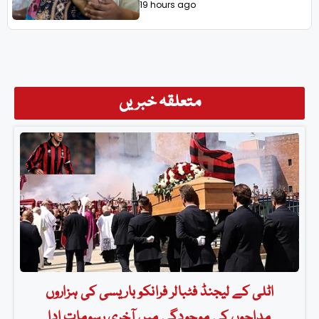
19 hours ago
متعلقہ خبریں
اٹلی کے لیجنڈ فٹبالر فرانکو باریسی کی ہزاروں
مداحوں کی موجودگی میں آخری رسومات ادا