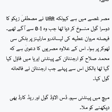
مصر غصے میں ہے کیونکہ VAR نے مصطفیٰ زیکو کا
دوسرا گول منسوخ کر دیا تھا جب وہ 1-0 سے آگے تھے۔
فیصلہ مروان عطیه کی لیساندرو مارٹینز پر ہلکی سی
ٹھوکر پر ہوا۔ اس کے علاوہ مصریوں کا دعویٰ ہے کہ
محمد صلاح کو ارجنٹائن کے پینلٹی ایریا میں فاؤل کیا
گیا تھا بالکل اس سے پہلے جب ارجنٹائن نے فاتحانہ
گول کیا۔
میچ میں پینلٹی سیو، ڈس الاؤڈ گول اور ریڈ کارڈ بھی
دیکھنے کو ملا۔