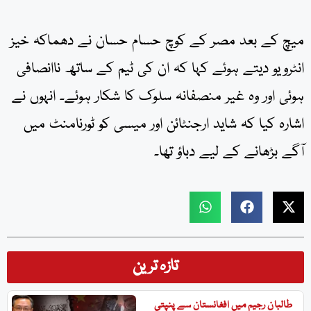
میچ کے بعد مصر کے کوچ حسام حسان نے دھماکہ خیز
انٹرویو دیتے ہوئے کہا کہ ان کی ٹیم کے ساتھ ناانصافی
ہوئی اور وہ غیر منصفانہ سلوک کا شکار ہوئے۔ انہوں نے
اشارہ کیا کہ شاید ارجنٹائن اور میسی کو ٹورنامنٹ میں
آگے بڑھانے کے لیے دباؤ تھا۔
تازہ ترین
طالبان رجیم میں افغانستان سے پنپتی