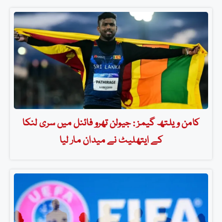
کامن ویلتھ گیمز : جیولن تھرو فائنل میں سری لنکا
کے ایتھلیٹ نے میدان مار لیا