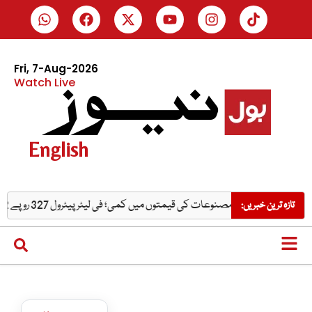
Fri, 7-Aug-2026
Watch Live
English
گئیں
پیٹرولیم مصنوعات کی قیمتوں میں کمی؛ فی لیٹر پیٹرول 327 روپے 62 پیسے کا ہوگیا
تازہ ترین خبریں: