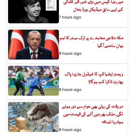
میر رضا کیس میں بڑی خبر، قبر کشائی
کے لیے سابق میڈیکل بورڈ بحال
7 hours ago
مکہ دفاعی معاہدے پر ترک صدر کا اہم
بیان سامنے آگیا
8 hours ago
ویمنز ایشیاکپ کا شیڈول جاری؛ پاک
بھارت ٹاکرا کب ہوگا؟
8 hours ago
دو وقت کی روٹی بھی عوام سے دور ہونے
لگی، ملک بھر میں آٹے کی قیمت میں
ہوشربا اضافہ
8 hours ago