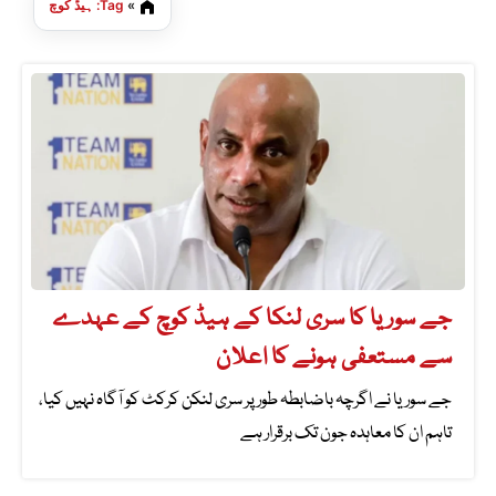
»
Tag: ہیڈ کوچ
جے سوریا کا سری لنکا کے ہیڈ کوچ کے عہدے
سے مستعفی ہونے کا اعلان
جے سوریا نے اگرچہ باضابطہ طور پر سری لنکن کرکٹ کو آگاہ نہیں کیا،
تاہم ان کا معاہدہ جون تک برقرار ہے