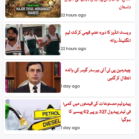
داستان
22 hours ago
ویسٹ انڈیز کا دورہ ختم، قومی کرکٹ ٹیم
انگلینڈ روانہ
22 hours ago
چیئرمین پی ٹی آئی بیرسٹر گوہر کی والدہ
انتقال کرگئیں
1 day ago
پیٹرولیم مصنوعات کی قیمتوں میں کمی؛
فی لیٹر پیٹرول 327 روپے 62 پیسے کا
ہوگیا
1 day ago