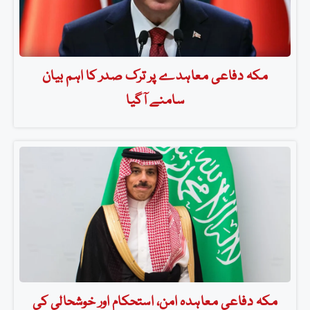
مکہ دفاعی معاہدے پر ترک صدر کا اہم بیان
سامنے آگیا
مکہ دفاعی معاہدہ امن، استحکام اور خوشحالی کی