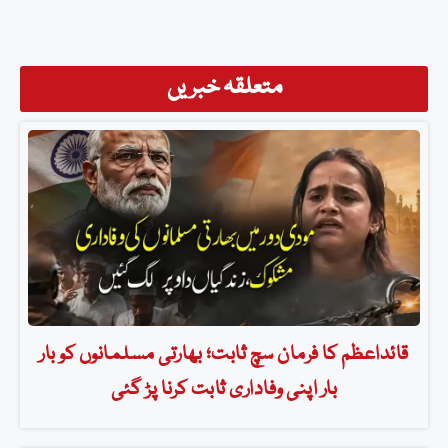
متعلقہ خبریں
قائداعظم کا فرمان سچ ثابت؛ بھارتی مسلمانوں کو بار
بار اپنی وفاداری ثابت کرنا پڑ گئی