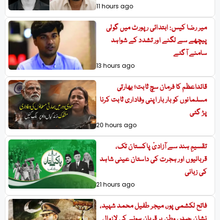
11 hours ago
میر رضا کیس: ابتدائی رپورٹ میں گولی
پیچھے سے لگنے اور تشدد کے شواہد
سامنے آگئے
13 hours ago
قائداعظم کا فرمان سچ ثابت؛ بھارتی
مسلمانوں کو بار بار اپنی وفاداری ثابت کرنا
پڑ گئی
20 hours ago
تقسیمِ ہند سے آزادیٔ پاکستان تک،
قربانیوں اور ہجرت کی داستان عینی شاہد
کی زبانی
21 hours ago
فاتح لکشمی پور، میجر طفیل محمد شہید،
نشانِ حیدر، وطن پر قربان ہونے کی لازوال