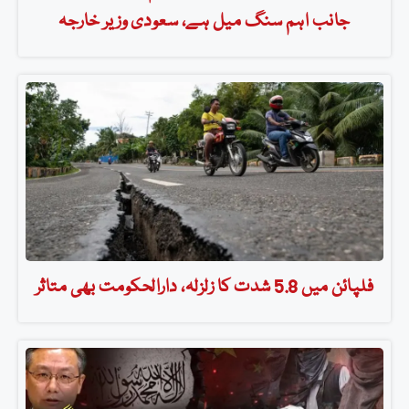
جانب اہم سنگ میل ہے، سعودی وزیر خارجہ
فلپائن میں 5.8 شدت کا زلزلہ، دارالحکومت بھی متاثر