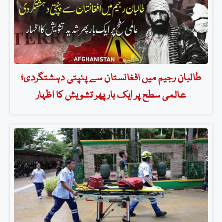
طالبان رجیم میں افغانستان سے پنپتی دہشتگردی؛
عالمی سطح پر ایک بار پھر تشویش کا اظہار