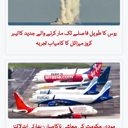
روس کا طویل فاصلے تک مار کرنے والے جدید کالیبر
کروز میزائل کا کامیاب تجربہ
مودی حکومت کی معاشی ناکامیاں: بھارتی ایئرلائنز