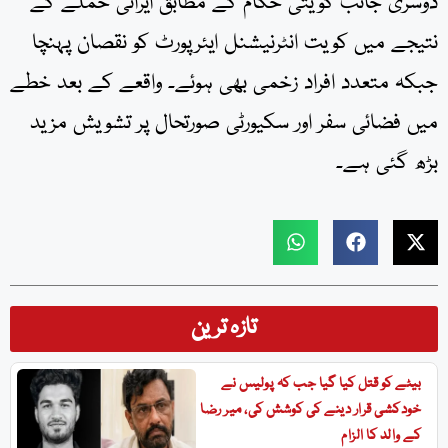
دوسری جانب کویتی حکام کے مطابق ایرانی حملے کے
نتیجے میں کویت انٹرنیشنل ایئرپورٹ کو نقصان پہنچا
جبکہ متعدد افراد زخمی بھی ہوئے۔ واقعے کے بعد خطے
میں فضائی سفر اور سکیورٹی صورتحال پر تشویش مزید
بڑھ گئی ہے۔
تازہ ترین
بیٹے کو قتل کیا گیا جب کہ پولیس نے
خودکشی قرار دینے کی کوشش کی، میر رضا
کے والد کا الزام