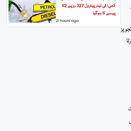
کمی؛ فی لیٹر پیٹرول 327 روپے 62
پیسے کا ہوگیا
21 hours ago
ویز
ا
ت