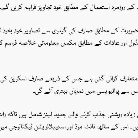
ے روزمرہ استعمال کے مطابق خود تجاویز فراہم کریں گے۔
 ضرورت کے مطابق صارف کی گیلری سے تصاویر خود بخود تج
ول اور عادات کے مطابق مکمل معلوماتی خلاصہ فراہم کرت
ی ٹیکنالوجی متعارف کرائی گئی ہے جس کے ذریعے صارف اسکرین کی
 سے پرائیویسی میں نمایاں بہتری آئے گی۔
زیادہ روشنی جذب کرنے والے جدید لینز شامل ہیں تاکہ را
ں۔ اس کے ساتھ نائٹ موڈ اور اسٹیبلائزیشن ٹیکنالوجی میں