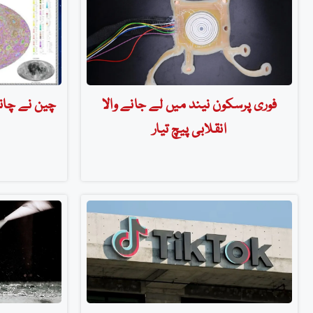
فوری پرسکون نیند میں لے جانے والا
چین نے چاند
انقلابی پیچ تیار