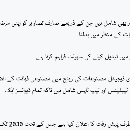
رز بھی شامل ہیں جن کے ذریعے صارف تصاویر کو اپنی مرض
ت کے منظر میں بدلنا۔
ر میں تبدیل کرنے کی سہولت فراہم کرتا ہے۔
ری ڈیجیٹل مصنوعات کی رینج میں مصنوعی ذہانت کے انض
یبلیٹس اور لیپ ٹاپس شامل ہیں تاکہ تمام ڈیوائسز ایک
کمپنی نے صنعتی سطح پر بھی مکمل خودکار نظام کی طرف پیش رفت کا اعلان کیا ہے جس کے ت