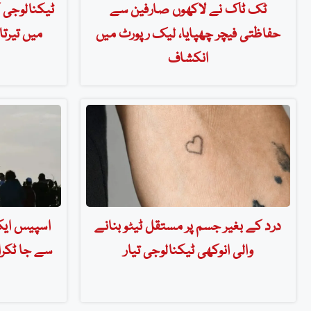
ٹک ٹاک نے لاکھوں صارفین سے
ٹیکنالوجی 
حفاظتی فیچر چھپایا، لیک رپورٹ میں
میں تیرتا 
انکشاف
درد کے بغیر جسم پر مستقل ٹیٹو بنانے
اسپیس ایک
والی انوکھی ٹیکنالوجی تیار
سے جا ٹکرای