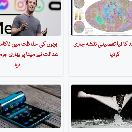
 کا نیا تفصیلی نقشہ جاری
بچوں کی حفاظت میں ناکامی
کردیا
عدالت نے میٹا پر بھاری جرما
دیا