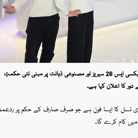
موبائل ورلڈ کانگریس 2026 میں سام سنگ نے اپنی نئی گلیکسی ایس 26 سیریز اور مصنوعی ذہانت پر مبنی نئی حکمتِ
دور کا اعلان کیا ہے۔
یس 26 سیریز اس کی تیسری نسل کا ایسا فون ہے جو صرف صارف کے حکم پر ردعم
 میں کام کرے گا۔