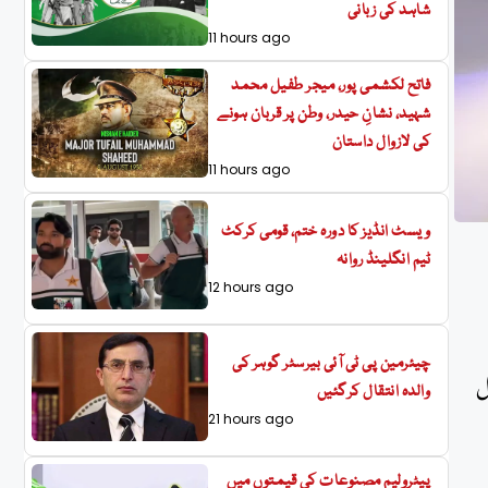
شاہد کی زبانی
11 hours ago
فاتح لکشمی پور، میجر طفیل محمد
شہید، نشانِ حیدر، وطن پر قربان ہونے
کی لازوال داستان
11 hours ago
ویسٹ انڈیز کا دورہ ختم، قومی کرکٹ
ٹیم انگلینڈ روانہ
12 hours ago
چیئرمین پی ٹی آئی بیرسٹر گوہر کی
ل
والدہ انتقال کرگئیں
21 hours ago
پیٹرولیم مصنوعات کی قیمتوں میں