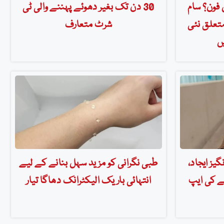
 فون؟ سام
30 دن تک بغیر دھوئے پہننے والی ٹی
تعلق نئی
شرٹ متعارف
ں
یز ایجاد،
طبی نگرانی کو مزید سہل بنانے کے لیے
ے کی ایپ
انتہائی باریک الیکٹرانک دھاگا تیار