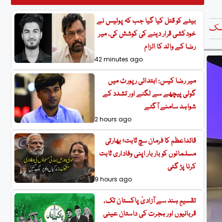
بیٹے کو قتل کیا گیا جب کہ پولیس نے
سک
خودکشی قرار دینے کی کوشش کی، میر
رضا کے والد کا الزام
42 minutes ago
میر رضا کیس: ابتدائی رپورٹ میں
گولی پیچھے سے لگنے اور تشدد کے
شواہد سامنے آگئے
2 hours ago
قائداعظم کا فرمان سچ ثابت؛ بھارتی
مسلمانوں کو بار بار اپنی وفاداری ثابت
کرنا پڑ گئی
9 hours ago
تقسیمِ ہند سے آزادیٔ پاکستان تک،
قربانیوں اور ہجرت کی داستان عینی