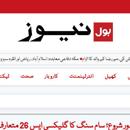
ا کے والد کا الزام
مکہ دفاعی معاہدہ: اسلام آباد، ریاض اور انقرہ سبز و سرخ رنگ
ی
کھیل
انٹرٹینمنٹ
کاروبار
صحت
ٹیکنا
روع؛ سام سنگ کا گلیکسی ایس 26 متعارف