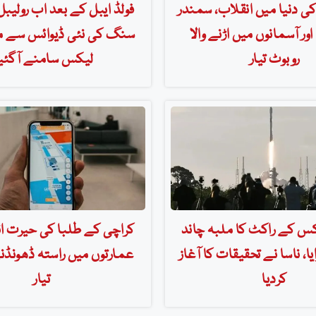
کی دنیا میں انقلاب، سمندر
فولڈ ایبل کے بعد اب رولیبل
اور آسمانوں میں اڑنے والا
سنگ کی نئی ڈیوائس سے م
روبوٹ تیار
لیکس سامنے آگئی
س کے راکٹ کا ملبہ چاند
کراچی کے طلبا کی حیرت انگ
ا، ناسا نے تحقیقات کا آغاز
عمارتوں میں راستہ ڈھونڈن
کردیا
تیار