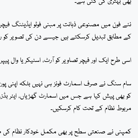
بھی بہتری کی گئی ہے۔
نئے فون میں مصنوعی ذہانت پر مبنی فوٹو ایڈیٹنگ فیچ
کے مطابق تبدیل کرسکتے ہیں جیسے دن کی تصویر کو را
اسی طرح ایک اور فیچر تصاویر کو آرٹ، اسٹیکر یا وال پیپ
سام سنگ نے صرف اسمارٹ فونز ہی نہیں بلکہ اپنی پو
کو بھی پیش کیا ہے جس میں اسمارٹ گھڑیاں، ایئر بڈز، ٹ
مربوط نظام کے تحت کام کرسکیں۔