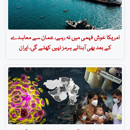
امریکا خوش فہمی میں نہ رہے، عمان سے معاہدے
کے بعد بھی آبنائے ہرمز نہیں کھلے گی، ایران