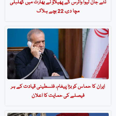
نئے جان لیوا وائرس کے پھیلاؤ نے بھارت میں کھلبلی
مچا دی، 22 بچے ہلاک
ایران کا حماس کو بڑا پیغام، فلسطینی قیادت کے ہر
فیصلے کی حمایت کا اعلان