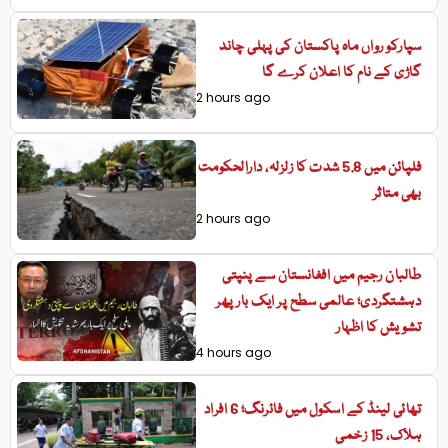
سپارکو رواں ماہ پاکستان کی پہلی چاند
گاڑی کے نام کا اعلان کرے گا
2 hours ago
فلپائن میں 5.8 شدت کا زلزلہ، دارالحکومت
بھی متاثر
2 hours ago
طالبان رجیم میں افغانستان سے پنپتی
دہشتگردی؛ عالمی سطح پر ایک بار پھر
تشویش کا اظہار
4 hours ago
تھائی لینڈ کے اسکول میں فائرنگ؛ 6 افراد
ہلاک، 15 زخمی