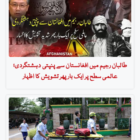
طالبان رجیم میں افغانستان سے پنپتی دہشتگردی؛
عالمی سطح پر ایک بار پھر تشویش کا اظہار