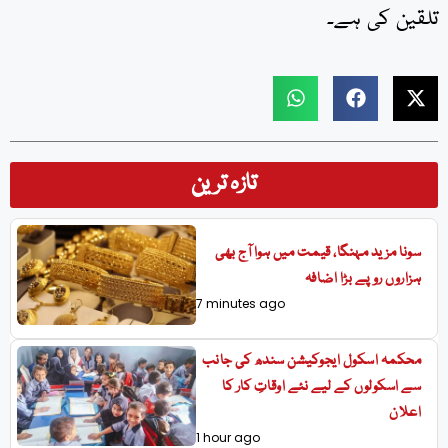
تلقین کی ہے۔
تازہ ترین
سونا مزید مہنگا، قیمت میں ہوا آج بھی
ہزاروں روپے بڑا اضافہ
7 minutes ago
محکمہ اسکول ایجوکیشن سندھ کی جانب
سے اسکولوں کے لیے نئے اوقاتِ کار کا
اعلان
1 hour ago