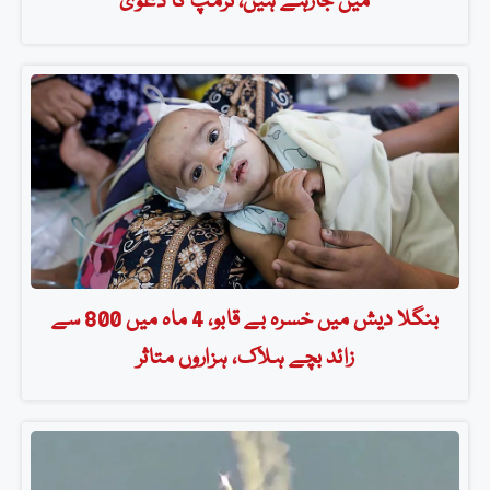
میں جارہے ہیں، ٹرمپ کا دعویٰ
بنگلا دیش میں خسرہ بے قابو، 4 ماہ میں 800 سے
زائد بچے ہلاک، ہزاروں متاثر