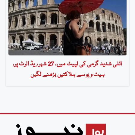
اٹلی شدید گرمی کی لپیٹ میں، 27 شہر ریڈ الرٹ پر،
ہیٹ ویو سے ہلاکتیں بڑھنے لگیں