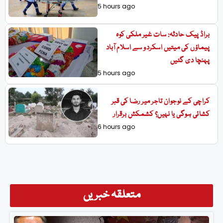
5 hours ago
براڈ پیک حادثہ: سات غیر ملکی کوہ
پیماؤں کی میتیں اسکردو سے اسلام آباد
پہنچا دی گئیں
5 hours ago
کراچی کے نوجوان تاجر میر رضا کی قبر
کشائی ہوگی یا نہیں؟ کشمکش برقرار
6 hours ago
متعلقہ خبریں