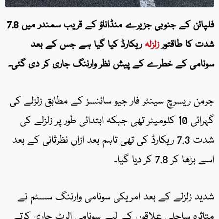
فلپائن کے جنوبی جزیرے منڈاناؤ کے قریب سمندر میں 7.8
شدت کا طاقتور
زلزلہ
ریکارڈ کیا گیا ہے جس کے بعد
سونامی کے خطرے کے پیش نظر وارننگ جاری کر دی گئی۔
جرمن ریسرچ سینٹر فار جیو سائنسز کے مطابق زلزلے کی
گہرائی 10 کلومیٹر تھی جبکہ ابتدائی طور پر زلزلے کی
شدت 7.3 ریکارڈ کی تھی تاہم بعد ازاں نظرثانی کے بعد
اسے بڑھا کر 7.8 کر دیا گیا۔
شدید زلزلے کے بعد امریکی سونامی وارننگ سسٹم نے
متاثرہ ساحلی علاقوں کے لیے سونامی الرٹ جاری کرتے