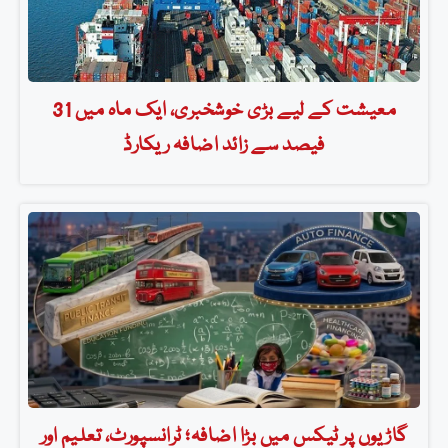
معیشت کے لیے بڑی خوشخبری، ایک ماہ میں 31
فیصد سے زائد اضافہ ریکارڈ
گاڑیوں پر ٹیکس میں بڑا اضافہ؛ ٹرانسپورٹ، تعلیم اور