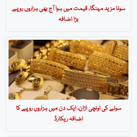
سونا مزید مہنگا، قیمت میں ہوا آج بھی ہزاروں روپے
بڑا اضافہ
سونے کی اونچی اڑان، ایک دن میں ہزاروں روپے کا
اضافہ ریکارڈ