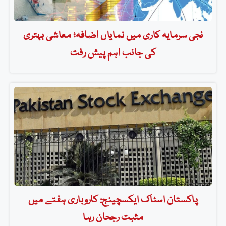
نجی سرمایہ کاری میں نمایاں اضافہ؛ معاشی بہتری
کی جانب اہم پیش رفت
پاکستان اسٹاک ایکسچینج: کاروباری ہفتے میں
مثبت رجحان رہا