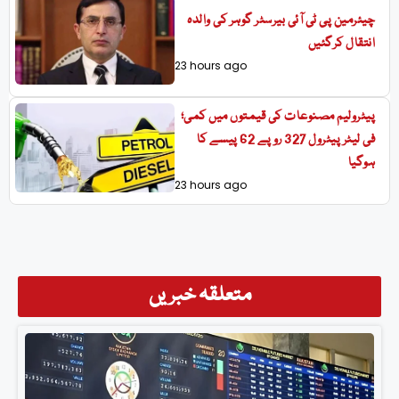
چیئرمین پی ٹی آئی بیرسٹر گوہر کی والدہ
انتقال کرگئیں
23 hours ago
پیٹرولیم مصنوعات کی قیمتوں میں کمی؛
فی لیٹر پیٹرول 327 روپے 62 پیسے کا
ہوگیا
23 hours ago
متعلقہ خبریں