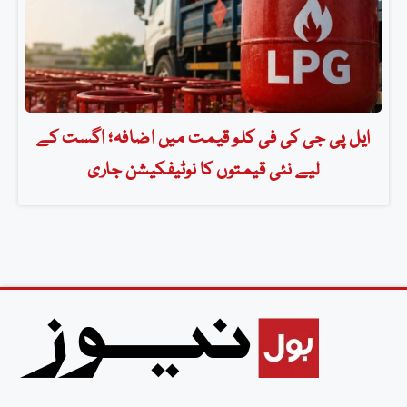
ایل پی جی کی فی کلو قیمت میں اضافہ؛ اگست کے
لیے نئی قیمتوں کا نوٹیفکیشن جاری