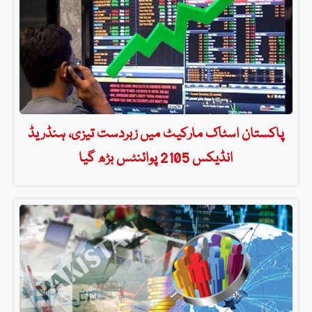
پاکستان اسٹاک مارکیٹ میں زبردست تیزی، ہنڈریڈ
انڈیکس 2105 پوائنٹس بڑھ گیا