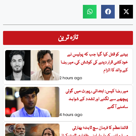
تازہ ترین
بیٹے کو قتل کیا گیا جب کہ پولیس نے
خودکشی قرار دینے کی کوشش کی، میر رضا
کے والد کا الزام
2 hours ago
میر رضا کیس: ابتدائی رپورٹ میں گولی
پیچھے سے لگنے اور تشدد کے شواہد
سامنے آگئے
4 hours ago
قائداعظم کا فرمان سچ ثابت؛ بھارتی