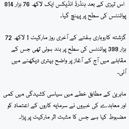
اس تیزی کے بعد ہنڈرڈ انڈیکس ایک لاکھ 76 ہزار 814
پوائنٹس کی سطح پر پہنچ گیا۔
گزشتہ کاروباری ہفتے کے آخری روز مارکیٹ 1 لاکھ 72
ہزار 399 پوائنٹس کی سطح پر بند ہوئی تھی جس کے
مقابلے میں آج کے آغاز پر واضح بہتری دیکھنے میں
آئی۔
ماہرین کے مطابق خطے میں سیاسی کشیدگی میں کمی
اور معاہدے کی خبروں نے سرمایہ کاروں کے اعتماد کو
مضبوط کیا ہے جس کا مثبت اثر مارکیٹ پر پڑا۔