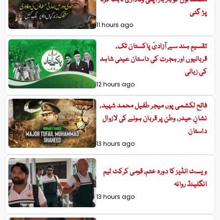
مسلمانوں کو بار بار اپنی وفاداری ثابت کرنا
پڑ گئی
11 hours ago
تقسیمِ ہند سے آزادیٔ پاکستان تک،
قربانیوں اور ہجرت کی داستان عینی شاہد
کی زبانی
12 hours ago
فاتح لکشمی پور، میجر طفیل محمد شہید،
نشانِ حیدر، وطن پر قربان ہونے کی لازوال
داستان
13 hours ago
ویسٹ انڈیز کا دورہ ختم، قومی کرکٹ ٹیم
انگلینڈ روانہ
13 hours ago