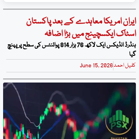
ایران امریکا معاہدے کے بعد پاکستان
اسٹاک ایکسچینج میں بڑا اضافہ
ہنڈرڈ انڈیکس ایک لاکھ 76 ہزار 814 پوائنٹس کی سطح پر پہنچ
گیا
کفیل احمد
June 15, 2026