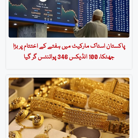
پاکستان اسٹاک مارکیٹ میں ہفتے کے اختتام پر بڑا
جھٹکا، 100 انڈیکس 346 پوائنٹس گر گیا