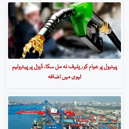
پیٹرول پر عوام کو ریلیف نہ مل سکا، ڈیزل پر پیٹرولیم
لیوی میں اضافہ