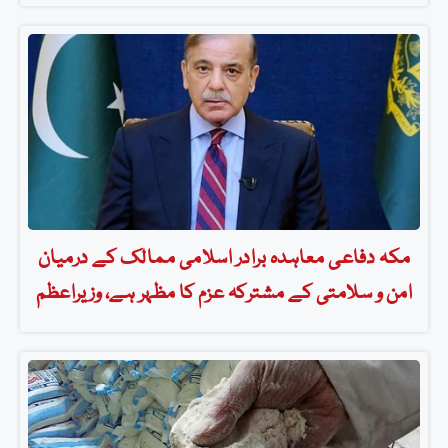
مکہ دفاعی معاہدہ برادر اسلامی ممالک کے درمیان
امن و سلامتی کے مشترکہ عزم کا مظہر ہے، وزیراعظم