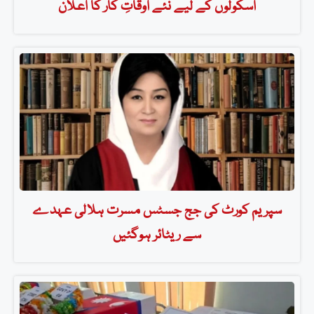
اسکولوں کے لیے نئے اوقاتِ کار کا اعلان
سپریم کورٹ کی جج جسٹس مسرت ہلالی عہدے
سے ریٹائر ہوگئیں