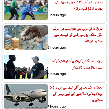
ویمنز ایشیاکپ کا شیڈول جاری؛ پاک
بھارت ٹاکرا کب ہوگا؟
5 hours ago
دو وقت کی روٹی بھی عوام سے دور ہونے
لگی، ملک بھر میں آٹے کی قیمت میں
ہوشربا اضافہ
5 hours ago
25 سالہ انگلش کھلاڑی کا اچانک کرکٹ
سے ریٹائرمنٹ کا اعلان
5 hours ago
نجکاری کے بعد پی آئی اے سی ایل بورڈ کا
پہلا اجلاس؛ ملازمین کے لیے بونس کی
منظوری
7 hours ago