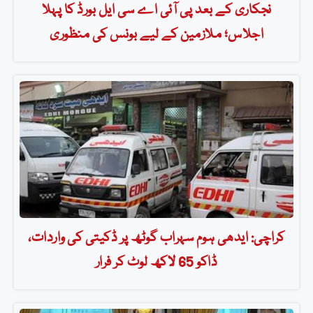
نجکاری کے بعد پی آئی اے سی ایل بورڈ کا پہلا
اجلاس؛ ملازمین کے لیے بونس کی منظوری
کراچی: ایدھی ہوم سہراب گوٹھ پر ڈکیتی کی واردات،
ڈاکو 65 لاکھ لوٹ کر فرار