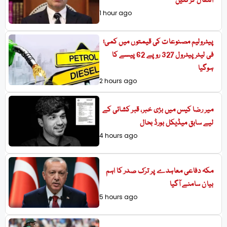
انتقال کرگئیں
1 hour ago
پیٹرولیم مصنوعات کی قیمتوں میں کمی؛
فی لیٹر پیٹرول 327 روپے 62 پیسے کا
ہوگیا
2 hours ago
میر رضا کیس میں بڑی خبر، قبر کشائی کے
لیے سابق میڈیکل بورڈ بحال
4 hours ago
مکہ دفاعی معاہدے پر ترک صدر کا اہم
بیان سامنے آگیا
5 hours ago