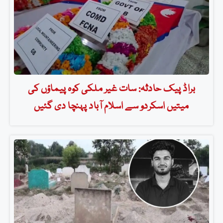
براڈ پیک حادثہ: سات غیر ملکی کوہ پیماؤں کی
میتیں اسکردو سے اسلام آباد پہنچا دی گئیں