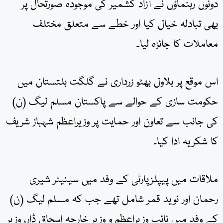
دونوں رہنماؤں نے آزاد کشمیر کی موجودہ صورتحال پر
بھی تبادلہ خیال کیا اور خطے سے متعلق مختلف
معاملات کا جائزہ لیا۔
اس موقع پر بلاول بھٹو زرداری نے گلگت بلتستان میں
حکومت سازی کے حوالے سے پاکستان مسلم لیگ (ن)
کی جانب سے تعاون اور حمایت پر وزیراعظم شہباز شریف
کا شکریہ ادا کیا۔
ملاقات میں پیپلزپارٹی کے وفد میں سینیٹر شیری
رحمان اور نوید قمر شامل تھے جب کہ مسلم لیگ (ن)
کے وفد میں نائب وزیراعظم و وزیر خارجہ اسحاق ڈار، وزیر