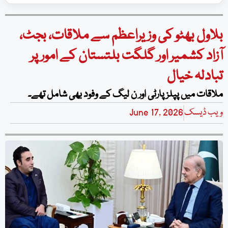
بلاول بھٹو کی وزیراعظم سے ملاقات، بجٹ،
آزاد کشمیر اور گلگت بلتستان کے امور پر
تبادلہ خیال
ملاقات میں پپلزپارٹی اور ن لیگ کے وفود بھی شامل تھے۔
ویب ڈیسک
June 17, 2026