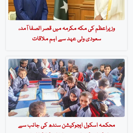
وزیراعظم کی مکہ مکرمہ میں قصر الصفا آمد،
سعودی ولی عہد سے اہم ملاقات
محکمہ اسکول ایجوکیشن سندھ کی جانب سے