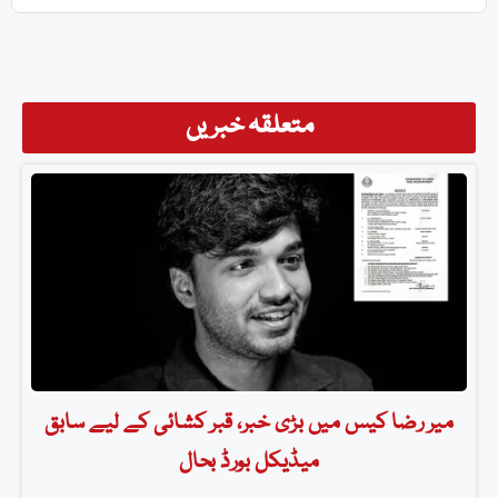
متعلقہ خبریں
میر رضا کیس میں بڑی خبر، قبر کشائی کے لیے سابق
میڈیکل بورڈ بحال