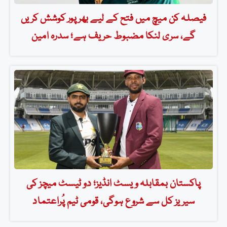
فیصلہ کن میچ میں فتح کے لیے بھرپور کوشش کریں
گے، سری لنکا مضبوط حریف ہے؛ سدرہ امین
پاکستان بمقابلہ ویسٹ انڈیز؛ دو ٹیسٹ میچز کی
سیریز کل سے شروع ہوگی، قومی ٹیم پُراعتماد