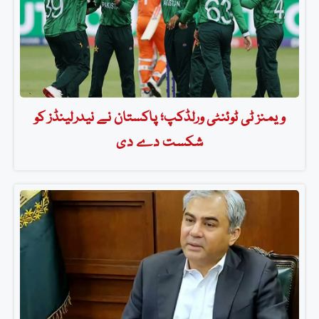
ویمنز ٹی ٹوئنٹی ورلڈکپ؛ پاکستان نے نیدرلینڈز کو
شکست دے دی