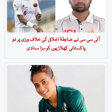
آئی سی سی نے ضابطۂ اخلاق کی خلاف ورزی پر دو
پاکستانی کھلاڑیوں کو سزا سنادی