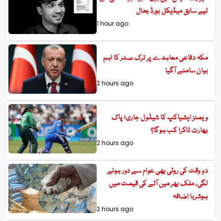
لیے سابق میڈیکل بورڈ بحال
1 hour ago
مکہ دفاعی معاہدے پر ترک صدر کا اہم
بیان سامنے آگیا
2 hours ago
ویمنز ایشیاکپ کا شیڈول جاری؛ پاک
بھارت ٹاکرا کب ہوگا؟
2 hours ago
دو وقت کی روٹی بھی عوام سے دور ہونے
لگی، ملک بھر میں آٹے کی قیمت میں
ہوشربا اضافہ
2 hours ago