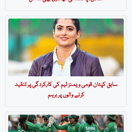
سابق کپتان قومی ویمنز ٹیم کی کارکردگی پر تنقید
کرنے والوں پر برہم