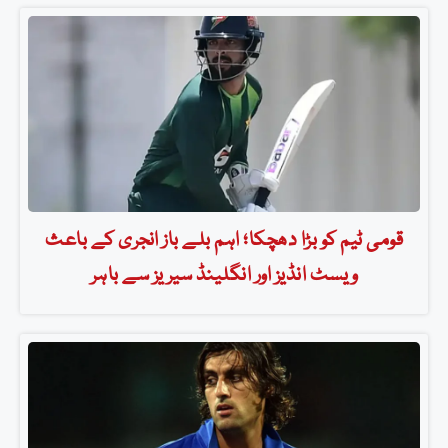
قومی ٹیم کو بڑا دھچکا؛ اہم بلے باز انجری کے باعث
ویسٹ انڈیز اور انگلینڈ سیریز سے باہر