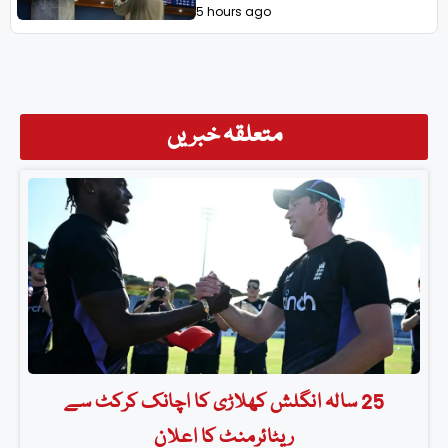
5 hours ago
متعلقہ خبریں
25 سالہ انگلش کھلاڑی کا اچانک کرکٹ سے
ریٹائرمنٹ کا اعلان