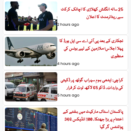
25 سالہ انگلش کھلاڑی کا اچانک کرکٹ
سے ریٹائرمنٹ کا اعلان
2 hours ago
نجکاری کے بعد پی آئی اے سی ایل بورڈ کا
پہلا اجلاس؛ ملازمین کے لیے بونس کی
منظوری
4 hours ago
کراچی: ایدھی ہوم سہراب گوٹھ پر ڈکیتی
کی واردات، ڈاکو 65 لاکھ لوٹ کر فرار
5 hours ago
پاکستان اسٹاک مارکیٹ میں ہفتے کے
اختتام پر بڑا جھٹکا، 100 انڈیکس 346
پوائنٹس گر گیا