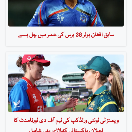
سابق افغان بولر 38 برس کی عمر میں چل بسے
ویمنز ٹی ٹونٹی ورلڈکپ کی ٹیم آف دی ٹورنامنٹ کا
اعلان، پاکستانی کھلاڑی بھی شامل