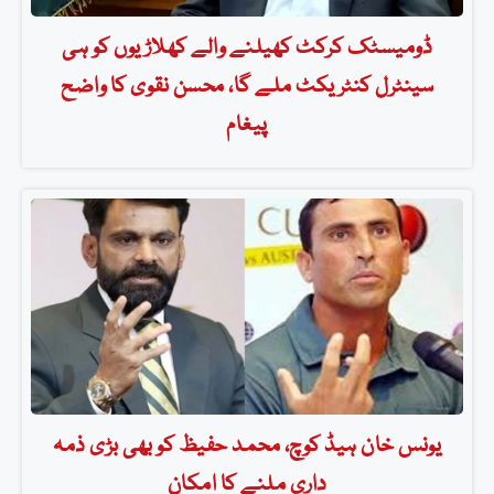
ڈومیسٹک کرکٹ کھیلنے والے کھلاڑیوں کو ہی
سینٹرل کنٹریکٹ ملے گا، محسن نقوی کا واضح
پیغام
یونس خان ہیڈ کوچ، محمد حفیظ کو بھی بڑی ذمہ
داری ملنے کا امکان