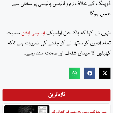
ڈوپنگ کے خلاف زیرو ٹالرنس پالیسی پر سختی سے
عمل ہوگا۔
انہوں نے کہا کہ پاکستان اولمپک
سمیت
ایسوسی ایشن
تمام اداروں کو ساتھ لے کر چلنے کی ضرورت ہے تاکہ
کھیلوں کا میدان شفاف اور صحت مند رہے۔
تازہ ترین
میر رضا کیس میں بڑی خبر، قبر کشائی کے