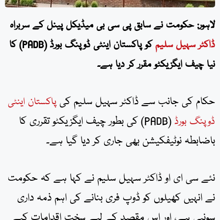
لاہور: حکومت نے سابق پی سی بی میڈیکل پینل کے سربراہ
ڈاکٹر سہیل سلیم
کو پاکستان اینٹی ڈوپنگ بورڈ (PADB) کا
نیا چیف ایگزیکٹو مقرر کر دیا ہے۔
حکام کی جانب سے ڈاکٹر سہیل سلیم کی
پاکستان اینٹی
(PADB) کی بطور چیف ایگزیکٹو تقرری کا
ڈوپنگ بورڈ
باضابطہ نوٹیفکیشن بھی جاری کر دیا گیا ہے۔
نئے سی ای او ڈاکٹر سہیل سلیم نے کہا ہے کہ حکومت
نے انہیں کھیلوں کو ڈوپ فری بنانے کی اہم ذمہ داری
سونپی ہے، اور اس مقصد کے لیے سخت اقدامات کیے