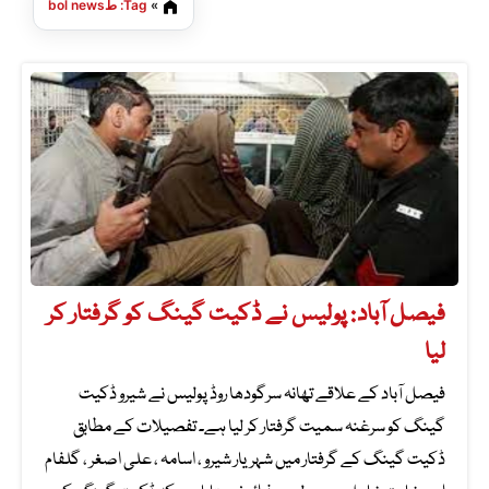
»
Tag: طbol news
فیصل آباد: پولیس نے ڈکیت گینگ کو گرفتار کر
لیا
فیصل آباد کے علاقے تھانہ سرگودھا روڈ پولیس نے شیرو ڈکیت
گینگ کو سرغنہ سمیت گرفتار کر لیا ہے۔ تفصیلات کے مطابق
ڈکیت گینگ کے گرفتار میں شہریار شیرو ، اسامہ ، علی اصغر ، گلفام