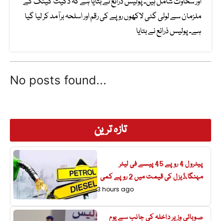
اور سخاوت شامل ہیں۔ پولیس ذرائع نے بتایا ہے کہ ڈکیت گینگ کے
ملزمان سے لوٹی گئی لاکھوں روپے کی رقم اور اسلحہ برآمد کر لیا گیا
ہے۔ پولیس ذرائع نے بتایا
No posts found...
تازہ ترین
پیٹرول 4 روپے 45 پیسے فی لیٹر
مہنگا،ڈیزل کی قیمت میں 2 روپے کمی
3 hours ago
صوبائی وزیر داخلہ کی جانب سے یوم