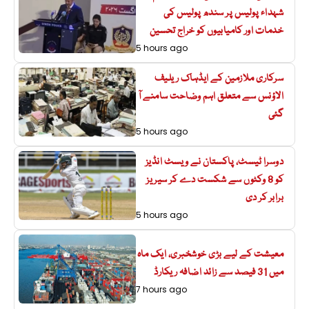
شہداء پولیس پر سندھ پولیس کی
خدمات اور کامیابیوں کو خراج تحسین
5 hours ago
سرکاری ملازمین کے ایڈہاک ریلیف
الاؤنس سے متعلق اہم وضاحت سامنے آ
گئی
5 hours ago
دوسرا ٹیسٹ، پاکستان نے ویسٹ انڈیز
کو 8 وکٹوں سے شکست دے کر سیریز
برابر کر دی
5 hours ago
معیشت کے لیے بڑی خوشخبری، ایک ماہ
میں 31 فیصد سے زائد اضافہ ریکارڈ
7 hours ago