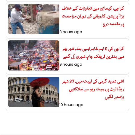
کراچی، کیماڑی میں تجاوزات کے خلاف
بڑا آپریشن، کارروائی کے دوران مزاحمت
پر مقدمہ درج
8 hours ago
کراچی کی 6 اہم شاہراہیں بند، شہر بھر
میں بدترین ٹریفک جام، شہری رُل گئے
9 hours ago
اٹلی شدید گرمی کی لپیٹ میں، 27 شہر
ریڈ الرٹ پر، ہیٹ ویو سے ہلاکتیں
بڑھنے لگیں
10 hours ago