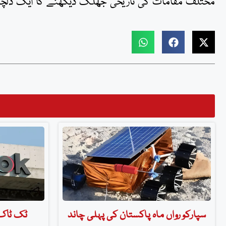
مختلف مقامات کی تاریخی جھلک دیکھنے کا ایک دلچسپ
سپارکو رواں ماہ پاکستان کی پہلی چاند
ٹک ٹاک 