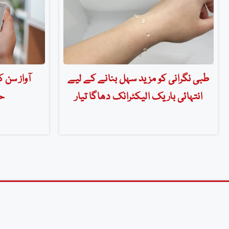
طبی نگرانی کو مزید سہل بنانے کے لیے
آواز سن 
انتہائی باریک الیکٹرانک دھاگا تیار
حی