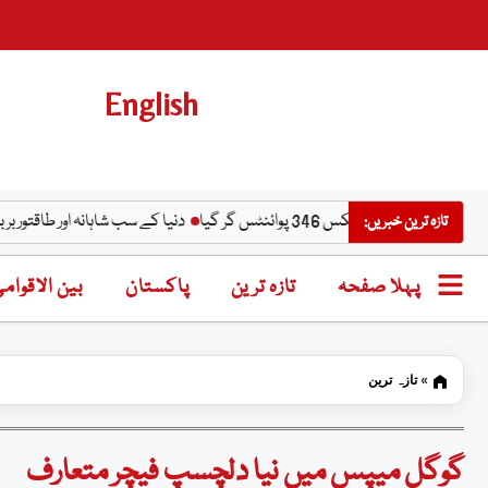
English
 گر گیا
دنیا کے سب شاہانہ اور طاقتور بربری شیر ک
تازہ ترین خبریں:
پہلا صفحہ
تازہ ترین
پاکستان
بین الاقوام
»
تازہ ترین
گوگل میپس میں نیا دلچسپ فیچر متعارف