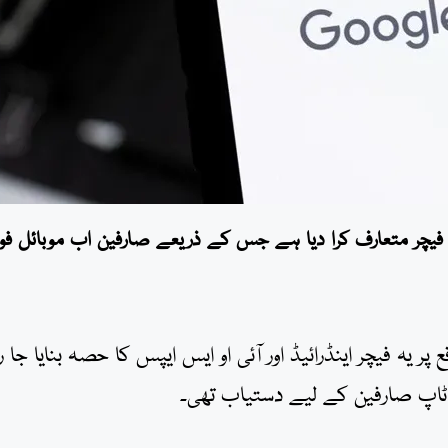
ر متعارف کرا دیا ہے جس کے ذریعے صارفین اب موبائل فون
کی 15ویں سالگرہ کے موقع پر یہ فیچر اینڈرائیڈ اور آئی او ایس ایپس کا حصہ بنایا جا ر
اپ صارفین کے لیے دستیاب تھی۔