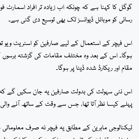
گوگل کا کہنا ہے کہ چونکہ اب زیادہ تر افراد اسمارٹ فو
رسائی کو موبائل ڈیوائسز تک بھی توسیع دی گئی ہے۔
ہوگا۔ اس کے بعد وہ مختلف مقامات کی گزشتہ برسوں کی
مقام اور ریکارڈ شدہ ڈیٹا پر ہوگا۔
پہلے کیسا نظر آتا تھا، جس سے وقت کے ساتھ آنے والی 
ٹیکنالوجی ماہرین کے مطابق یہ فیچر نہ صرف معلوماتی ہ