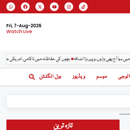
Fri, 7-Aug-2026
Watch Live
بھی ہزاروں روپے بڑا اضافہ
بچوں کی حفاظت میں ناکامی، امریکی عدالت نے میٹا پر ب
لوجی
موسم
ویڈیوز
بول انگلش
تازہ ترین