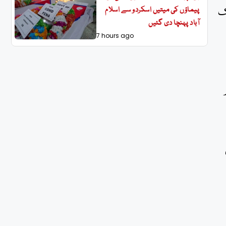
پیماؤں کی میتیں اسکردو سے اسلام
ک
آباد پہنچا دی گئیں
7 hours ago
ی