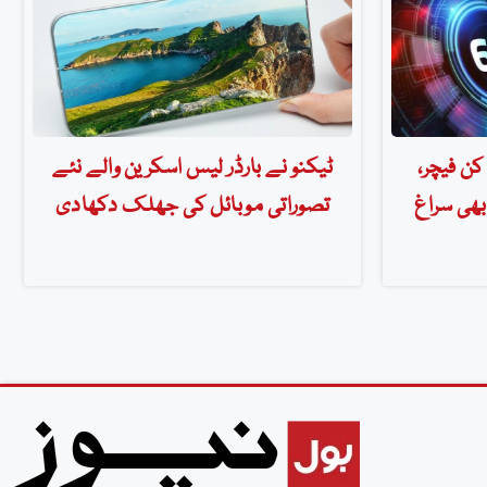
کن فیچر،
ٹیکنو نے بارڈر لیس اسکرین والے نئے
 بھی سراغ
تصوراتی موبائل کی جھلک دکھادی