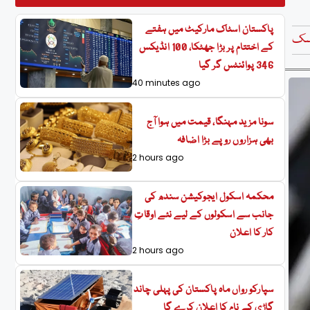
پاکستان اسٹاک مارکیٹ میں ہفتے
سک
کے اختتام پر بڑا جھٹکا، 100 انڈیکس
346 پوائنٹس گر گیا
40 minutes ago
سونا مزید مہنگا، قیمت میں ہوا آج
بھی ہزاروں روپے بڑا اضافہ
2 hours ago
محکمہ اسکول ایجوکیشن سندھ کی
جانب سے اسکولوں کے لیے نئے اوقاتِ
کار کا اعلان
2 hours ago
سپارکو رواں ماہ پاکستان کی پہلی چاند
گاڑی کے نام کا اعلان کرے گا