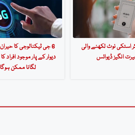
کر اسٹکی نوٹ لکھنے والی
6 جی ٹیکنالوجی کا حیران 
رت انگیز ڈیوائس
دیوار کے پار موجود افراد کا
لگانا ممکن ہوگا