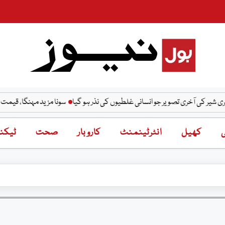
ی آخری تصویر جو انسانی غلطیوں کی نذر ہو گیا
سونا مزید مہنگا، قیمت میں ہوا آج 
ی
کھیل
انٹرٹینمنٹ
کاروبار
صحت
ٹیکنا