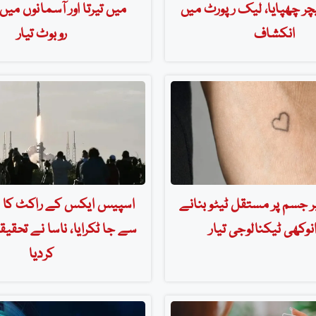
ر چھپایا، لیک رپورٹ میں
میں تیرتا اور آسمانوں میں 
انکشاف
روبوٹ تیار
ر جسم پر مستقل ٹیٹو بنانے
اسپیس ایکس کے راکٹ کا م
انوکھی ٹیکنالوجی تیار
سے جا ٹکرایا، ناسا نے تحقیق
کردیا