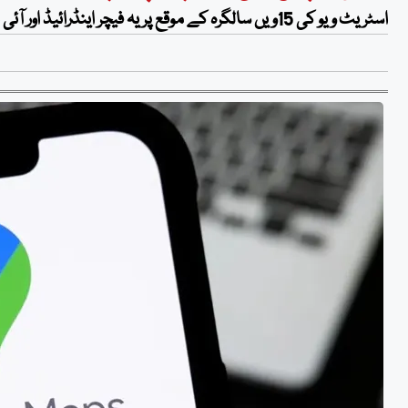
اسٹریٹ ویو کی 15ویں سالگرہ کے موقع پر یہ فیچر اینڈرائیڈ اور آئی او ایس ایپس کا حصہ بنایا جا رہا ہے