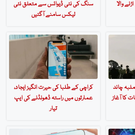
اڑنے والا
سنگ کی نئی ڈیوائس سے متعلق نئی
لیکس سامنے آگئیں
لبہ چاند
کراچی کے طلبا کی حیرت انگیز ایجاد،
ات کا آغاز
عمارتوں میں راستہ ڈھونڈنے کی ایپ
تیار