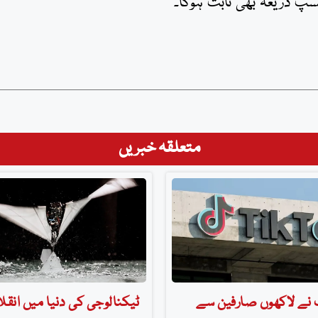
 ذریعہ بھی ثابت ہوگا۔
متعلقہ خبریں
نے لاکھوں صارفین سے
ٹیکنالوجی کی دنیا میں انقل