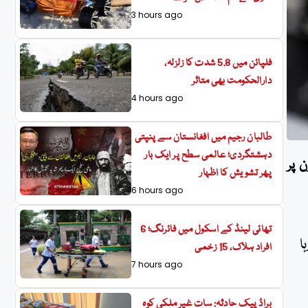
3 hours ago
فلپائن میں 5.8 شدت کا زلزلہ،
دارالحکومت بھی متاثر
4 hours ago
طالبان رجیم میں افغانستان سے پنپتی
دہشتگردی؛ عالمی سطح پر ایک بار
 پر
پھر تشویش کا اظہار
6 hours ago
تھائی لینڈ کے اسکول میں فائرنگ؛ 6
ہا
افراد ہلاک، 15 زخمی
7 hours ago
براڈ پیک حادثہ: سات غیر ملکی کوہ