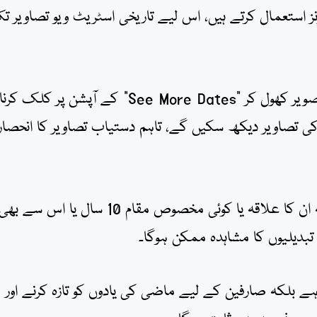
نز استعمال کرتے ہیں، اس لیے تاریخی اسٹریٹ ویو تصاویر ت
اس فیچر کے استعمال کے لیے صارفین کو اسٹریٹ ویو تصویر کھول کر “See More Dates” کے آپشن پر کلک کرنا
 تصاویر دیکھ سکیں گے، تاہم دستیاب تصاویر کا انحصار
اس نئی سہولت کی بدولت صارفین یہ جان سکیں گے کہ ان کا علاقہ یا کوئی مخصوص مقام 10 سال یا اس سے بھ
تبدیلیوں کا مشاہدہ ممکن ہوگا۔
ے بلکہ صارفین کے لیے ماضی کی یادوں کو تازہ کرنے اور