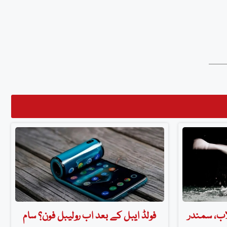
اب، سمندر
فولڈ ایبل کے بعد اب رولیبل فون؟ سام