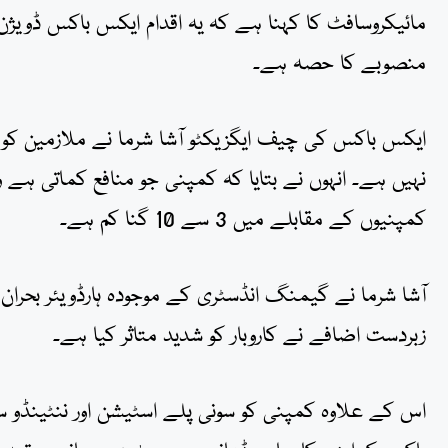
مائیکروسافٹ کا کہنا ہے کہ یہ اقدام ایکس باکس ڈویژن ک
منصوبے کا حصہ ہے۔
ایکس باکس کی چیف ایگزیکٹو آشا شرما نے ملازمین کو 
نہیں ہے۔ انہوں نے بتایا کہ کمپنی جو منافع کماتی ہے 
کمپنیوں کے مقابلے میں 3 سے 10 گنا کم ہے۔
آشا شرما نے گیمنگ انڈسٹری کے موجودہ ہارڈویئر بحران
زبردست اضافے نے کاروبار کو شدید متاثر کیا ہے۔
اس کے علاوہ کمپنی کو سونی پلے اسٹیشن اور ننٹین