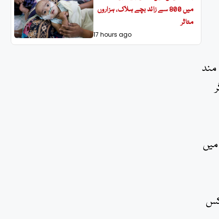
میں 800 سے زائد بچے ہلاک، ہزاروں
متاثر
17 hours ago
مند
میں
کس