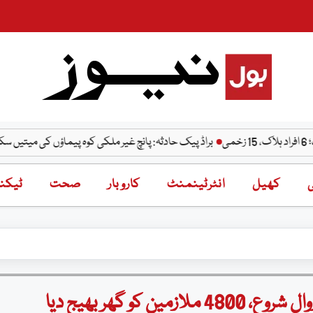
براڈ پیک حادثہ: پانچ غیر ملکی کوہ پیماؤں کی میتیں سکردو سے اسلام 
ی
کھیل
انٹرٹینمنٹ
کاروبار
صحت
ٹیکنا
و گھر بھیج دیا