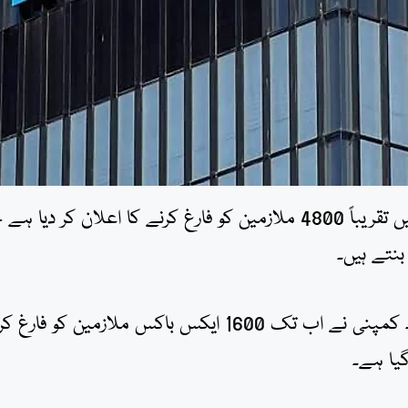
ٹیکنالوجی کی دبنگ کمپنی مائیکروسافٹ نے دنیا بھر میں تقریباً 4800 ملازمین کو فارغ کرنے کا اعلان کر دیا ہ
سب سے زیادہ بری خبر ایکس باکس ڈویژن کے لیے ہے۔ کمپنی نے اب تک 1600 ایکس باکس ملازمین کو فارغ کر
گیا ہے۔