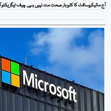
آج مائیکروسافٹ کا کاروبار صحت مند نہیں ہے, چیف ایگزیکٹو آ