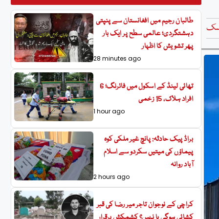
طالبان رجیم میں افغانستان سے پنپتی
سک
دہشتگردی؛ عالمی سطح پر ایک بار
پھر تشویش کا اظہار
28 minutes ago
تھائی لینڈ کے اسکول میں فائرنگ؛ 6
افراد ہلاک، 15 زخمی
1 hour ago
براڈ پیک حادثہ: پانچ غیر ملکی کوہ
پیماؤں کی میتیں سکردو سے اسلام
آباد روانہ
2 hours ago
کراچی کے نوجوان تاجر میر رضا کی قبر
کشائی ہوگی یا نہیں؟ کشمکش برقرار