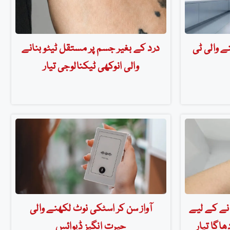
ے والی ٹی
درد کے بغیر جسم پر مستقل ٹیٹو بنانے
والی انوکھی ٹیکنالوجی تیار
انے کے لیے
آواز سن کر اسٹکی نوٹ لکھنے والی
اگا تیار
حیرت انگیز ڈیوائس