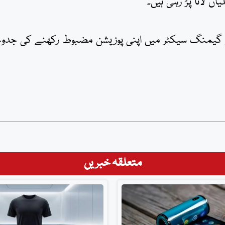
اں لانا پڑ رہی ہیں۔
 جو گیمنگ سیکٹر میں اپنی پوزیشن مضبوط رکھنے کی جدو
متعلقہ خبریں