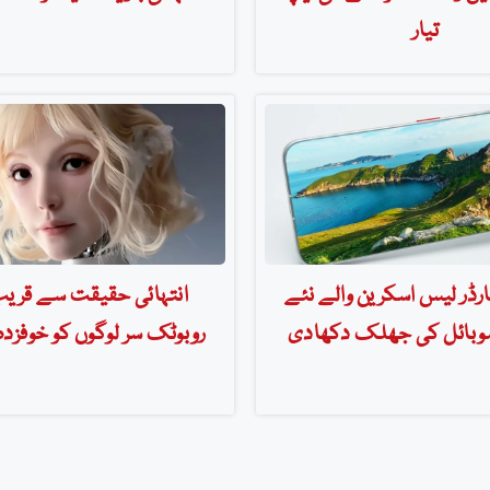
تیار
ارڈر لیس اسکرین والے نئے
انتہائی حقیقت سے قری
موبائل کی جھلک دکھادی
روبوٹک سر لوگوں کو خوفزدہ