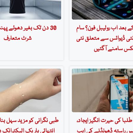
کے بعد اب رولیبل فون؟ سام
30 دن تک بغیر دھوئے پہنن
ی ڈیوائس سے متعلق نئی
شرٹ متعارف
کس سامنے آگئیں
لبا کی حیرت انگیز ایجاد،
طبی نگرانی کو مزید سہل بن
یں راستہ ڈھونڈنے کی ایپ
انتہائی باریک الیکٹرانک دھ