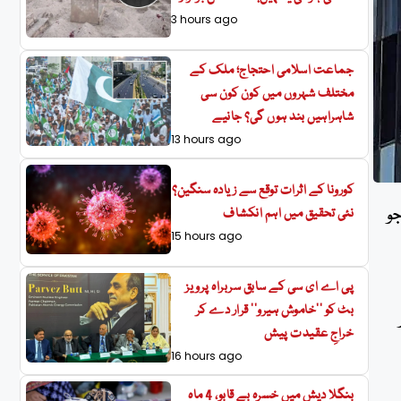
3 hours ago
جماعت اسلامی احتجاج؛ ملک کے
مختلف شہروں میں کون کون سی
شاہراہیں بند ہوں گی؟ جانیے
13 hours ago
کورونا کے اثرات توقع سے زیادہ سنگین؟
ے جو
نئی تحقیق میں اہم انکشاف
15 hours ago
پی اے ای سی کے سابق سربراہ پرویز
بٹ کو ’’خاموش ہیرو‘‘ قرار دے کر
خراجِ عقیدت پیش
16 hours ago
بنگلا دیش میں خسرہ بے قابو، 4 ماہ