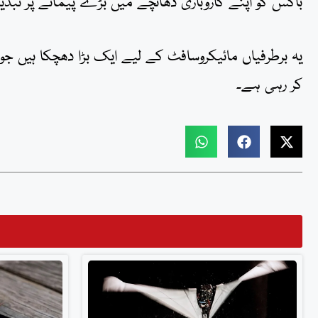
باکس کو اپنے کاروباری ڈھانچے میں بڑے پیمانے پر تبدیلی
یہ برطرفیاں مائیکروسافٹ کے لیے ایک بڑا دھچکا ہیں
کر رہی ہے۔