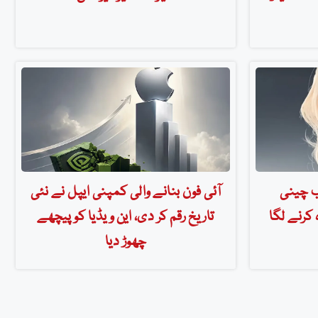
ب چینی
آئی فون بنانے والی کمپنی ایپل نے نئی
 کرنے لگا
تاریخ رقم کر دی، این ویڈیا کو پیچھے
چھوڑ دیا