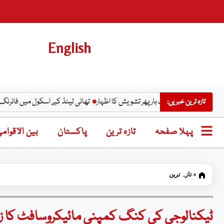
English
طح پر ایک بار پھر تشویش کا اظہار
تھائی لینڈ کے اسکول میں فائرنگ؛ 6 افراد ہلاک، 15 زخمی
تازہ ترین خبریں:
پہلا صفحہ
تازہ ترین
پاکستان
بین الاقوام
»
تازہ ترین
ٹیکنالوجی کی کنگ کمپنی مائیکروسافٹ کا زوال شروع، 4800 ملازمین ک