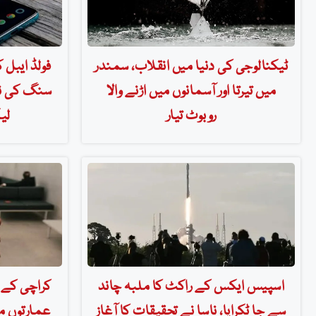
ٹیکنالوجی کی دنیا میں انقلاب، سمندر
فولڈ ایبل 
میں تیرتا اور آسمانوں میں اڑنے والا
سنگ کی نئ
روبوٹ تیار
لی
اسپیس ایکس کے راکٹ کا ملبہ چاند
کراچی کے ط
سے جا ٹکرایا، ناسا نے تحقیقات کا آغاز
عمارتوں م