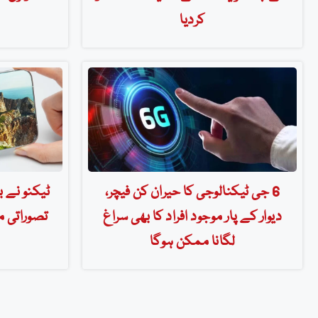
کردیا
6 جی ٹیکنالوجی کا حیران کن فیچر،
ٹیکنو نے ب
دیوار کے پار موجود افراد کا بھی سراغ
تصوراتی 
لگانا ممکن ہوگا