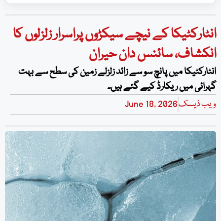
انٹارکٹیکا کے نیچے سیکڑوں پراسرار زلزلوں کا
انکشاف، سائنس دان حیران
انٹارکٹیکا میں پانچ سو سے زائد زلزلے زمین کی سطح سے بہت
گہرائی میں ریکارڈ کیے گئے ہیں۔
ویب ڈیسک
June 18, 2026