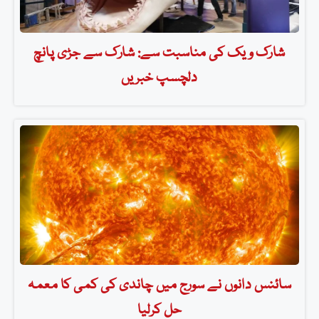
شارک ویک کی مناسبت سے: شارک سے جڑی پانچ
دلچسپ خبریں
سائنس دانوں نے سورج میں چاندی کی کمی کا معمہ
حل کرلیا