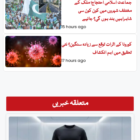
جماعت اسلامی احتجاج؛ ملک کے
مختلف شہروں میں کون کون سی
شاہراہیں بند ہوں گی؟ جانیے
15 hours ago
کورونا کے اثرات توقع سے زیادہ سنگین؟ نئی
تحقیق میں اہم انکشاف
17 hours ago
متعلقہ خبریں