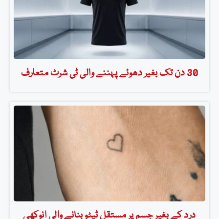
30 دن تک بغیر دھوئے پہننے والی ٹی شرٹ متعارف
درد کے بغیر جسم پر مستقل ٹیٹو بنانے والی انوکھی