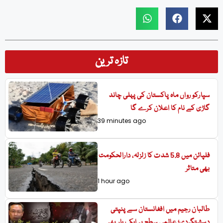
تازہ ترین
سپارکو رواں ماہ پاکستان کی پہلی چاند
گاڑی کے نام کا اعلان کرے گا
39 minutes ago
فلپائن میں 5.8 شدت کا زلزلہ، دارالحکومت
بھی متاثر
1 hour ago
طالبان رجیم میں افغانستان سے پنپتی
دہشتگردی؛ عالمی سطح پر ایک بار پھر