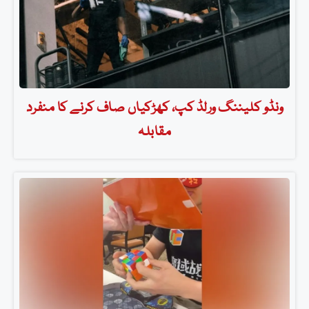
ونڈو کلیننگ ورلڈ کپ، کھڑکیاں صاف کرنے کا منفرد
مقابلہ