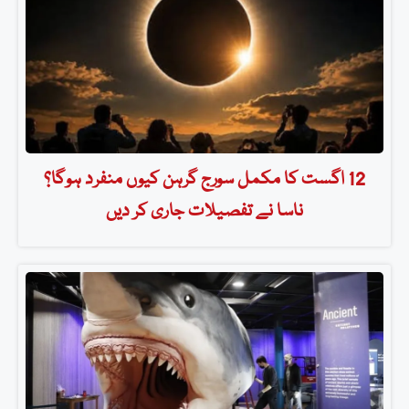
12 اگست کا مکمل سورج گرہن کیوں منفرد ہوگا؟
ناسا نے تفصیلات جاری کر دیں