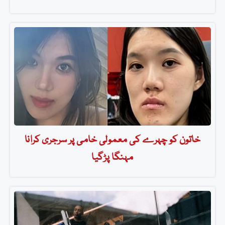
خاتون کو چہرے کی معمولی خامی پر سرجری کرانا
مہنگا پڑگیا