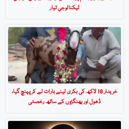
ٹیکنالوجی تیار
خریدار 18 لاکھ کی بکری لینے بارات لے کر پہنچ گیا،
ڈھول اور بھنگڑوں کے ساتھ رخصتی