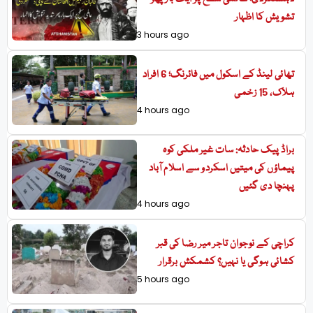
تشویش کا اظہار
3 hours ago
تھائی لینڈ کے اسکول میں فائرنگ؛ 6 افراد
ہلاک، 15 زخمی
4 hours ago
براڈ پیک حادثہ: سات غیر ملکی کوہ
پیماؤں کی میتیں اسکردو سے اسلام آباد
پہنچا دی گئیں
4 hours ago
کراچی کے نوجوان تاجر میر رضا کی قبر
کشائی ہوگی یا نہیں؟ کشمکش برقرار
5 hours ago