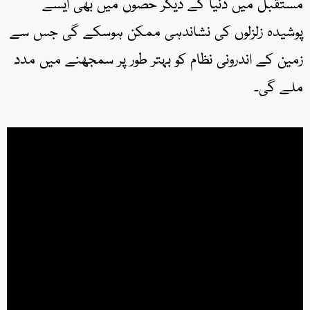
مستقبل میں دنیا کے دیگر حصوں میں بھی ایسے
پوشیدہ زلزلوں کی نشاندہی ممکن ہوسکے گی جس سے
زمین کے اندرونی نظام کو بہتر طور پر سمجھنے میں مدد
ملے گی۔