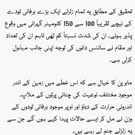
تحقیق کے مطابق یہ تمام زلزلے ایک بڑے برفانی تودے
کے نیچے تقریباً 100 سے 150 کلومیٹر گہرائی میں وقوع
پذیر ہوئے۔ ان کی شدت نسبتاً کم تھی تاہم ان کی تعداد
اور مقام نے سائنس دانوں کی توجہ اپنی جانب مبذول
کرلی ہے۔
ماہرین کا خیال ہے کہ اس خطے میں زمین کے اندر
موجود مختلف نوعیت کی چٹانی پرتوں کے ملاپ،
اندرونی حرارت کے دباؤ اور اوپر موجود برفانی تودوں کے
وزن نے مل کر ایسے حالات پیدا کیے ہوں گے جن سے
یہ زلزلے جنم لے رہے ہیں۔