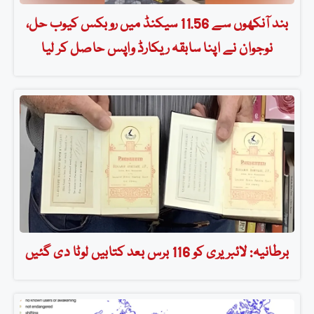
بند آنکھوں سے 11.56 سیکنڈ میں روبکس کیوب حل،
نوجوان نے اپنا سابقہ ریکارڈ واپس حاصل کر لیا
برطانیہ: لائبریری کو 116 برس بعد کتابیں لوٹا دی گئیں