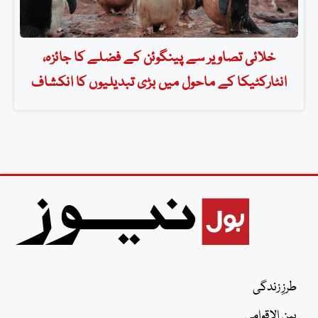
خلائی تصاویر سے پینگوئن کے فضلے کا جائزہ،
انٹارکٹیکا کے ماحول میں بڑی تبدیلیوں کا انکشاف
طرزِ زندگی
بین الاقوامی