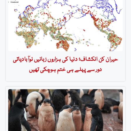
حیران کن انکشاف؛ دنیا کی ہزاروں زبانیں نوآبادیاتی
دور سے پہلے ہی ختم ہوچکی تھیں