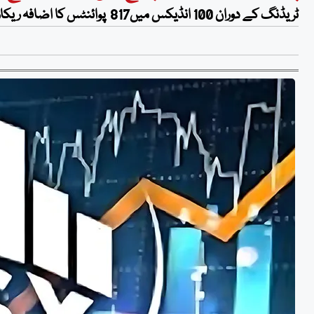
ٹریڈنگ کے دوران 100 انڈیکس میں817 پوائنٹس کا اضافہ ریکارڈ کیا گیا