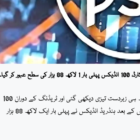
 1 لاکھ
88
ہزار کی سطح عبور کر گیا۔
پاکستان اسٹاک ایکسچینج میں آج دن کے آغاز کے ساتھ ہی زبردست تیزی دیکھی گئی اور ٹریڈنگ کے دوران 100
انڈیکس میں 294 پوائنٹس کا اضافہ ریکارڈ کیا گیا، جس کے بعد ہنڈریڈ انڈیکس نے پہلی بار ایک لاکھ 88 ہزار