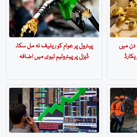
 دن میں
پیٹرول پر عوام کو ریلیف نہ مل سکا،
یکارڈ
ڈیزل پر پیٹرولیم لیوی میں اضافہ