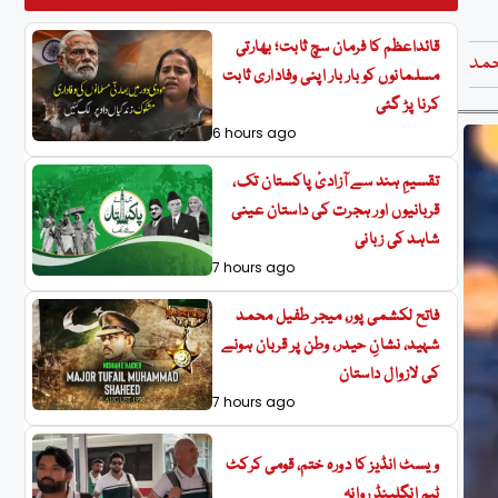
قائداعظم کا فرمان سچ ثابت؛ بھارتی
حمد
مسلمانوں کو بار بار اپنی وفاداری ثابت
کرنا پڑ گئی
6 hours ago
تقسیمِ ہند سے آزادیٔ پاکستان تک،
قربانیوں اور ہجرت کی داستان عینی
شاہد کی زبانی
7 hours ago
فاتح لکشمی پور، میجر طفیل محمد
شہید، نشانِ حیدر، وطن پر قربان ہونے
کی لازوال داستان
7 hours ago
ویسٹ انڈیز کا دورہ ختم، قومی کرکٹ
ٹیم انگلینڈ روانہ