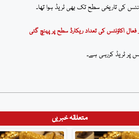
 فعال اکاؤنٹس کی تعداد ریکارڈ سطح پر پہنچ گئی
متعلقہ خبریں