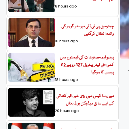
8 hours ago
چیئرمین پی ٹی آئی بیرسٹر گوہر کی
والدہ انتقال کرگئیں
18 hours ago
پیٹرولیم مصنوعات کی قیمتوں میں
کمی؛ فی لیٹر پیٹرول 327 روپے 62
پیسے کا ہوگیا
18 hours ago
میر رضا کیس میں بڑی خبر، قبر کشائی
کے لیے سابق میڈیکل بورڈ بحال
20 hours ago