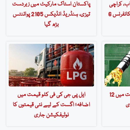
ب، کراچی
پاکستان اسٹاک مارکیٹ میں زبردست
میں پہلی ٹیکنالوجی بیسڈ کانفرنس 6
تیزی، ہنڈریڈ انڈیکس 2105 پوائنٹس
بڑھ گیا
حکومت نے پیٹرول کی قیمت میں 12
ایل پی جی کی فی کلو قیمت میں
ی
اضافہ؛ اگست کے لیے نئی قیمتوں کا
نوٹیفکیشن جاری