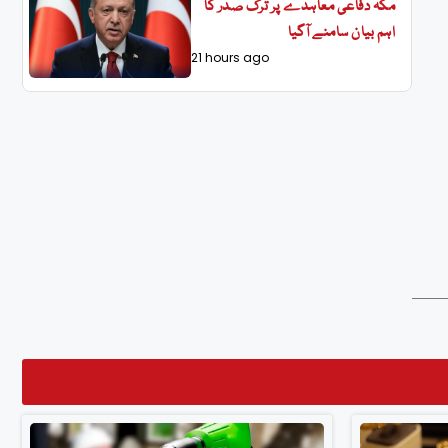
مکہ دفاعی معاہدے پر ترک صدر کا
اہم بیان سامنے آگیا
21 hours ago