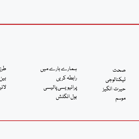
ہمارے بارے میں
طرزِ
صحت
رابطہ کریں
بین 
ٹیکنالوجی
پرائیویسی پالیسی
لائی
حیرت انگیز
بول انگلش
موسم