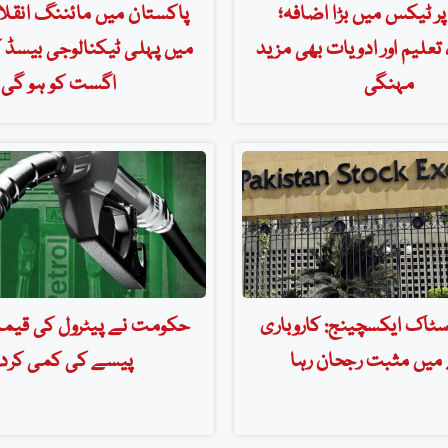
پر ٹیکس میں بڑا اضافہ؛
پاکستان میں مائننگ انقلا
تعلیم اور ادویات بھی مزید
مہنگی
اگست کو ہو گی
سٹاک ایکسچینج: کاروباری
میں مثبت رجحان رہا
پیسے کی کمی کرد