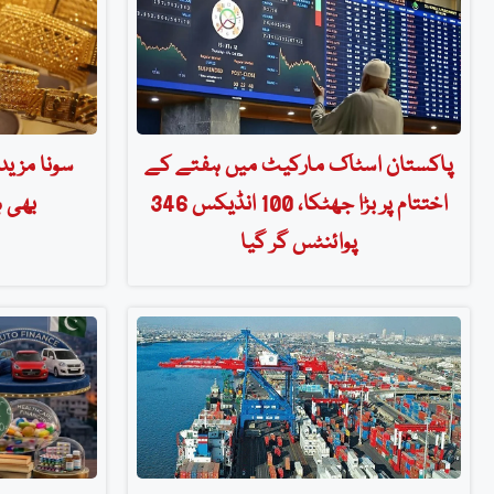
پاکستان اسٹاک مارکیٹ میں ہفتے کے
سونا مزید
اختتام پر بڑا جھٹکا، 100 انڈیکس 346
بھی ہ
پوائنٹس گر گیا