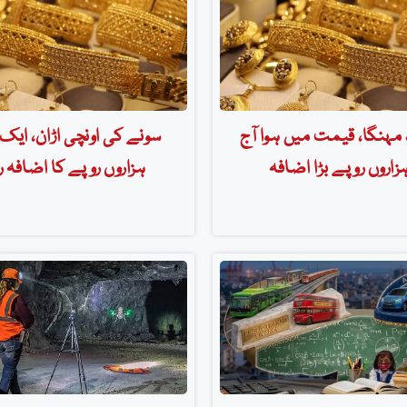
 مہنگا، قیمت میں ہوا آج
سونے کی اونچی اڑان، ایک
زاروں روپے بڑا اضافہ
ہزاروں روپے کا اضافہ ر