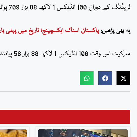
ٹریڈنگ کے دوران 100 انڈیکس 1 لاکھ 88 ہزار 709 پوائنٹس کی تاریخی سطح تک بھی ٹریڈ ہوا تھا۔
یہ بھی پڑھیں:
پاکستان اسٹاک ایکسچینج؛ تاریخ میں پہلی بار
مارکیٹ اس وقت 100 انڈیکس 1 لاکھ 88 ہزار 56 پوائنٹس پر ٹریڈ کررہی ہے۔