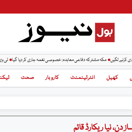
گیں
مکہ مشترکہ دفاعی معاہدہ: خصوصی نغمہ جاری کر دیا گیا
ٹی وی کی سیاست
ی
کھیل
انٹرٹینمنٹ
کاروبار
صحت
ٹیکنا
 دن، نیا ریکارڈ قائم