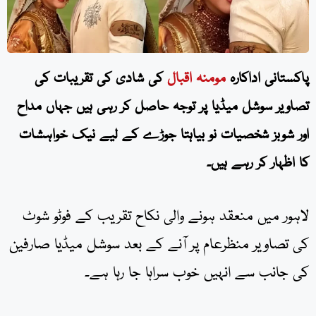
پاکستانی اداکارہ
مومنہ اقبال
کی شادی کی تقریبات کی
تصاویر سوشل میڈیا پر توجہ حاصل کر رہی ہیں جہاں مداح
اور شوبز شخصیات نو بیاہتا جوڑے کے لیے نیک خواہشات
کا اظہار کر رہے ہیں۔
لاہور میں منعقد ہونے والی نکاح تقریب کے فوٹو شوٹ
کی تصاویر منظرعام پر آنے کے بعد سوشل میڈیا صارفین
کی جانب سے انہیں خوب سراہا جا رہا ہے۔