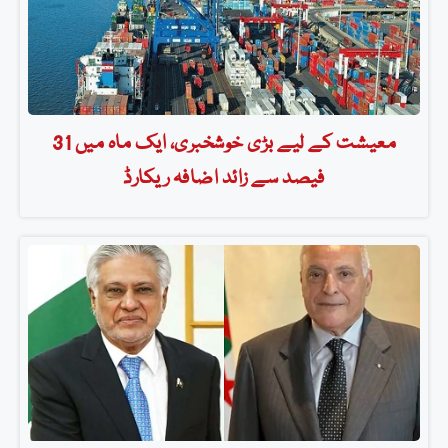
معیشت کے لیے بڑی خوشخبری، ایک ماہ میں 31
فیصد سے زائد اضافہ ریکارڈ