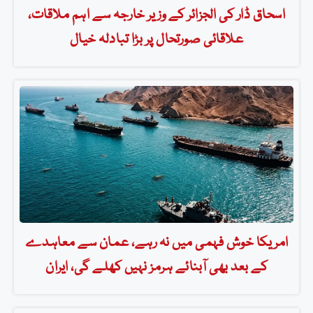
اسحاق ڈار کی الجزائر کے وزیر خارجہ سے اہم ملاقات،
علاقائی صورتحال پر بڑا تبادلہ خیال
امریکا خوش فہمی میں نہ رہے، عمان سے معاہدے
کے بعد بھی آبنائے ہرمز نہیں کھلے گی، ایران