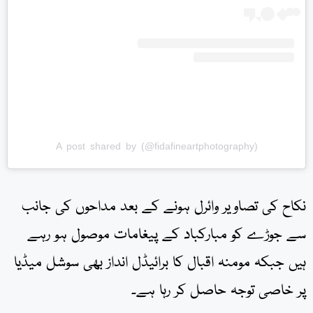
A post shared by (@fidafineartphotography)
نکاح کی تصاویر وائرل ہونے کے بعد مداحوں کی جانب
سے جوڑے کو مبارکباد کے پیغامات موصول ہو رہے
ہیں جبکہ مومنہ اقبال کا برائیڈل انداز بھی سوشل میڈیا
پر خاصی توجہ حاصل کر رہا ہے۔