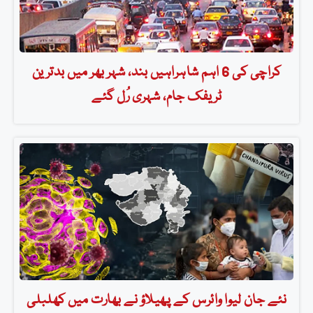
کراچی کی 6 اہم شاہراہیں بند، شہر بھر میں بدترین
ٹریفک جام، شہری رُل گئے
نئے جان لیوا وائرس کے پھیلاؤ نے بھارت میں کھلبلی