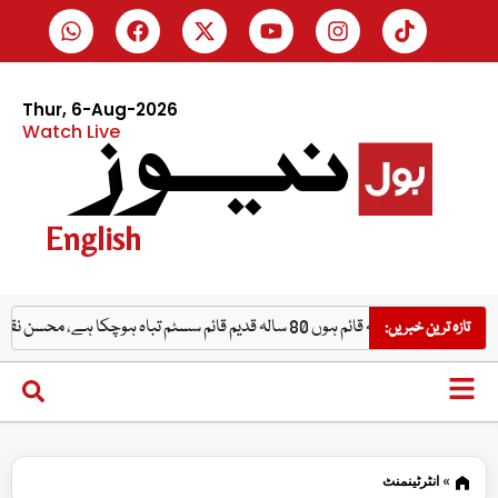
Thur, 6-Aug-2026
Watch Live
English
وں 80 سالہ قدیم قائم سسٹم تباہ ہوچکا ہے، محسن نقوی
صوبائی وزیر
تازہ ترین خبریں:
»
انٹرٹینمنٹ