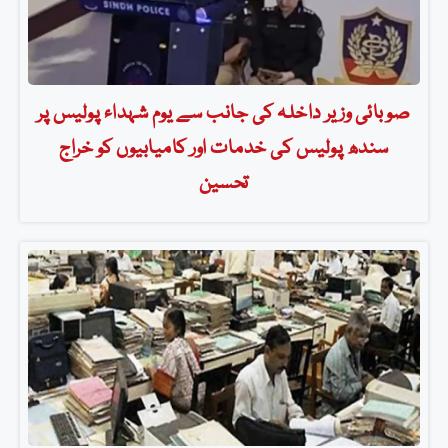
صوبائی وزیر داخلہ کی جانب سے یوم شہداء پولیس پر
سندھ پولیس کی خدمات اور کامیابیوں کو خراج
تحسین