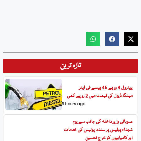
تازہ ترین
پیٹرول 4 روپے 45 پیسے فی لیٹر
مہنگا،ڈیزل کی قیمت میں 2 روپے کمی
5 hours ago
صوبائی وزیر داخلہ کی جانب سے یوم
شہداء پولیس پر سندھ پولیس کی خدمات
اور کامیابیوں کو خراج تحسین