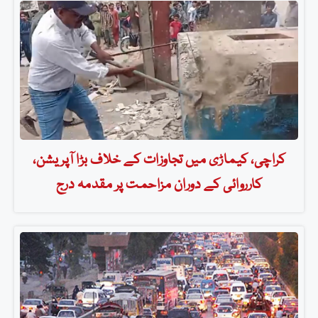
کراچی، کیماڑی میں تجاوزات کے خلاف بڑا آپریشن،
کارروائی کے دوران مزاحمت پر مقدمہ درج