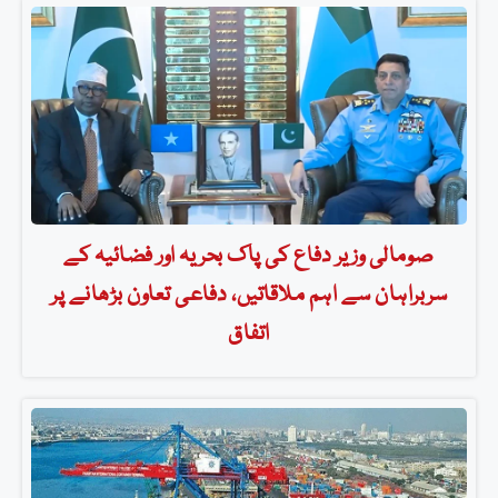
صومالی وزیر دفاع کی پاک بحریہ اور فضائیہ کے
سربراہان سے اہم ملاقاتیں، دفاعی تعاون بڑھانے پر
اتفاق