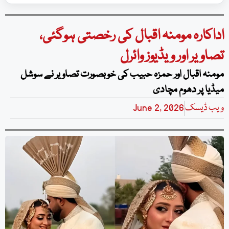
اداکارہ مومنہ اقبال کی رخصتی ہوگئی،
تصاویر اور ویڈیوز وائرل
مومنہ اقبال اور حمزہ حبیب کی خوبصورت تصاویر نے سوشل
میڈیا پر دھوم مچادی
ویب ڈیسک
June 2, 2026