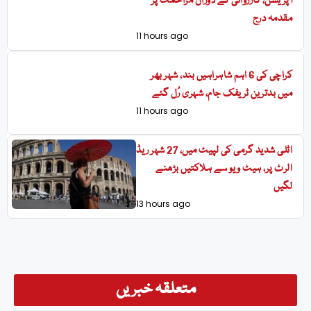
آپریشن، کارروائی کے دوران مزاحمت پر
مقدمہ درج
11 hours ago
کراچی کی 6 اہم شاہراہیں بند، شہر بھر
میں بدترین ٹریفک جام، شہری رُل گئے
11 hours ago
اٹلی شدید گرمی کی لپیٹ میں، 27 شہر ریڈ
الرٹ پر، ہیٹ ویو سے ہلاکتیں بڑھنے
لگیں
13 hours ago
متعلقہ خبریں