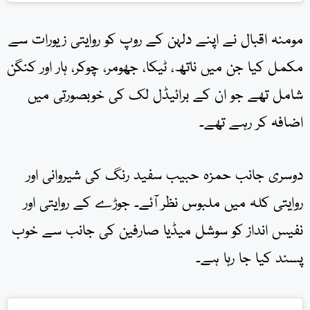
مومنہ اقبال نے اپنے دلہن کے روپ کو روایتی زیورات سے
مکمل کیا جن میں ناتھ، ٹیکا، جھومر، چوکر، ہار اور کنگن
شامل تھے جو ان کے برائیڈل لک کی خوبصورتی میں
اضافہ کر رہے تھے۔
دوسری جانب حمزہ حبیب سفید رنگ کی شیروانی اور
روایتی کلہ میں ملبوس نظر آئے۔ جوڑے کے روایتی اور
نفیس انداز کو سوشل میڈیا صارفین کی جانب سے خوب
پسند کیا جا رہا ہے۔