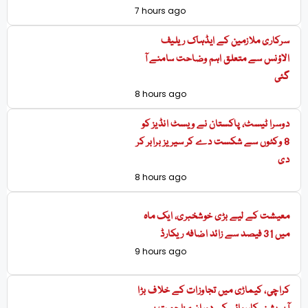
7 hours ago
سرکاری ملازمین کے ایڈہاک ریلیف
الاؤنس سے متعلق اہم وضاحت سامنے آ
گئی
8 hours ago
دوسرا ٹیسٹ، پاکستان نے ویسٹ انڈیز کو
8 وکٹوں سے شکست دے کر سیریز برابر کر
دی
8 hours ago
معیشت کے لیے بڑی خوشخبری، ایک ماہ
میں 31 فیصد سے زائد اضافہ ریکارڈ
9 hours ago
کراچی، کیماڑی میں تجاوزات کے خلاف بڑا