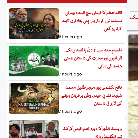
قائداعظم کا فرمان سچ ثابت؛ بھارتی
سک
مسلمانوں کو بار بار اپنی وفاداری ثابت
کرنا پڑ گئی
6 hours ago
تقسیمِ ہند سے آزادیٔ پاکستان تک،
قربانیوں اور ہجرت کی داستان عینی
شاہد کی زبانی
7 hours ago
فاتح لکشمی پور، میجر طفیل محمد
شہید، نشانِ حیدر، وطن پر قربان ہونے
کی لازوال داستان
7 hours ago
ویسٹ انڈیز کا دورہ ختم، قومی کرکٹ
ٹیم انگلینڈ روانہ