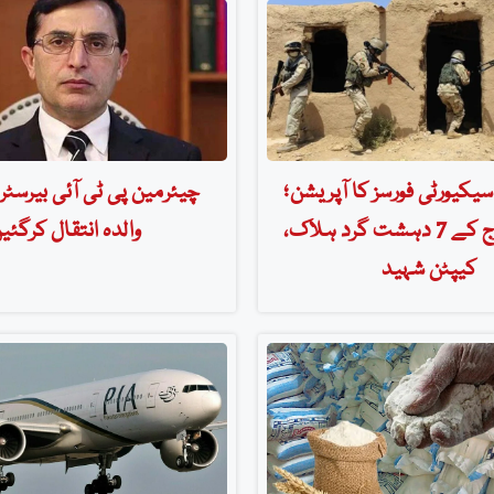
یکیورٹی فورسز کا آپریشن؛
چیئرمین پی ٹی آئی بیرسٹر
فتنۃ الخوارج کے 7 دہشت گرد ہلاک،
والدہ انتقال کرگئی
کیپٹن شہید