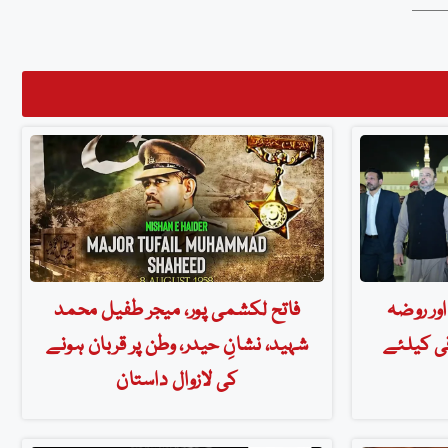
ور روضہ
فاتح لکشمی پور، میجر طفیل محمد
قی کیلئے
شہید، نشانِ حیدر، وطن پر قربان ہونے
کی لازوال داستان