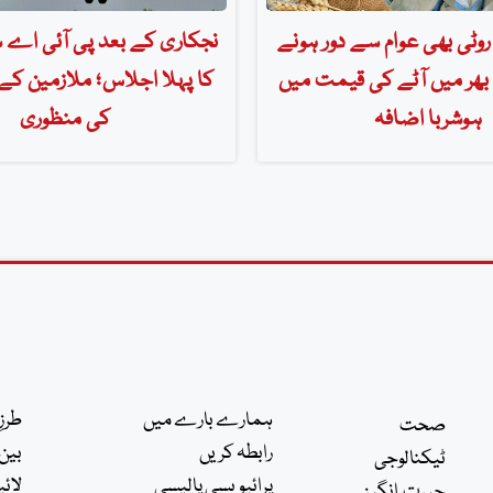
روٹی بھی عوام سے دور ہونے
نجکاری کے بعد پی آئی اے س
ھر میں آٹے کی قیمت میں
کا پہلا اجلاس؛ ملازمین کے
ہوشربا اضافہ
کی منظوری
ہمارے بارے میں
طرزِ
صحت
رابطہ کریں
بین 
ٹیکنالوجی
پرائیویسی پالیسی
لائی
حیرت انگیز