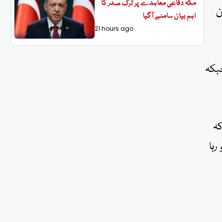
مکہ دفاعی معاہدے پر ترک صدر کا
سے 139 افراد جان
اہم بیان سامنے آگیا
21 hours ago
 افراد، ٹریلر حادثات میں 67 افراد، واٹر ٹینکر سے 37، مزدا گاڑیوں سے 14 جبکہ
کہ
رہا