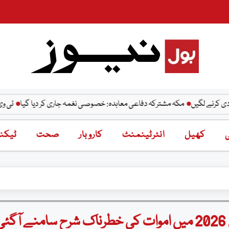
یں
مکہ مشترکہ دفاعی معاہدہ: خصوصی نغمہ جاری کر دیا گیا
ٹی وی کی سیاست
ی
کھیل
انٹرٹینمنٹ
کاروبار
صحت
ٹیکنا
ی