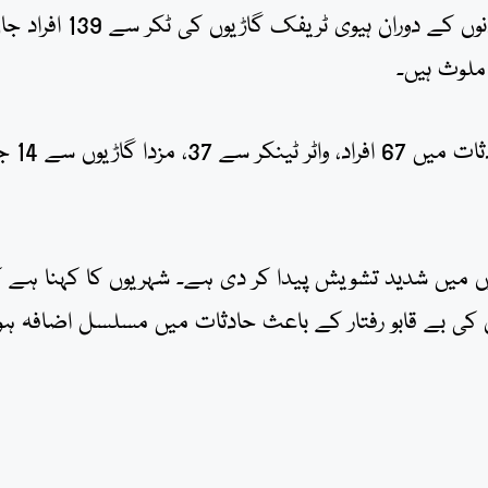
اعداد و شمار کے مطابق کراچی میں رواں سال کے 158 دنوں کے دوران ہیوی ٹریفک گاڑیوں کی ٹکر 
ملوث ہیں۔
تفصیلات کے مطابق ڈمپر حادثات میں 6
ں میں شدید تشویش پیدا کر دی ہے۔ شہریوں کا کہنا ہے 
وں کی بے قابو رفتار کے باعث حادثات میں مسلسل اضافہ ہو 