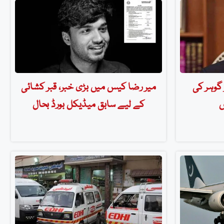
 گوہر کی
میر رضا کیس میں بڑی خبر، قبر کشائی
ں
کے لیے سابق میڈیکل بورڈ بحال