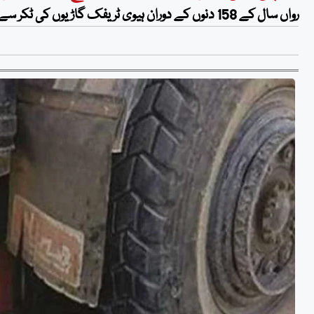
رواں سال کے 158 دنوں کے دوران ہیوی ٹریفک گاڑیوں کی ٹکر سے 139 افراد جان کی بازی ہار چکے ہیں