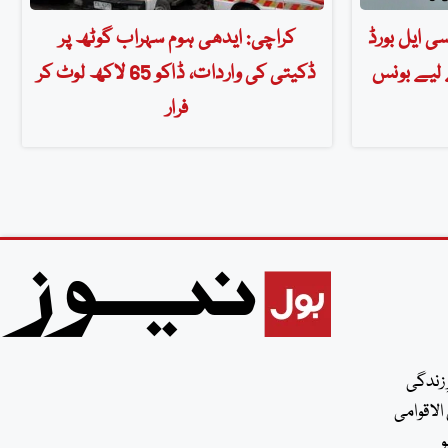
ی ایل بورڈ
کراچی: ایدھی ہوم سہراب گوٹھ پر
 لیے بونس
ڈکیتی کی واردات، ڈاکو 65 لاکھ لوٹ کر
فرار
 زندگی
الاقوامی
و