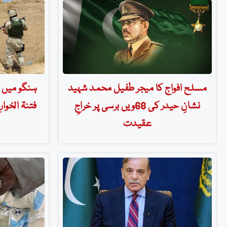
مسلح افواج کا میجر طفیل محمد شہید
ہنگو میں س
نشانِ حیدر کی 68ویں برسی پر خراجِ
عقیدت