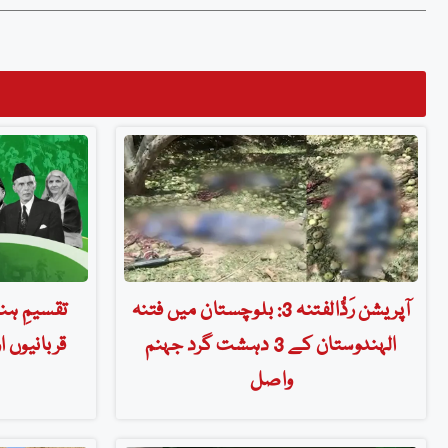
آپریشن رَدُّالفتنہ 3: بلوچستان میں فتنہ
تقسیمِ ہن
الہندوستان کے 3 دہشت گرد جہنم
قربانیوں 
واصل