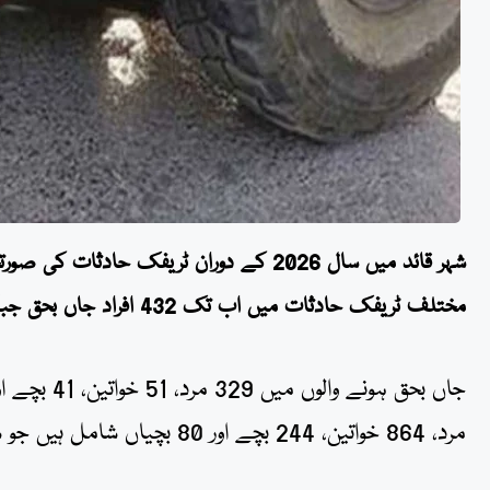
شہر قائد میں سال 2026 کے دوران ٹریفک ح
مختلف ٹریفک حادثات میں اب تک 432 افراد جاں بحق جبکہ 4967 افراد زخمی ہو چکے ہیں۔
مرد، 864 خواتین، 244 بچے اور 80 بچیاں شامل ہیں جو شہر میں ٹریفک نظام کی سنگین صورتحال کو ظاہر کرتی ہے۔