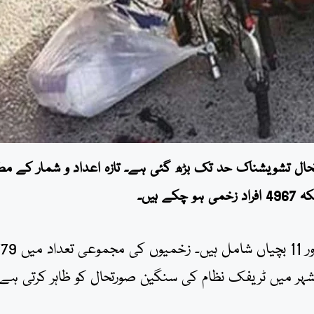
ادثات کی صورتحال تشویشناک حد تک بڑھ گئی ہے۔ تازہ اعداد و شمار کے م
جاں بحق ہونے والوں میں 329 مرد، 51 خواتین، 41 بچے اور 1