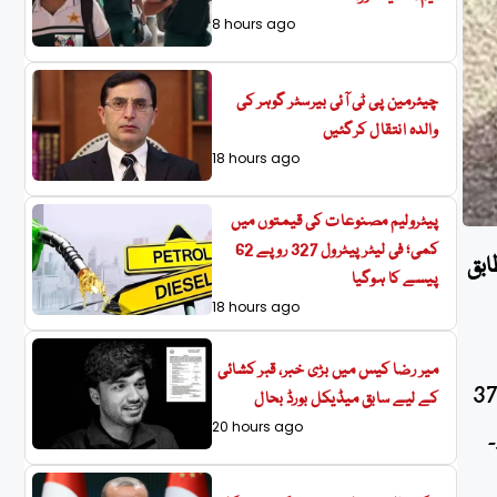
8 hours ago
چیئرمین پی ٹی آئی بیرسٹر گوہر کی
والدہ انتقال کرگئیں
18 hours ago
پیٹرولیم مصنوعات کی قیمتوں میں
کمی؛ فی لیٹر پیٹرول 327 روپے 62
طابق
پیسے کا ہوگیا
18 hours ago
میر رضا کیس میں بڑی خبر، قبر کشائی
1 بچیاں شامل ہیں۔ زخمیوں کی مجموعی تعداد میں 3779
کے لیے سابق میڈیکل بورڈ بحال
20 hours ago