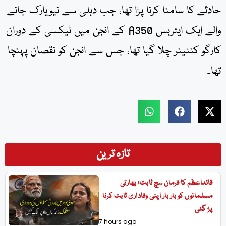
حادثے کا سامنا کرنا پڑا تھا، جب دہلی سے نیویارک جانے
والے ایک ایئربس A350 کے انجن میں ٹیکسی کے دوران
کارگو کنٹینر چلا گیا تھا، جس سے انجن کو نقصان پہنچا
تھا۔
تازہ ترین
قائداعظم کا فرمان سچ ثابت؛ بھارتی
مسلمانوں کو بار بار اپنی وفاداری ثابت کرنا
پڑ گئی
7 hours ago