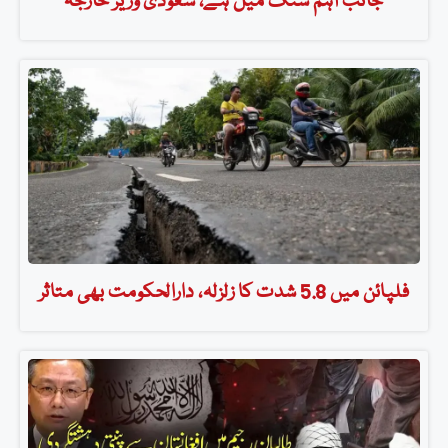
جانب اہم سنگ میل ہے، سعودی وزیر خارجہ
فلپائن میں 5.8 شدت کا زلزلہ، دارالحکومت بھی متاثر