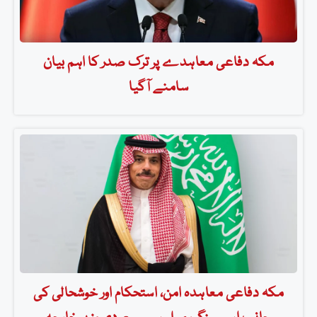
مکہ دفاعی معاہدے پر ترک صدر کا اہم بیان
سامنے آگیا
مکہ دفاعی معاہدہ امن، استحکام اور خوشحالی کی