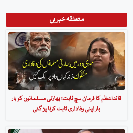
متعلقہ خبریں
قائداعظم کا فرمان سچ ثابت؛ بھارتی مسلمانوں کو بار
بار اپنی وفاداری ثابت کرنا پڑ گئی