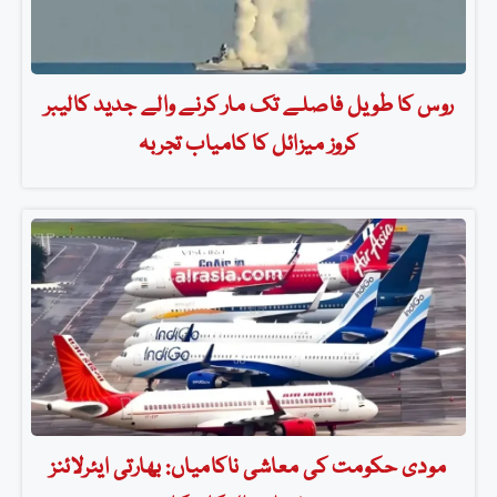
روس کا طویل فاصلے تک مار کرنے والے جدید کالیبر
کروز میزائل کا کامیاب تجربہ
مودی حکومت کی معاشی ناکامیاں: بھارتی ایئرلائنز