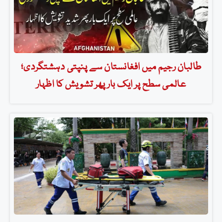
طالبان رجیم میں افغانستان سے پنپتی دہشتگردی؛
عالمی سطح پر ایک بار پھر تشویش کا اظہار