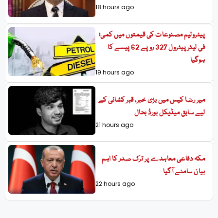
18 hours ago
پیٹرولیم مصنوعات کی قیمتوں میں کمی؛
فی لیٹر پیٹرول 327 روپے 62 پیسے کا
ہوگیا
19 hours ago
میر رضا کیس میں بڑی خبر، قبر کشائی کے
لیے سابق میڈیکل بورڈ بحال
21 hours ago
مکہ دفاعی معاہدے پر ترک صدر کا اہم
بیان سامنے آگیا
22 hours ago