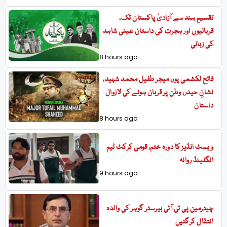
تقسیمِ ہند سے آزادیٔ پاکستان تک،
قربانیوں اور ہجرت کی داستان عینی شاہد
کی زبانی
8 hours ago
فاتح لکشمی پور، میجر طفیل محمد شہید،
نشانِ حیدر، وطن پر قربان ہونے کی لازوال
داستان
8 hours ago
ویسٹ انڈیز کا دورہ ختم، قومی کرکٹ ٹیم
انگلینڈ روانہ
9 hours ago
چیئرمین پی ٹی آئی بیرسٹر گوہر کی والدہ
انتقال کرگئیں