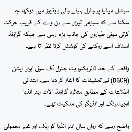
سوشل میڈیا پر وائرل ہونے والی ویڈیوز میں دیکھا جا
سکتا ہے کہ سیڑھی تیزی سے رن وے کے قریب حرکت
کرتی ہوئی طیاروں کی جانب بڑھ رہی ہے جبکہ گراؤنڈ
اسٹاف اسے روکنے کی کوشش کرتا نظر آتا ہے۔
واقعے کے بعد ڈائریکٹوریٹ جنرل آف سول ایوی ایشن
(DGCA) نے تحقیقات کا آغاز کر دیا ہے۔ ابتدائی
اطلاعات کے مطابق متاثرہ گراؤنڈ آلات ایئر انڈیا
انجینئرنگ اور انڈیگو کی ملکیت تھے۔
واضح رہے کہ رواں سال ایئر انڈیا کو ایک اور غیر معمولی