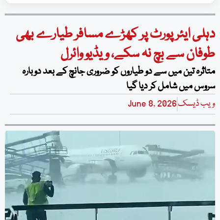
دہلی ایئرپورٹ پر کھڑے مسافر طیارے بھی
طوفان سے بچ نہ سکے، ویڈیو وائرل
متاثرہ تین میں سے دو طیاروں کو ضروری جانچ کے بعد دوبارہ
سروس میں شامل کر دیا گیا
ویب ڈیسک
June 8, 2026