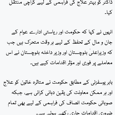
ڈاکٹر کو بہتر علاج کی فراہمی کے لیے کراچی منتقل
کیا۔
انہوں نے کہا کہ حکومت اور ریاستی ادارے عوام کے
جان و مال کے تحفظ کے لیے ہر وقت متحرک ہیں جب
کہ وزیراعلیٰ بلوچستان اور وزیر داخلہ بلوچستان نے اس
معاملے پر فوری اور مؤثر اقدامات کیے ہیں۔
بابر یوسفزئی کے مطابق حکومت نے متاثرہ خاتون کو علاج
اور ہر ممکن معاونت کی یقین دہانی کرائی ہے، جبکہ
صوبائی حکومت انصاف کی فراہمی کے لیے بھی تمام
ضروری اقدامات جاری رکھے ہوئے ہے۔