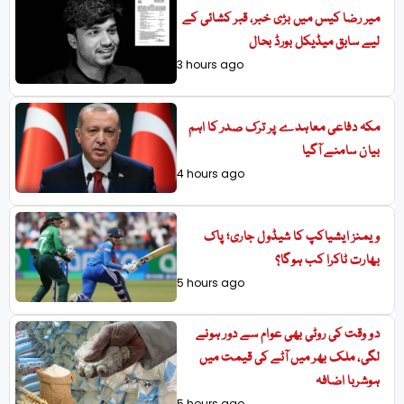
میر رضا کیس میں بڑی خبر، قبر کشائی کے
لیے سابق میڈیکل بورڈ بحال
3 hours ago
مکہ دفاعی معاہدے پر ترک صدر کا اہم
بیان سامنے آگیا
4 hours ago
ویمنز ایشیاکپ کا شیڈول جاری؛ پاک
بھارت ٹاکرا کب ہوگا؟
5 hours ago
دو وقت کی روٹی بھی عوام سے دور ہونے
لگی، ملک بھر میں آٹے کی قیمت میں
ہوشربا اضافہ
5 hours ago