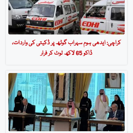
کراچی: ایدھی ہوم سہراب گوٹھ پر ڈکیتی کی واردات،
ڈاکو 65 لاکھ لوٹ کر فرار