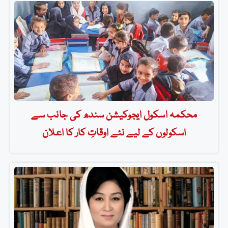
محکمہ اسکول ایجوکیشن سندھ کی جانب سے
اسکولوں کے لیے نئے اوقاتِ کار کا اعلان