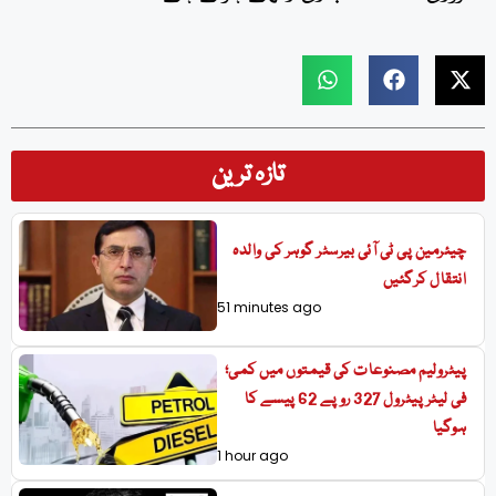
تازہ ترین
چیئرمین پی ٹی آئی بیرسٹر گوہر کی والدہ
انتقال کرگئیں
51 minutes ago
پیٹرولیم مصنوعات کی قیمتوں میں کمی؛
فی لیٹر پیٹرول 327 روپے 62 پیسے کا
ہوگیا
1 hour ago