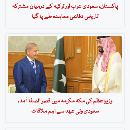
پاکستان، سعودی عرب اور ترکیہ کے درمیان مشترکہ
تاریخی دفاعی معاہدہ طے پا گیا
وزیراعظم کی مکہ مکرمہ میں قصر الصفا آمد،
سعودی ولی عہد سے اہم ملاقات