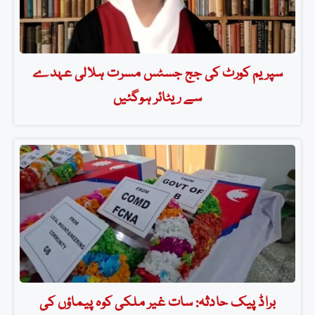
سپریم کورٹ کی جج جسٹس مسرت ہلالی عہدے
سے ریٹائر ہوگئیں
براڈ پیک حادثہ: سات غیر ملکی کوہ پیماؤں کی