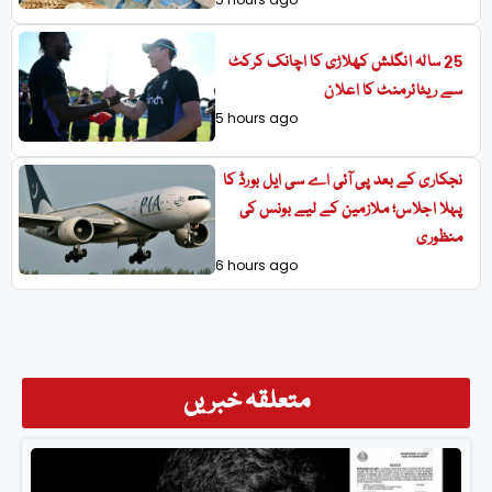
25 سالہ انگلش کھلاڑی کا اچانک کرکٹ
سے ریٹائرمنٹ کا اعلان
5 hours ago
نجکاری کے بعد پی آئی اے سی ایل بورڈ کا
پہلا اجلاس؛ ملازمین کے لیے بونس کی
منظوری
6 hours ago
متعلقہ خبریں