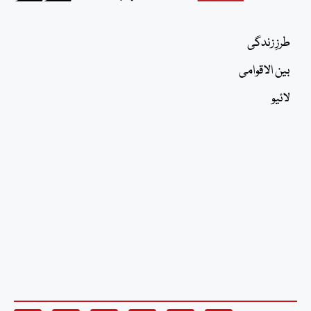
طرزِ زندگی
بین الاقوامی
لائیو