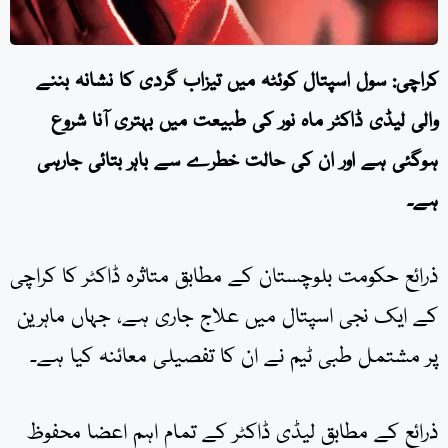
کراچی: سول اسپتال کوئٹہ میں تیزاب گردی کا نشانہ بننے
والی لیڈی ڈاکٹر ماہ نور کی طبیعت میں بہتری آنا شروع
ہوگئی ہے اور ان کی حالت خطرے سے باہر بتائی جارہی
ہے۔
ذرائع حکومت بلوچستان کے مطابق متاثرہ ڈاکٹر کا کراچی
کے ایک نجی اسپتال میں علاج جاری ہے، جہاں ماہرین
پر مشتمل طبی ٹیم نے ان کا تفصیلی معائنہ کیا ہے۔
ذرائع کے مطابق لیڈی ڈاکٹر کے تمام اہم اعضا محفوظ