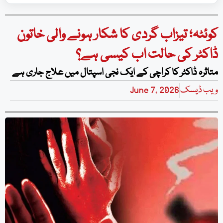
کوئٹہ؛ تیزاب گردی کا شکار ہونے والی خاتون
ڈاکٹر کی حالت اب کیسی ہے؟
متاثرہ ڈاکٹر کا کراچی کے ایک نجی اسپتال میں علاج جاری ہے
ویب ڈیسک
June 7, 2026