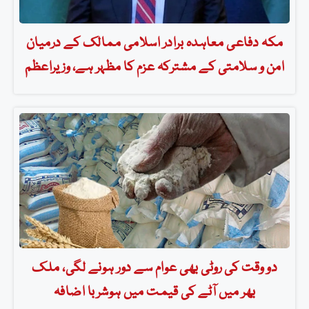
مکہ دفاعی معاہدہ برادر اسلامی ممالک کے درمیان
امن و سلامتی کے مشترکہ عزم کا مظہر ہے، وزیراعظم
دو وقت کی روٹی بھی عوام سے دور ہونے لگی، ملک
بھر میں آٹے کی قیمت میں ہوشربا اضافہ